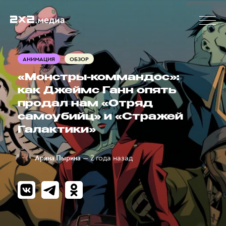
АНИМАЦИЯ
ОБЗОР
«Монстры-коммандос»:
как Джеймс Ганн опять
продал нам «Отряд
самоубийц» и «Стражей
Галактики»
— 2 года назад
Арина Пырина