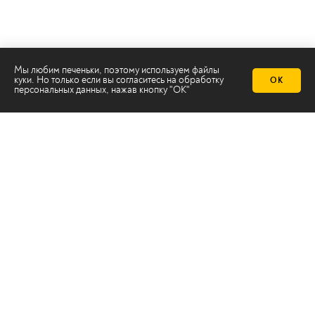
Мы любим печеньки, поэтому используем файлы
куки. Но только если вы согласитесь на
обработку
ОК
Телеканал 2х2
персональных данных
, нажав кнопку "ОК"
Онлайн-эфир
Все авторы
Все темы
© ООО «ТРК «2Х2», 2026
Правовая информация
Политика конфиденциальности
Сайт содержит рекомендательные технологии