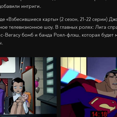
добавили интриги.
де «Взбесившиеся карты» (2 сезон, 21-22 серии) Д
ное телевизионное шоу. В главных ролях: Лига спр
с-Вегасу бомб и банда Роял-флэш, которая будет 
ы.