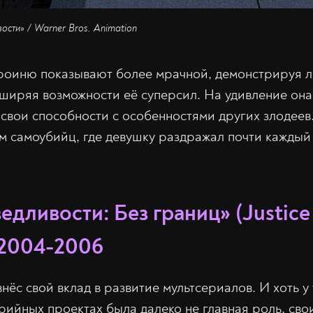
ости» / Warner Bros. Animation
ероиню показывают более мрачной, демонстрируя 
ширяя возможности её суперсил. На удивление он
 свои способности с особенностями других злодеев
м самоубийц, где девушку раздражал почти каждый
едливости: Без границ» (Justice
 2004-2006
ёс свой вклад в развитие мультсериалов. И хоть у
рийных проектах была далеко не главная роль, св