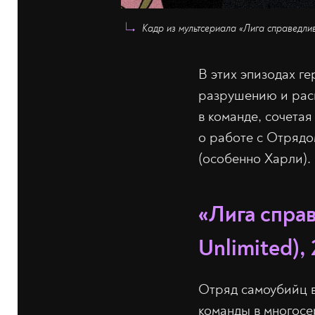
Кадр из мультсериала «Лига справедлив
В этих эпизодах г
разрушению и рас
в команде, сочетая
о работе с Отрядо
(особенно Харли).
«Лига справ
Unlimited),
Отряд самоубийц вн
команды в многосе