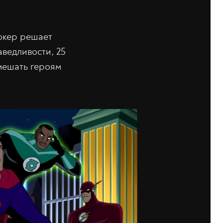
жокер решает
аведливости, 25
мешать героям