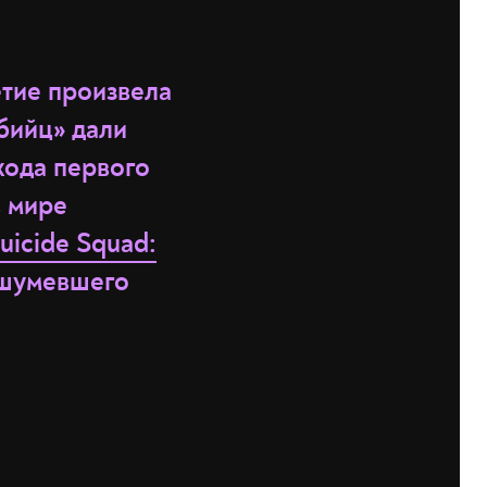
етие произвела
бийц» дали
хода первого
в мире
uicide Squad:
шумевшего