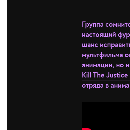
Группа сомнит
настоящий фур
шанс исправить
мультфильма о
анимации, но и
Kill The Justic
отряда в аним