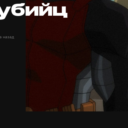
убийц
а назад