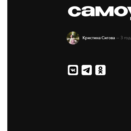
само
— 3 год
Кристина Сигова