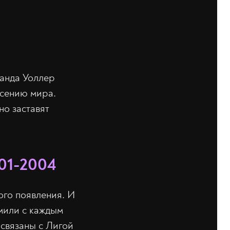
манда Уоллер
асению мира.
но заставят
001-2004
ого появления. И
омили с каждым
 связаны с Лигой