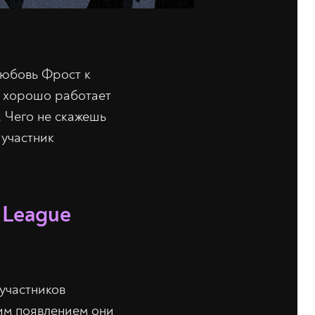
любовь Фрост к
а хорошо работает
. Чего не скажешь
 участник
 League
 участников
оим появлением они