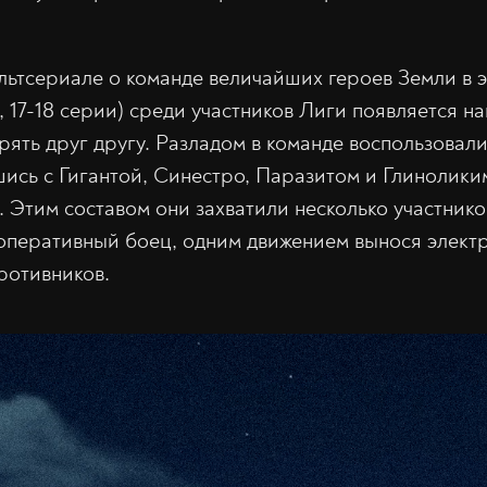
ультсериале о команде величайших героев Земли в 
, 17-18 серии) среди участников Лиги появляется н
рять друг другу. Разладом в команде воспользовал
ись с Гигантой, Синестро, Паразитом и Глинолики
. Этим составом они захватили несколько участник
 оперативный боец, одним движением вынося элект
ротивников.