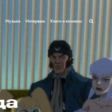
ы
Музыка
Интервью
Книги и комиксы
:
да