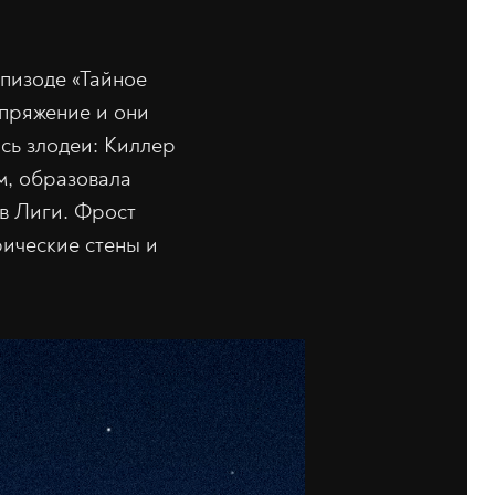
эпизоде «Тайное
апряжение и они
ись злодеи: Киллер
м, образовала
ов Лиги. Фрост
рические стены и