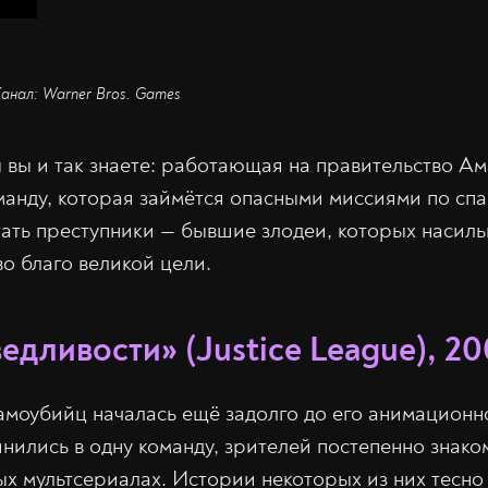
Канал: Warner Bros. Games
ы вы и так знаете: работающая на правительство А
манду, которая займётся опасными миссиями по сп
ать преступники — бывшие злодеи, которых насиль
во благо великой цели.
едливости» (Justice League), 2
моубийц началась ещё задолго до его анимационн
инились в одну команду, зрителей постепенно знак
ых мультсериалах. Истории некоторых из них тесно