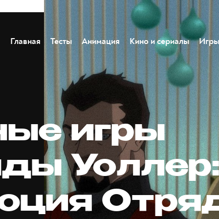
Главная
Тесты
Анимация
Кино и сериалы
Игр
ные игры
ды Уоллер
юция Отря