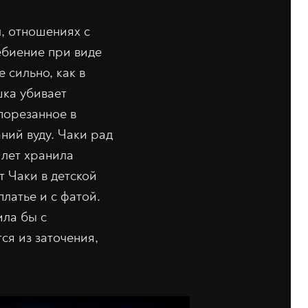
л, отношениях с
ебиение при виде
 сильно, как в
шка убивает
порезанное в
ний вуду. Чаки рад
 лет хранила
т Чаки в детской
латье и с фатой.
ила бы с
я из заточения,