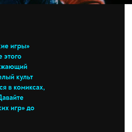
кие игры»
е этого
олжающий
елый культ
я в комиксах,
Давайте
их игр» до