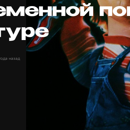
еменной по
туре
года назад