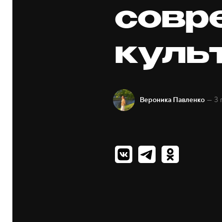
совр
куль
— 3 
Вероника Павленко