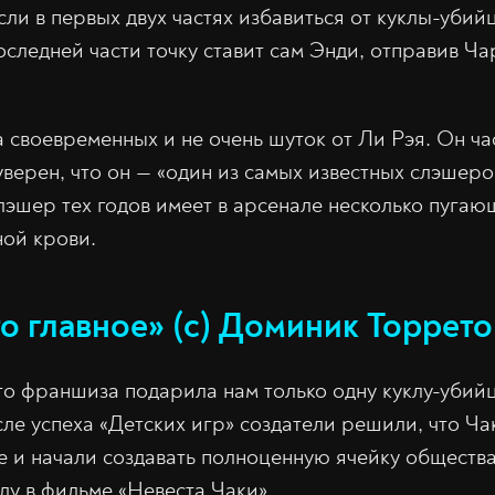
сли в первых двух частях избавиться от куклы-убий
последней части точку ставит сам Энди, отправив Ча
 своевременных и не очень шуток от Ли Рэя. Он ча
верен, что он — «один из самых известных слэшеро
эшер тех годов имеет в арсенале несколько пугаю
ной крови.
о главное» (с) Доминик Торрето
то франшиза подарила нам только одну куклу-убийц
сле успеха «Детских игр» создатели решили, что Ча
е и начали создавать полноценную ячейку обществ
ду в фильме «Невеста Чаки».