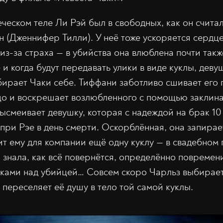
ческом теле Ли Рэй был в свободных, как он счита
 (Дженнифер Тилли). У неё тоже ускоряется сердц
из-за страха — в убийства она влюблена почти также
е и когда будут передавать улики в виде куклы, деву
бирает Чаки себе. Тиффани заботливо сшивает его 
о и воскрешает возлюбленного с помощью заклина
ысмеивает девушку, которая с надеждой на брак 10
при Рэе в день смерти. Оскорблённая, она запирае
т ему для компании ещё одну куклу — в свадебном п
 знала, как всё повернётся, определённо повремен
ками над убийцей… Совсем скоро Чарльз выбираетс
 переселяет её душу в тело той самой куклы.