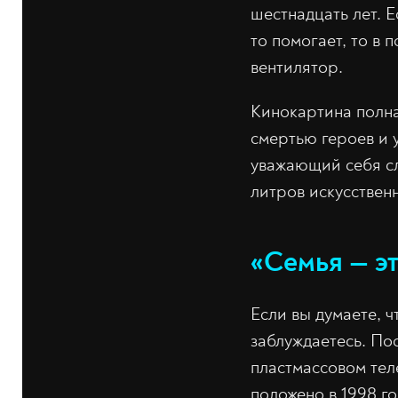
шестнадцать лет. Е
то помогает, то в 
вентилятор.
Кинокартина полна
смертью героев и у
уважающий себя сл
литров искусствен
«Семья — эт
Если вы думаете, ч
заблуждаетесь. По
пластмассовом тел
положено в 1998 го