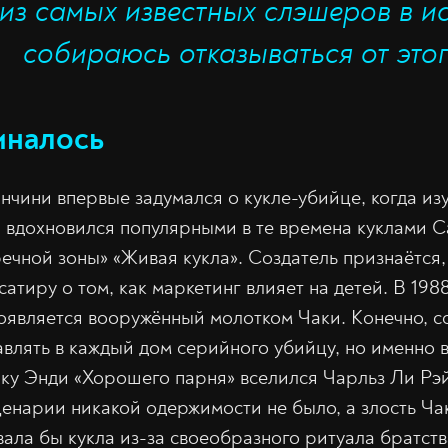
из самых известных слэшеров в ис
собираюсь отказываться от этог
иналось
чини впервые задумался о кукле-убийце, когда из
н вдохновился популярными в те времена куклами C
ечной зоны» «Живая кукла». Создатель признаётся,
атиру о том, как маркетинг влияет на детей. В 198
оявляется вооружённый молотком Чаки. Конечно, со
влять в каждый дом серийного убийцу, но именно 
ку Энди «Хорошего парня» вселился Чарльз Ли Рэй.
енарии никакой одержимости не было, а злость Ча
ала бы кукла из-за своеобразного ритуала братств