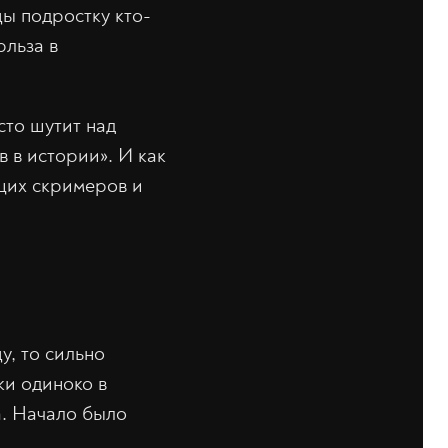
цы подростку кто-
рльза в
сто шутит над
в в истории». И как
щих скримеров и
у, то сильно
ки одиноко в
а. Начало было