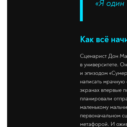
«Я один 
Как всё нач
Сценарист Дон Ман
в университете. О
и эпизодом «Сумер
написать мрачную с
экранах впервые п
планировали отпра
маленькому мальчи
первоначальном сц
метафорой. И ожив