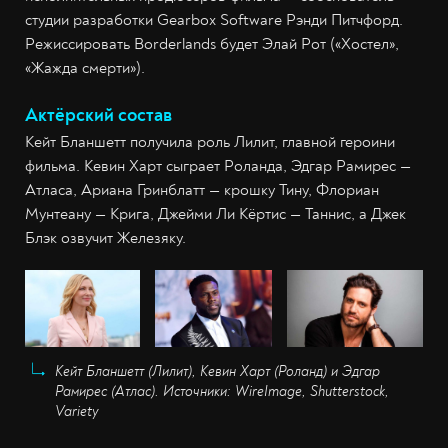
студии разработки Gearbox Software Рэнди Питчфорд.
Режиссировать Borderlands будет Элай Рот («Хостел»,
«Жажда смерти»).
Актёрский состав
Кейт Бланшетт получила роль Лилит, главной героини
фильма. Кевин Харт сыграет Роланда, Эдгар Рамирес —
Атласа, Ариана Гринблатт — крошку Тину, Флориан
Мунтеану — Крига, Джейми Ли Кёртис — Таннис, а Джек
Блэк озвучит Железяку.
Кейт Бланшетт (Лилит), Кевин Харт (Роланд) и Эдгар
Рамирес (Атлас). Источники: WireImage, Shutterstock,
Variety