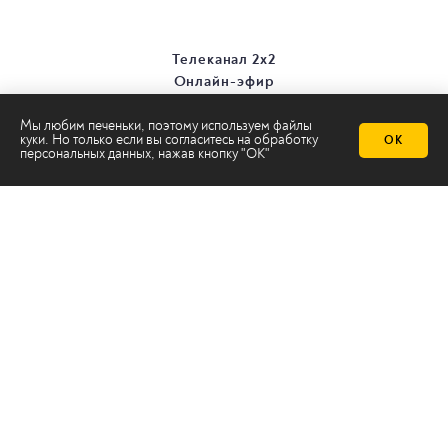
Телеканал 2х2
Онлайн-эфир
Все авторы
Все темы
Мы любим печеньки, поэтому используем файлы
куки. Но только если вы согласитесь на
обработку
ОК
персональных данных
, нажав кнопку "ОК"
© ООО «ТРК «2Х2», 2026
Правовая информация
Политика конфиденциальности
Сайт содержит рекомендательные технологии
Сделано на
Ghost
batman@2x2tv.ru
18+