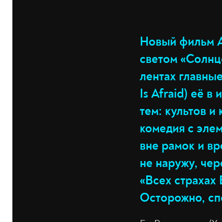
Новый фильм А
светом «Солнц
лентах главные
Is Afraid) её 
тем: культов и
комедия с эле
вне рамок и в
не наружу, чер
«Всех страхах 
Осторожно, сп