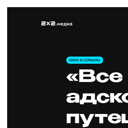
КИНО И СЕРИАЛЫ
«Все
адск
путе