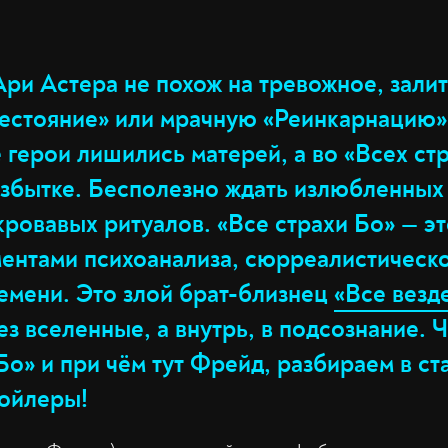
ри Астера не похож на тревожное, зали
естояние» или мрачную «Реинкарнацию»
 герои лишились матерей, а во «Всех ст
в избытке. Бесполезно ждать излюбленны
 кровавых ритуалов. «Все страхи Бо» — э
ментами психоанализа, сюрреалистическ
ремени. Это злой брат-близнец
«Все везде
ез вселенные, а внутрь, в подсознание. 
Бо» и при чём тут Фрейд, разбираем в ст
ойлеры!