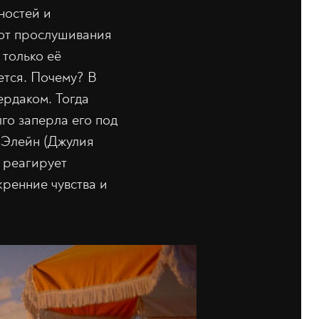
ностей и
 от прослушивания
 только её
ется. Почему? В
ердаком. Тогда
го заперла его под
 Элейн (Джулия
 реагирует
кренние чувства и