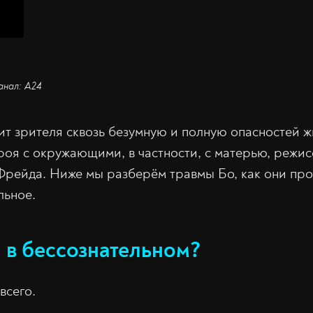
Канал: А24
т зрителя сквозь безумную и полную опасностей ж
роя с окружающими, в частности, с матерью, режис
рейда. Ниже мы разберём травмы Бо, как они про
льное.
я в бессознательном?
всего.