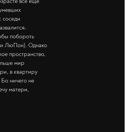
зрасте всё ещё
зумевших
: соседи
азвалится.
обы побороть
ти ЛюПон). Однако
кое пространство,
ольше мир
ери, в квартиру
 Бо ничего не
ечу матери,