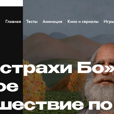
Главная
Тесты
Анимация
Кино и сериалы
Игр
 страхи Бо
ое
шествие по