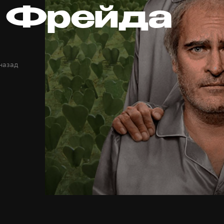
 Фрейда
 назад