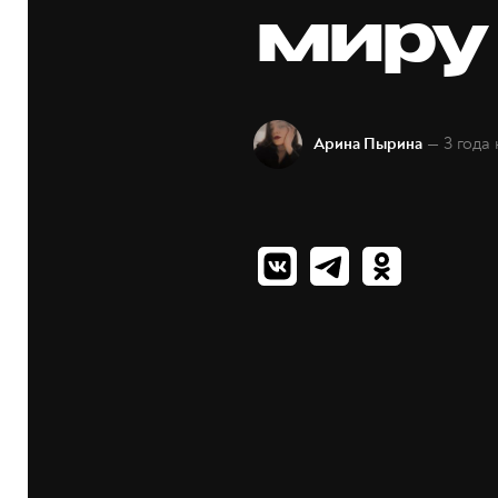
миру
— 3 года
Арина Пырина