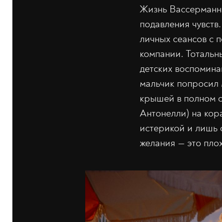
Жизнь Вассерманна
подавления чувств
личных сеансов с п
компании. Тотальн
детских воспомина
мальчик попросил 
крышей в полном о
Антонелли) на кор
истерикой и лишь с
желания — это плох