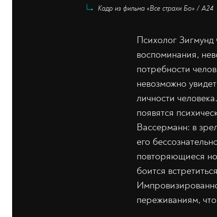
Кадр из фильма «Все страхи Бо» / А24
Психолог Зигмунд 
воспоминания, нев
потребности челов
невозможно увидет
личности человека
появятся психичес
Вассерманн: в зре
его бессознательн
повторяющиеся ноч
боится встретиться
Импровизированное
переживаниям, что