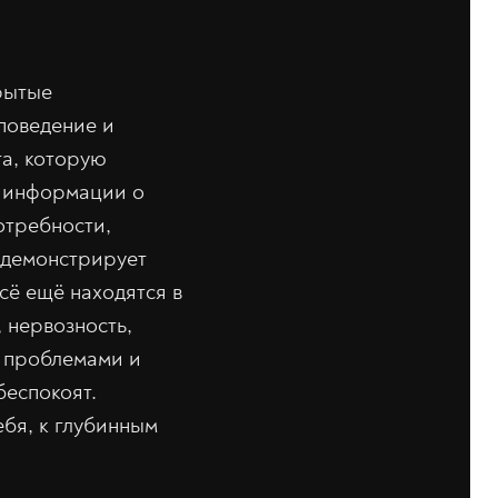
рытые
поведение и
га, которую
ь информации о
отребности,
 демонстрирует
сё ещё находятся в
 нервозность,
с проблемами и
беспокоят.
ебя, к глубинным