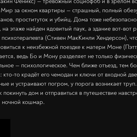
акин Феникс) — тревожный социофоб и в зрелом во
. Мир за окном квартиры — страшный, полный обе
анов, проституток и убийц. Дома тоже небезопасно
на этаже найден ядовитый паук, а здание вот-вот р
психотерапевта (Стивен МакКинли Хендерсон), чт
овиться к неизбежной поездке к матери Моне (Пэт
ается, ведь Бо и Мону разделяет не только физичес
ильное — психологическое. Чем ближе отъезд, тем б
: кто-то крадёт его чемодан и ключи от входной дв
ые и устраивают погром, у порога возникает труп.
к покинуть дом и отправиться в путешествие навстр
 ночной кошмар.