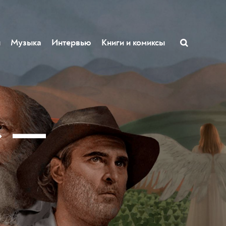
ы
Музыка
Интервью
Книги и комиксы
» —