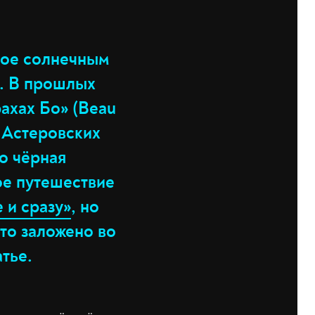
тое солнечным
. В прошлых
рахах Бо» (Beau
х Астеровских
то чёрная
ое путешествие
 и сразу»
, но
Что заложено во
атье.