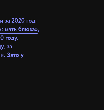
 за 2020 год.
: мать блюза»
,
0 году.
у, за
и. Зато у