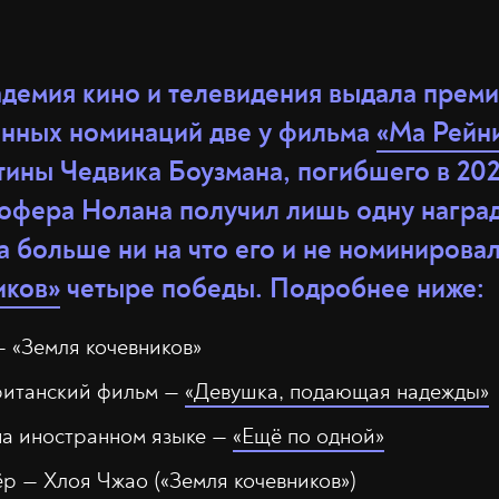
демия кино и телевидения выдала премии
нных номинаций две у фильма
«Ма Рейни
тины Чедвика Боузмана, погибшего в 202
офера Нолана получил лишь одну наград
 больше ни на что его и не номинировал
иков»
четыре победы. Подробнее ниже:
 «Земля кочевников»
итанский фильм —
«Девушка, подающая надежды»
а иностранном языке —
«Ещё по одной»
р — Хлоя Чжао («Земля кочевников»)