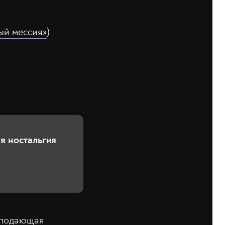
ый мессия»
)
)
я ностальгия
 подающая