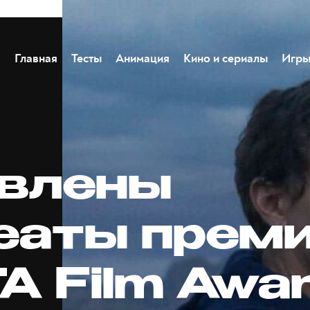
Главная
Тесты
Анимация
Кино и сериалы
Игр
влены
еаты прем
A Film Awa