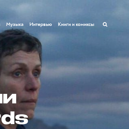
ы
Музыка
Интервью
Книги и комиксы
ии
rds