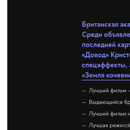
Британская ака
Среди объявле
последней кар
«Довод» Крист
спецэффекты, а
«Земля кочевн
Лучший фильм —
Выдающийся бр
Лучший фильм н
Лучшая режиссё