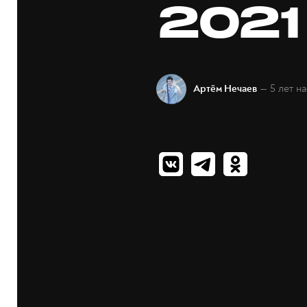
2021
— 5 лет н
Артём Нечаев