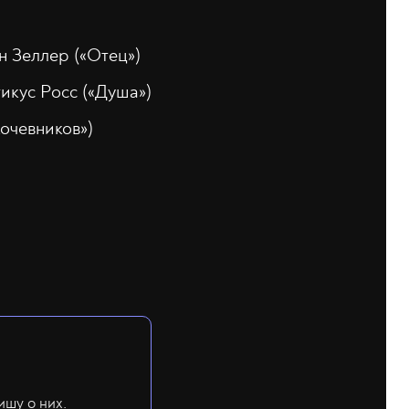
 Зеллер («Отец»)
икус Росс («Душа»)
очевников»)
ишу о них.