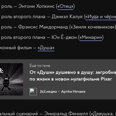
 роль — Энтони Хопкинс (
«Отец»
)
роль второго плана — Дэниэл Калуя (
«Иуда и чёрн
 роль — Фрэнсис Макдорманд («Земля кочевников»
 роль второго плана — Юн Ё-джон (
«Минари»
)
ионный фильм —
«Душа»
От «Души» душевно в душу: загробна
по жизни в новом мультфильме Pixar
2х2.медиа
Артём Нечаев
льный сценарий — Эмиральд Феннелл («Девушка,