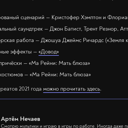
ованый сценарий — Кристофер Хэмптон и Флориан
ьный саундтрек — Джон Батист, Трент Резнор, Атт
рская работа — Джошуа Джеймс Ричардс («Земля к
ьные эффекты —
«Довод»
причёски — «Ма Рейни: Мать блюза»
костюмов — «Ма Рейни: Мать блюза»
реатов 2021 года
можно прочитать здесь
.
Артём Нечаев
Смотрю мультики и играю в игры по работе. Иногда даже п