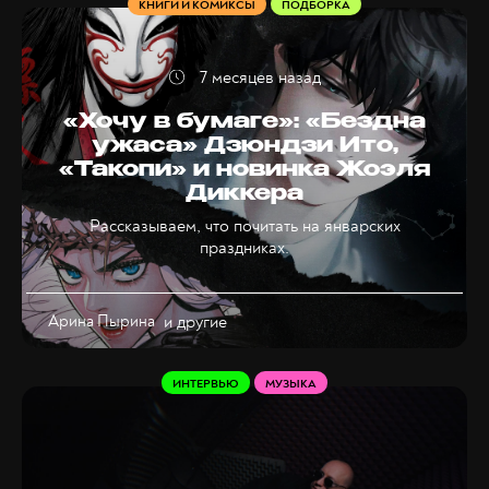
КНИГИ И КОМИКСЫ
ПОДБОРКА
7 месяцев назад
«Хочу в бумаге»: «Бездна
ужаса» Дзюндзи Ито,
«Такопи» и новинка Жоэля
Диккера
Рассказываем, что почитать на январских
праздниках.
Арина Пырина
и другие
ИНТЕРВЬЮ
МУЗЫКА