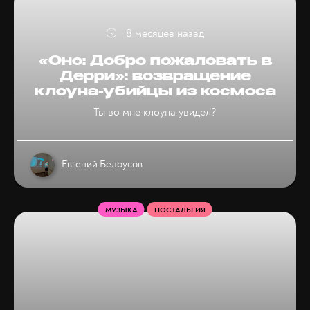
8 месяцев назад
«Оно: Добро пожаловать в
Дерри»: возвращение
клоуна-убийцы из космоса
Ты во мне клоуна увидел?
Евгений Белоусов
МУЗЫКА
НОСТАЛЬГИЯ