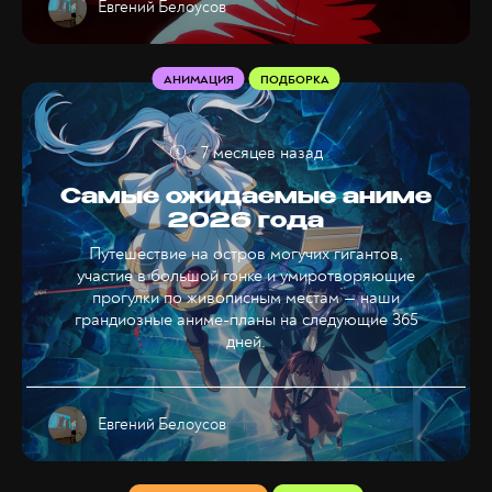
Евгений Белоусов
АНИМАЦИЯ
ПОДБОРКА
7 месяцев назад
Самые ожидаемые аниме
2026 года
Путешествие на остров могучих гигантов,
участие в большой гонке и умиротворяющие
прогулки по живописным местам — наши
грандиозные аниме-планы на следующие 365
дней.
Евгений Белоусов