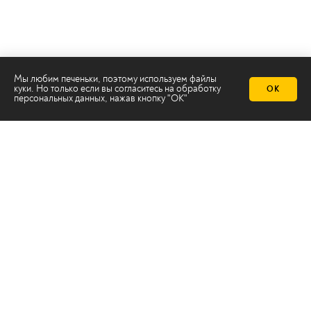
Мы любим печеньки, поэтому используем файлы
куки. Но только если вы согласитесь на
обработку
ОК
персональных данных
, нажав кнопку "ОК"
Телеканал 2х2
Онлайн-эфир
Все авторы