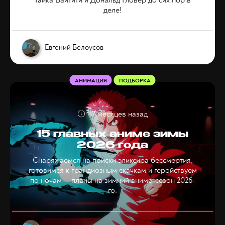
деле!
Евгений Белоусов
АНИМАЦИЯ
ПОДБОРКА
7 месяцев назад
15 главных аниме зимы
2026 года
Снаряжаемся на поиски эликсира бессмертия,
готовимся к грандиозным скачкам и геройствуем
по ночам — планы на зимний аниме-сезон 2026-
го.