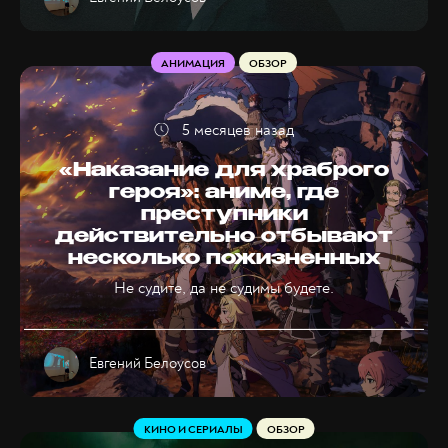
АНИМАЦИЯ
ОБЗОР
5 месяцев назад
«Наказание для храброго
героя»: аниме, где
преступники
действительно отбывают
несколько пожизненных
Не судите, да не судимы будете.
Евгений Белоусов
КИНО И СЕРИАЛЫ
ОБЗОР