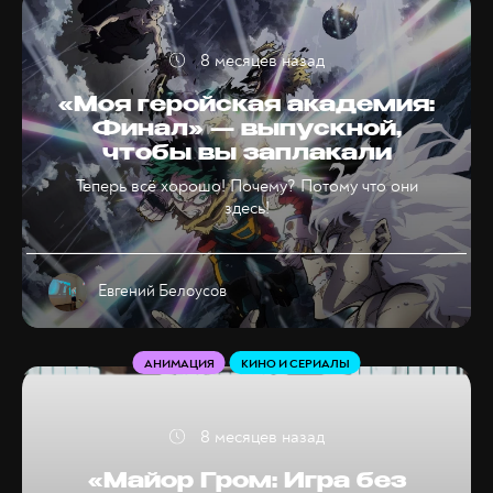
8 месяцев назад
«Моя геройская академия:
Финал» — выпускной,
чтобы вы заплакали
Теперь всё хорошо! Почему? Потому что они
здесь!
Евгений Белоусов
АНИМАЦИЯ
КИНО И СЕРИАЛЫ
8 месяцев назад
«Майор Гром: Игра без