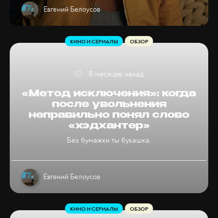
Евгений Белоусов
КИНО И СЕРИАЛЫ
ОБЗОР
8 месяцев назад
«Метод исключения»: когда
после увольнения
неправильно понял слово
«хэдхантер»
Без бумажки ты букашка.
Евгений Белоусов
КИНО И СЕРИАЛЫ
ОБЗОР