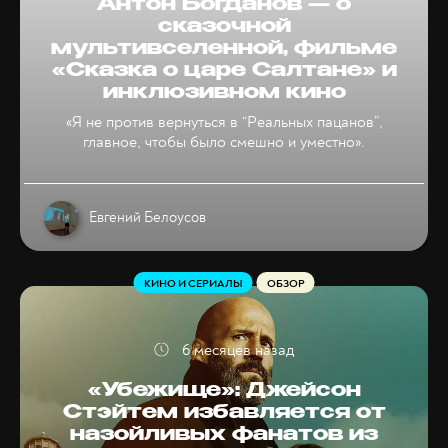
Антон Богданов — о
сказочной
мультивселенной, фильме
«Сказка о царе Салтане» и
инклюзивном кино
«Я не против вернуться в “Реальных пацанов”,
главное, чтобы было смешно и уместно».
Евгений Белоусов
КИНО И СЕРИАЛЫ
ОБЗОР
6 месяцев назад
«Убежище»: Джейсон
Стэйтем избавляется от
назойливых фанатов из