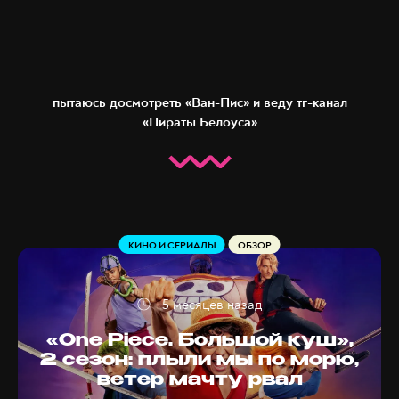
пытаюсь досмотреть «Ван-Пис» и веду тг-канал
«Пираты Белоуса»
КИНО И СЕРИАЛЫ
ОБЗОР
5 месяцев назад
«One Piece. Большой куш»,
2 сезон: плыли мы по морю,
ветер мачту рвал