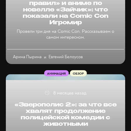
правил» и аниме по
новелле «Зайчик»: что
показали на Comic Con
Игромир
Провели три дня на Comic Con. Рассказываем о
самом интересном.
Арина Пырина
и
Евгений Белоусов
АНИМАЦИЯ
ОБЗОР
8 месяцев назад
«Зверополис 2»: за что все
хвалят продолжение
полицейской комедии с
животными