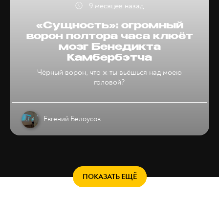
9 месяцев назад
«Сущность»: огромный
ворон полтора часа клюёт
мозг Бенедикта
Камбербэтча
Чёрный ворон, что ж ты вьёшься над моею
головой?
Евгений Белоусов
ПОКАЗАТЬ ЕЩЁ