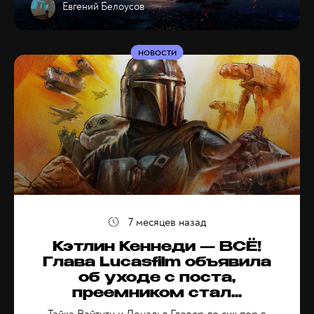
Евгений Белоусов
НОВОСТИ
7 месяцев назад
Кэтлин Кеннеди — ВСЁ!
Глава Lucasfilm объявила
об уходе с поста,
преемником стал...
Тайка Вайтити и Дональд Гловер до сих пор в