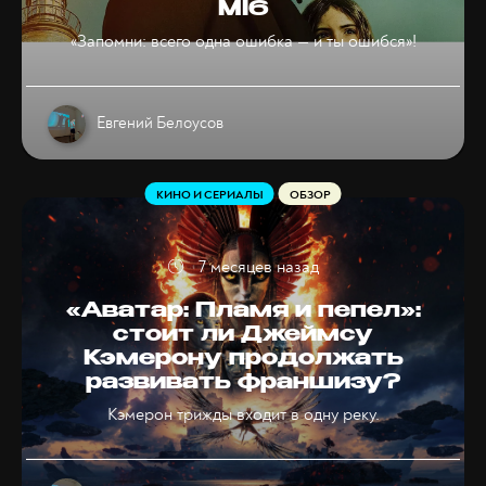
MI6
«Запомни: всего одна ошибка — и ты ошибся»!
Евгений Белоусов
КИНО И СЕРИАЛЫ
ОБЗОР
7 месяцев назад
«Аватар: Пламя и пепел»:
стоит ли Джеймсу
Кэмерону продолжать
развивать франшизу?
Кэмерон трижды входит в одну реку.