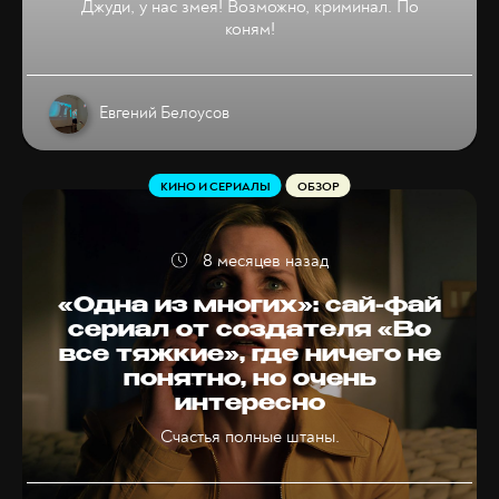
Джуди, у нас змея! Возможно, криминал. По
коням!
Евгений Белоусов
КИНО И СЕРИАЛЫ
ОБЗОР
8 месяцев назад
«Одна из многих»: сай-фай
сериал от создателя «Во
все тяжкие», где ничего не
понятно, но очень
интересно
Счастья полные штаны.