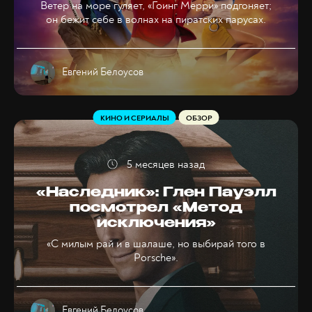
Ветер на море гуляет, «Гоинг Мерри» подгоняет;
он бежит себе в волнах на пиратских парусах.
Евгений Белоусов
КИНО И СЕРИАЛЫ
ОБЗОР
5 месяцев назад
«Наследник»: Глен Пауэлл
посмотрел «Метод
исключения»
«С милым рай и в шалаше, но выбирай того в
Porsche».
Евгений Белоусов