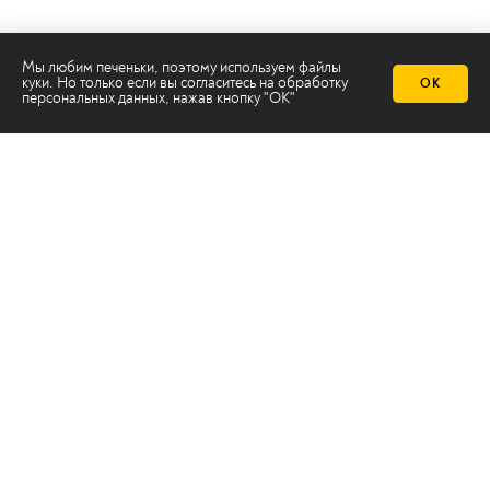
Мы любим печеньки, поэтому используем файлы
куки. Но только если вы согласитесь на
обработку
ОК
персональных данных
, нажав кнопку "ОК"
Телеканал 2х2
Онлайн-эфир
Все авторы
Все темы
© ООО «ТРК «2Х2», 2026
Правовая информация
Политика конфиденциальности
Сайт содержит рекомендательные технологии