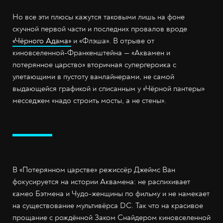
Но все эти плюсы кажутся таковыми лишь на фоне
скучной первой части и последних провалов вроде
«Чёрного Адама»
и «Флэша». В отрыве от
киновселенной-Франкенштейна — «Аквамен и
потерянное царство» вторичная супергероика с
улетающими в пустоту ванлайнерами, не самой
выдающейся графикой и списанным у «Чёрной пантеры»
месседжем «надо строить мосты, а не стены».
В «Потерянном царстве» режиссёр Джеймс Ван
фокусируется на истории Аквамена: не распихивает
камео Бэтмена и Чудо-женщины по фильму и не намекает
на существование мультивёрса DC. Так что на красивое
прощание с рождённой Заком Снайдером киновселенной