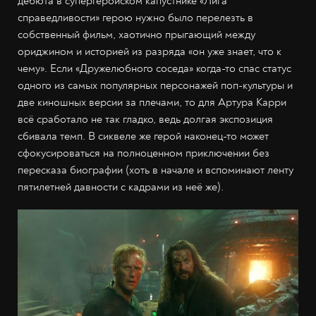
дебюта в супергеройском капустнике «Лига
справедливости» герою нужно было перелезть в
собственный фильм, хаотично прыгающий между
ориджином и историей из разряда «он уже знает, что к
чему». Если «Дружелюбного соседа» когда-то спас статус
одного из самых популярных персонажей поп-культуры и
две киношных версии за плечами, то для Артура Карри
всё сработало не так гладко, ведь долгая экспозиция
сбивала темп. В сиквеле же герой наконец-то может
сфокусироваться на полноценном приключении без
пересказа биографии (хоть в начале и вспоминают ленту
пятилетней давности с кадрами из неё же).