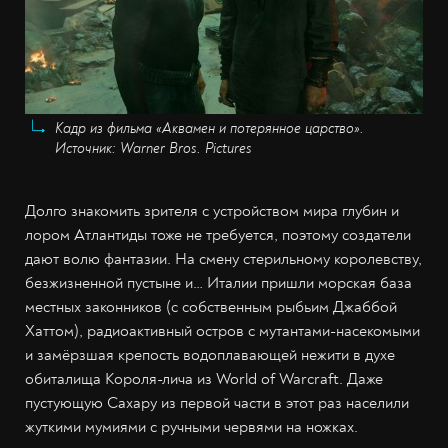
Кадр из фильма «Аквамен и потерянное царство».
Источник: Warner Bros. Pictures
Долго знакомить зрителя с устройством мира глубин и
лором Атлантиды тоже не требуется, поэтому создатели
дают волю фантазии. На смену стерильному королевству,
безжизненной пустыне и… Италии пришли морская база
местных законников (с собственным рыбьим Джаббой
Хаттом), радиоактивный остров с мутантами-насекомыми
и замёрзшая крепость водоплавающей нежити в духе
обиталища Короля-лича из World of Warcraft. Даже
пустующую Сахару из первой части в этот раз населили
жуткими мумиями с ручными червями на ножках.