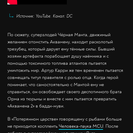
Источник: YouTube. Канал: DC
По сюжету, суперзлодей Чёрная Манта, движимый
желанием отомстить Аквамену, находит расколотый
трезубец, который дарует ему тёмные силы. Бывший
хозяин артефакта порабощает душу наёмника и с
помощью токсичного топлива атлантов пытается
уничтожить мир. Артур Карри же тем временем пытается
совмещать титул правителя с ролью отца. Когда герой
понимает, что самостоятельно с Мантой ему не
справиться, он освобождает своего деспотичного брата
Орма из тюрьмы и вместе с ним пытается превратить
«Аквамена 2» в бадди-муви.
В «Потерянном царстве» говорящему с рыбами больше
не приходится косплеить
Человека-паука MCU
. После