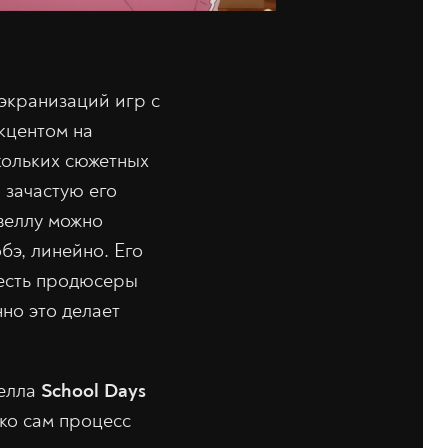
экранизаций игр с
кцентом на
кольких сюжетных
 зачастую его
веллу можно
бэ, линейно. Его
 есть продюсеры
но это делает
велла
School Days
ако сам процесс