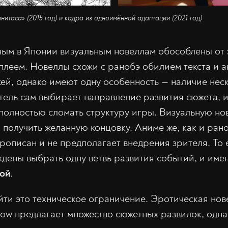
таса» (2015 год) и кадра из одноимённой адаптации (2021 год)
ым в Японии визуальным новеллам обособлены от 
леем. Новеллы схожи с ранобэ обилием текста и а
й, однако имеют одну особенность — наличие нес
тель сам выбирает направление развития сюжета, и
олностью сломать структуру игры. Визуальную но
 получить желанную концовку. Аниме же, как и рано
рописан и не предполагает внедрения зрителя. То
дены выбрать одну ветвь развития событий, и имен
ой
.
ти это техническое ограничение. Эротическая но
flow предлагает множество сюжетных развилок, одн