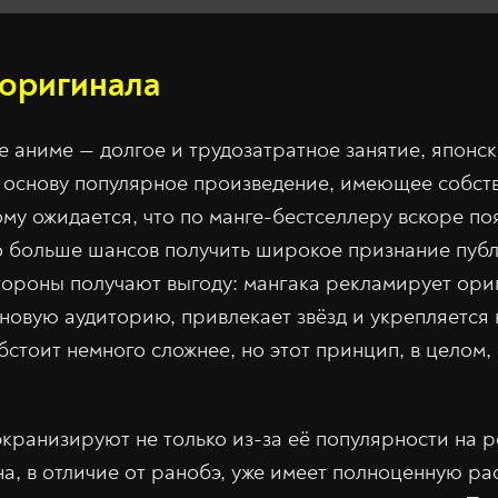
оригинала
е аниме — долгое и трудозатратное занятие, японск
 основу популярное произведение, имеющее собст
ому ожидается, что по манге-бестселлеру вскоре п
до больше шансов получить широкое признание публ
тороны получают выгоду: мангака рекламирует ориг
новую аудиторию, привлекает звёзд и укрепляется 
стоит немного сложнее, но этот принцип, в целом,
экранизируют не только из-за её популярности на р
на, в отличие от ранобэ, уже имеет полноценную ра