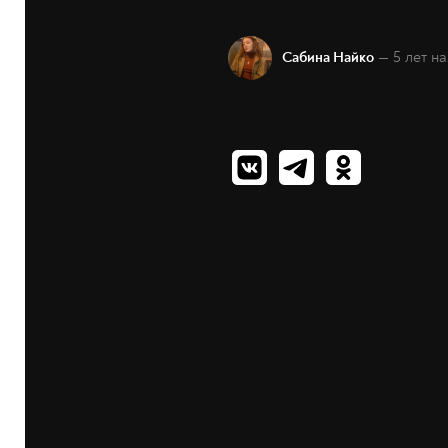
— 5 лет н
Сабина Найко