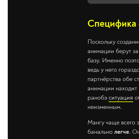
Специфика 
Поскольку создани
анимации берут за
базу. Именно поэт
ведь у него гораз
партнёрства обе с
анимации находит 
ранобэ
ситуация
об
неизменным.
Мангу чаще всего 
банально
легче
. О