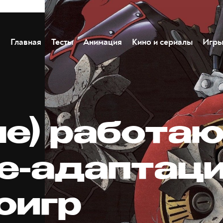
Главная
Тесты
Анимация
Кино и сериалы
Игр
не) работа
е-адаптац
оигр