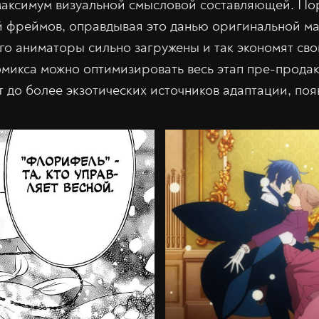
максимум визуальной смысловой составляющей. По
 фреймов, оправдывая это данью оригинальной ман
его аниматоры сильно загружены и так экономят сво
комикса можно оптимизировать весь этап пре-прода
т до более экзотических источников адаптации, поя