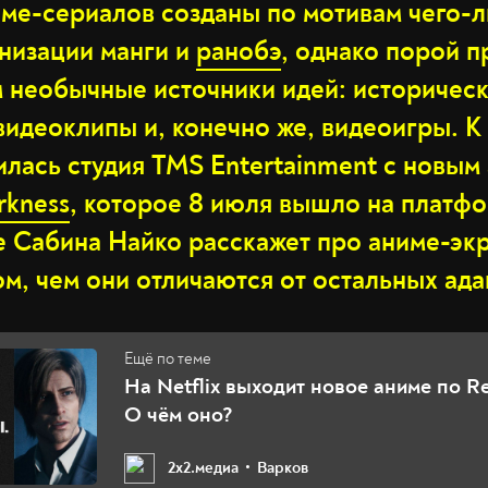
ме-сериалов созданы по мотивам чего-
анизации манги и
ранобэ
, однако порой 
м необычные источники идей: историческ
видеоклипы и, конечно же, видеоигры. 
илась студия TMS Entertainment с новым
arkness
, которое 8 июля вышло на платфор
е Сабина Найко расскажет про аниме-эк
ом, чем они отличаются от остальных ада
На Netflix выходит новое аниме по Res
О чём оно?
2х2.медиа
Варков