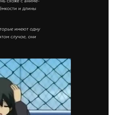
нь схоже с аниме-
оёмкости и длины
оторые имеют одну
том случае, они