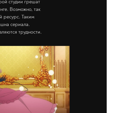
рой студии грешат
ге. Возможно, так
й ресурс. Таким
кшна сериала.
вляются трудности.