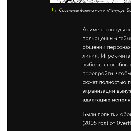
Сравнение фрейма манги «Мемуары Вани
Аниме по популярн
полноценным геймп
общении персонаже
линий. Игрок-чита
выборы способны п
перепройти, чтобы
сюжет полностью п
экранизации вынуж
адаптацию неполн
Были попытки обой
(2005 год) от 0ver