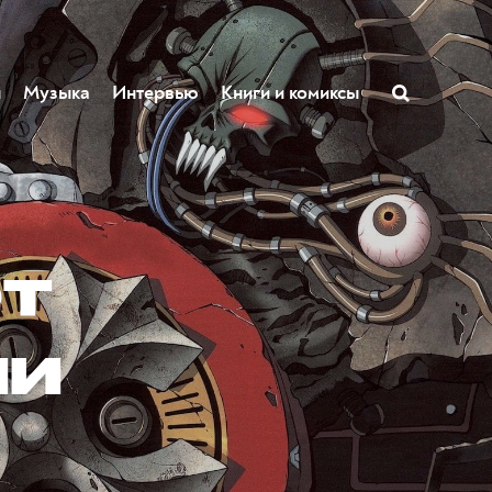
ы
Музыка
Интервью
Книги и комиксы
ют
ии