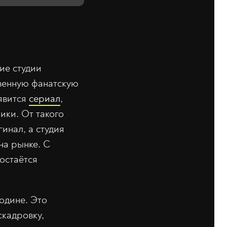
ие студии
венную фанатскую
оявится
сериал
,
ики. От такого
инал, а студия
на рынке. С
 остаётся
одине. Это
скадровку,