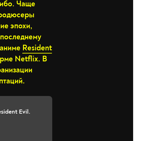
либо. Чаще
продюсеры
ие эпохи,
К последнему
 аниме
Resident
ме Netflix. В
ранизации
птаций.
ident Evil.