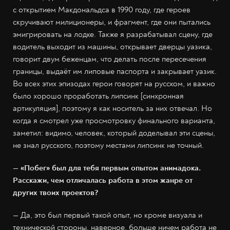
с открытием Макдональдса в 1990 году, где героев
скручивают милиционеры, и фрагмент, где они пытались
эмигрировать на лодке. Также я разрабатывал сцену, где
водитель выходит из машины, открывает дверцы уазика,
говорит двум беженцам, что делать после пересечения
границы, выдаёт им липовые паспорта и закрывает уазик.
Во всех этих эпизодах герои говорят на русском, и важно
было хорошо проработать липсинк [синхронная
артикуляция], поэтому я как носитель за них отвечал. Но
когда я смотрел уже просмотровку финального варианта,
заметил: видимо, человек, который доделывал эти сцены,
не знал русского, поэтому местами липсинк не точный.
— «Побег» был для тебя первым опытом анимадока.
Расскажи, чем отличалась работа в этом жанре от
других твоих проектов?
— Да, это был первый такой опыт, но кроме визуала и
технической стороны, наверное, больше ничем работа не