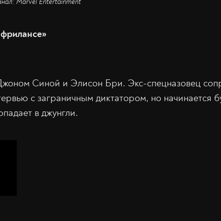
анал: Marvel Entertainment
 фрилансе»
Джоном Синой и Элисон Бри. Экс-спецназовец соп
тервью с заграничным диктатором, но начинается бу
опадает в джунгли.