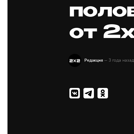
поло
от 2
— 3 года наза
Редакция