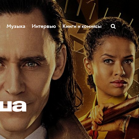
ы
Музыка
Интервью
Книги и комиксы
ша