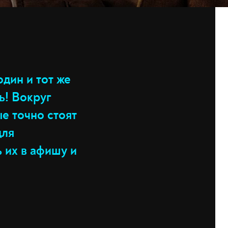
дин и тот же
ь! Вокруг
е точно стоят
для
 их в афишу и