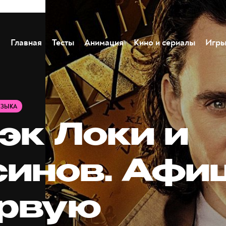
Главная
Тесты
Анимация
Кино и сериалы
Игр
УЗЫКА
эк Локи и
синов. Афи
ервую