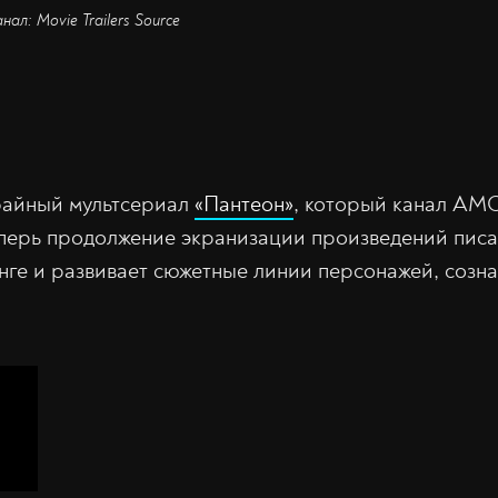
нал: Movie Trailers Source
файный мультсериал
«Пантеон»
, который канал AM
еперь продолжение экранизации произведений пис
нге и развивает сюжетные линии персонажей, созн