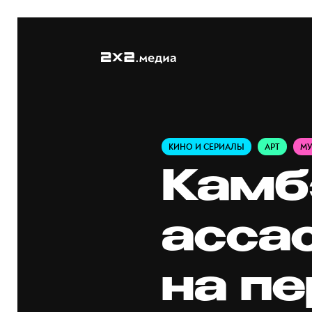
КИНО И СЕРИАЛЫ
АРТ
М
Камб
асса
на п