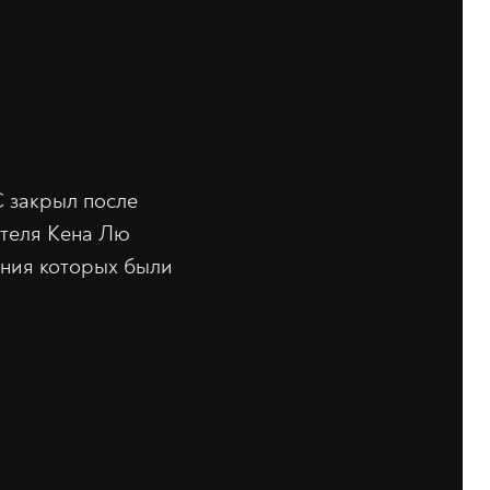
C закрыл после
ателя Кена Лю
ания которых были