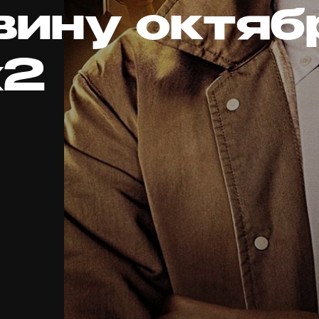
вину октяб
x2
д