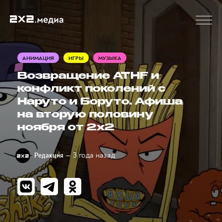
АНИМАЦИЯ
ИГРЫ
МУЗЫКА
Возвращение ATHF и
конфликт поколений с
Наруто и Боруто. Афиша
на вторую половину
ноября от 2x2
— 3 года назад
Редакция