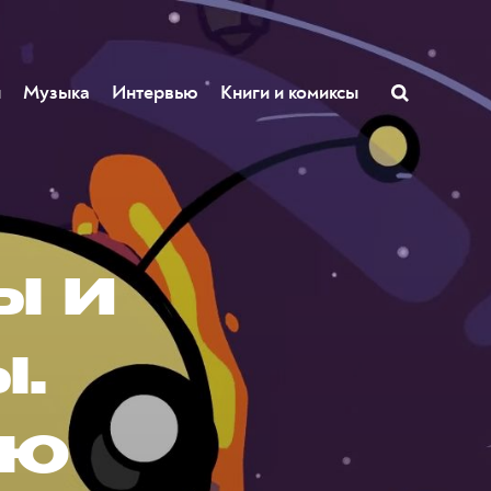
ы
Музыка
Интервью
Книги и комиксы
ы и
.
ую