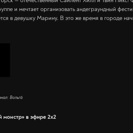
орск — отечественный Сайлент Хилл и Твин Пикс! 
руппе и мечтает организовать андеграундный фести
тся в девушку Марину. В это же время в городе на
анал: Вольгá
 монстр» в эфире 2x2