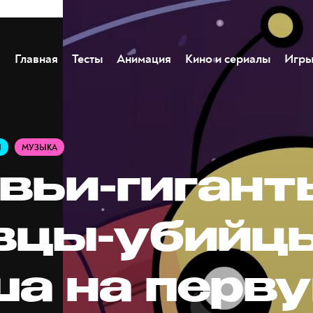
Главная
Тесты
Анимация
Кино и сериалы
Игр
Ы
МУЗЫКА
вьи-гигант
вцы-убийцы
а на перв