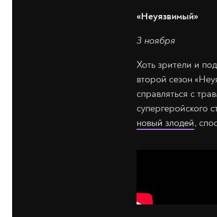
«Неуязвимый»
3 ноября
Хоть зрители и под
второй сезон «Неу
справляться с тра
супергеройского с
новый злодей
, спо