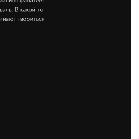
Филипп фанатеет
валь. В какой-то
чинают твориться