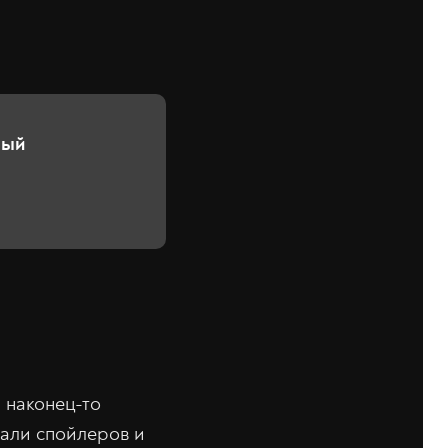
вый
 наконец-то
гали спойлеров и