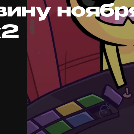
вину ноябр
x2
д