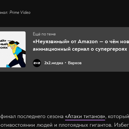
анал: Prime Video
«Неуязвимый» от Amazon — о чём но
анимационный сериал о супергероях
2х2.медиа
Варков
финал последнего сезона
«Атаки титанов»
, который
противостоянии людей и плотоядных гигантов. Избе