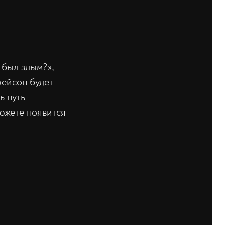
 был злым?»,
рейсон будет
ь путь
сюжете появится