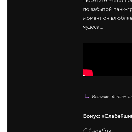
Посетите Металлог
по забытой панк-г
момент он влюбляе
чудеса…
Источник: YouTube. К
Бонус: «Слабейший
С 1 ноября