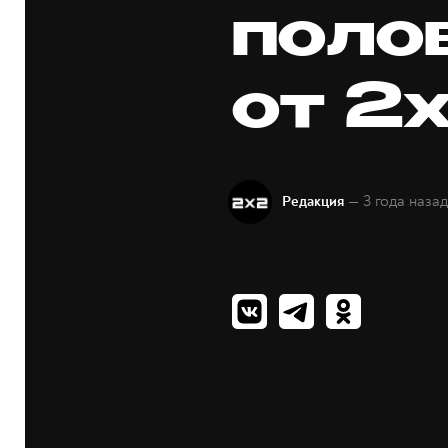
поло
от 2
— 3 года наза
Редакция