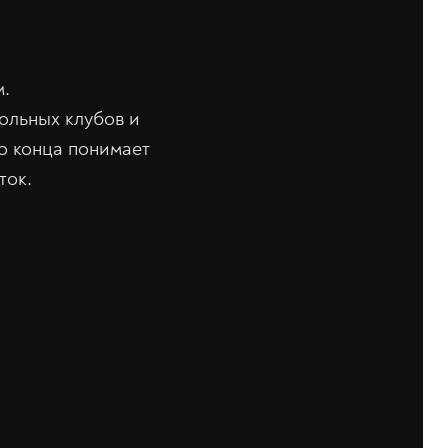
м.
ольных клубов и
до конца понимает
ток.