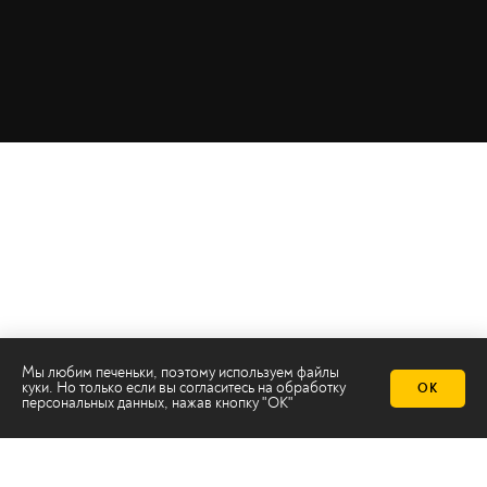
Мы любим печеньки, поэтому используем файлы
куки. Но только если вы согласитесь на
обработку
ОК
персональных данных
, нажав кнопку "ОК"
Телеканал 2х2