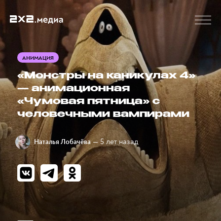
АНИМАЦИЯ
«Монстры на каникулах 4»
— анимационная
«Чумовая пятница» с
человечными вампирами
— 5 лет назад
Наталья Лобачёва