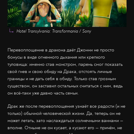
Hotel Transylvania: Transformania / Sony
Перевоплощение в дракона даёт Джонни не просто
бонусы в виде огненного дыхания или крепкого
туловища: именно став монстром, парень смог показать
свой гнев и свою обиду на Драка, отстоять личные
границы и не дать себя в обиду. Только став грозным
существом, он заставил остальных считаться с ним, ведь
он всё-таки уже давно часть семьи.
Драк же после перевоплощения узнаёт все радости (и не
только) обычной человеческой жизни. Да, теперь он не
может летать, зато наслаждаться солнечными ваннами —
вполне. Отныне не он кусает, а кусают его — причём, не