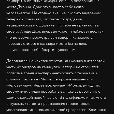
вампиры, а обычные комары. Именно оказавшись на
месте Джонни, Драк открывает в себе нечто
человеческое. Не столько внешне, сколько внутренне:
теперь он понимает, что такое сострадание,
неуверенность и ощущение, что тебя не признают за
своего. А ещё Драк впервые устаёт и набирает вес, так
что во время просмотра вам наверняка захочется
перевоплотиться в вампира и хотя бы на день
почувствовать себя бодрым существом.
Дополнительно хочется отметить анимацию в четвёртой
части «Монстров на каникулах»: авторы не стремятся
попасть в тренд и экспериментировать с техниками и
стилями, как те же
«Митчеллы против машин»
или
«Человек-паук: Через вселенные». «Монстры» идут по
своему пути, лучше прорабатывая уже выработанную
схему с каждой новой частью. В мультфильме и так много
визуальных гэгов, а превращения героев только
увеличивают их в геометрической прогрессии. Возможно,