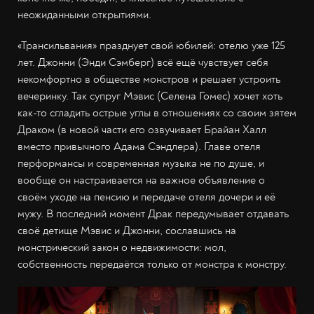
неожиданными открытиями.
«Трансильвания» празднует свой юбилей: отелю уже 125
лет. Джонни (Энди Сэмберг) всё ещё чувствует себя
некомфортно в обществе монстров и решает устроить
вечеринку. Так супруг Мэвис (Селена Гомес) хочет хоть
как-то сгладить острые углы в отношениях со своим зятем
Драком (в новой части его озвучивает Брайан Халл
вместо привычного Адама Сэндлера). Главе отеля
перформансы и современная музыка не по душе, и
вообще он настраивается на важное объявление о
своём уходе на пенсию и передаче отеля дочери и её
мужу. В последний момент Драк передумывает отдавать
своё детище Мэвис и Джонни, сославшись на
монстрический закон о недвижимости: мол,
собственность передаётся только от монстра к монстру.