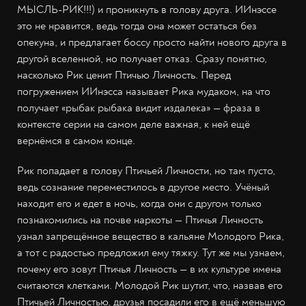
МЫСЛЬ-РИК!!!) и проникнуть в голову друга. ИИнэссе
это не нравится, ведь тогда она может остаться без
опекуна, и предлагает боссу просто найти нового друга в
другой вселенной, но получает отказ. Сразу понятно,
насколько Рик ценит Птичью Личность. Перед
погружением ИИнэсса называет Рика мудаком, на что
получает «рыбак рыбака видит издалека» — фраза в
контексте серии на самом деле важная, к ней ещё
вернёмся в самом конце.
Рик попадает в голову Птичьей Личности, но там пусто,
ведь сознание переместилось в другое место. Учёный
находит его и едет в ночь, когда они с другом только
познакомились на почве наркоты — Птичья Личность
узнал запрещённое вещество в кальяне Молодого Рика,
а тот с радостью предложил ему тяжку. Тут же мы узнаем,
почему его зовут Птичья Личность — в их культуре имена
считаются клетками. Молодой Рик шутит, что, назвав его
Птичьей Личностью, друзья посадили его в ещё меньшую