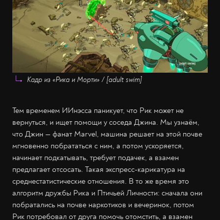
Кадр из «Рика и Морти» / [adult swim]
Тем временем ИИнэсса паникует, что Рик может не
вернуться, и ищет помощи у соседа Джина. Мы узнаём,
что Джин — фанат Marvel, машина решает на этой почве
мгновенно побрататься с ним, а потом ускоряется,
начинает подкатывать, требует подачек, а взамен
предлагает отсосать. Такая экспресс-карикатура на
среднестатистические отношения. В то же время это
алгоритм дружбы Рика и Птичьей Личности: сначала они
побратались на почве наркотиков и вечеринок, потом
Рик потребовал от друга помочь отомстить, а взамен