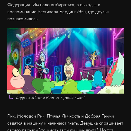
Федерация. Им надо выбираться, а выход — в
воспоминании фестиваля Бёрдинг Мэн, где друзья
познакомились.
Кадр из «Рика и Морти» / [adult swim]
Рик, Молодой Рик, Птичья Личность и Добрая Тэмми
садятся в машину и начинают гнать. Девушка спрашивает
своего парня: «Это и есть твой лучший друг»? Но тот