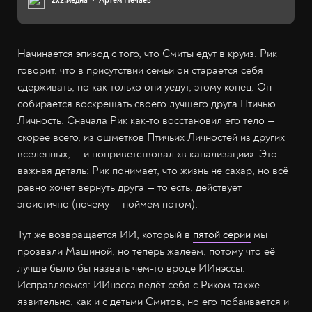
2х2.медиа
Артём Нечаев
Начинается эпизод с того, что Смиты едут в круиз. Рик
говорит, что в присутствии семьи он старается себя
сдерживать, но как только они уедут, этому конец. Он
собирается воскрешать своего лучшего друга Птичью
Личность. Сначала Рик как-то восстановил его тело —
скорее всего, из ошмётков Птичьих Личностей из других
вселенных, — и поприветствовал «в канализации». Это
важная деталь: Рик понимает, что жизнь не сахар, но всё
равно хочет вернуть друга — то есть, действует
эгоистично (почему — поймём потом).
Тут же возвращается ИИ, который в
пятой серии
мы
прозвали Машиной, но теперь жалеем, потому что её
лучше было бы назвать чем-то вроде ИИнэссы.
Исправляемся: ИИнэсса ведёт себя с Риком также
язвительно, как и с детьми Смитов, но его побаивается и