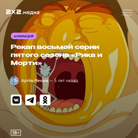
АНИМАЦИЯ
Рекап восьмой серии
пятого сезона «Рика и
Морти»
— 5 лет назад
Артём Нечаев