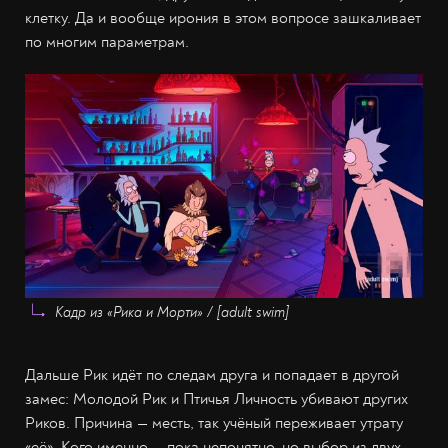
клетку. Да и вообще ирония в этом вопросе зашкаливает
по многим параметрам.
Кадр из «Рика и Морти» / [adult swim]
Дальше Рик идёт по следам друга и попадает в другой
замес: Молодой Рик и Птичья Личность убивают других
Риков. Причина — месть, так учёный переживает утрату
«её». Кого именно — пока непонятно, но выбор из двух —