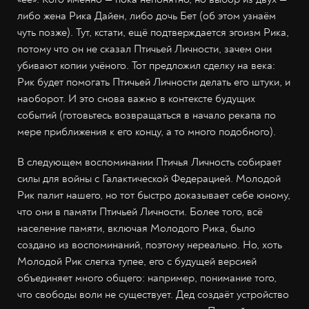
либо жена Рика Дайен, либо дочь Бет (об этом узнаём
чуть позже). Тут, кстати, ещё подтверждается эгоизм Рика,
потому что он не сказал Птичьей Личности, зачем они
убивают копии учёного. Тот предложил сделку на века:
Рик будет помогать Птичьей Личности делать его штуки, и
наоборот. И это снова важно в контексте будущих
событий (готовьтесь возвращаться в начало рекапа по
мере приближения к его концу, а то много подобного).
В следующем воспоминании Птичья Личность собирает
силы для войны с Галактической Федерацией. Молодой
Рик палит нашего, но тот быстро доказывает себе юному,
что они в памяти Птичьей Личности. Более того, всё
население памяти, включая Молодого Рика, было
создано из воспоминаний, поэтому нереально. Но, хоть
Молодой Рик слегка тупее, его с будущей версией
объединяет много общего: например, понимание того,
что свободы воли не существует. Дед создаёт устройство