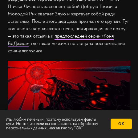
Птичья Личность заслоняет собой Добрую Тэмми, а
Молодой Рик хватает Злую и жертвует собой ради
остальных. После этого дед даже признал его крутым. Тут
появляется чёрная жижа гнева, пожирающая всё вокруг
— это такая отсылка к
предпоследней серии «Коня
БоДжека»
, где такая же жижа поглощала воспоминания
коня-алкоголика.
Мы любим печеньки, поэтому используем файлы
куки. Но только если вы согласитесь на
обработку
ОК
персональных данных
, нажав кнопку "ОК"
Кадр из «Рика и Морти» / [adult swim]