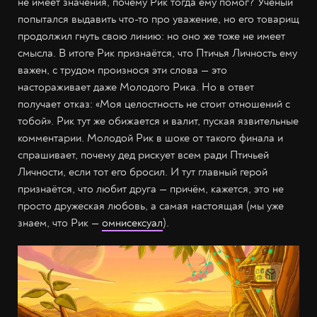
не имеет значения, почему Рик тогда ему помог? Учёный
попытался выдавить что-то про уважение, но его товарищ
продолжил гнуть свою линию: но оно же тоже не имеет
смысла. В итоге Рик признаётся, что Птичья Личность ему
важен, с трудом произнося эти слова — это
настораживает даже Молодого Рика. Но в ответ
получает отказ: «Моя целостность не стоит отношений с
тобой». Рик тут же обижается и валит, пуская язвительные
комментарии. Молодой Рик в шоке от такого финала и
спрашивает, почему дед рискует всем ради Птичьей
Личности, если тот его бросил. И тут главный герой
признаётся, что любит друга — причём, кажется, это не
просто дружеская любовь, а самая настоящая (мы уже
знаем, что Рик —
омнисексуал
).