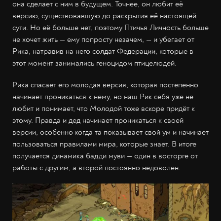
она сделает с ним в будущем. Точнее, он любит её
версию, существовавшую до раскрытия её настоящей
сути. Но её больше нет, поэтому Птичья Личность больше
не хочет жить — ему попросту незачем, — и убегает от
Рика, натравив на него солдат Федерации, которые в
этот момент занимались геноцидом птицелюдей.
Рика спасает его молодая версия, которая постепенно
начинает проникаться к нему, но наш Рик себя уже не
любит и понимает, что Молодой тоже вскоре придёт к
этому. Правда и дед начинает проникаться к своей
версии, особенно когда та показывает свой ум и начинает
пользоваться правилами мира, которые знает. В итоге
получается динамика бадди муви — один в восторге от
работы с другим, а второй постоянно недоволен.