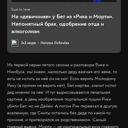
На «девичнике» у Бет из «Рика и Морти».
Непонятный брак, одобрение отца и
алкоголизм
2х2.медиа
Наталья Лобачёва
Из первой серии пятого сезона и разговора Рика и
Нимбуса, мы знаем, насколько деду важная его жена, то
есть не мстить за неё он не мог. Если верить Молодому
Рику (а причин не верить нет), Бет мертва, значит мстил
дед именно за неё. И тут вырисовывается печальная
картина: в день изобретения портальной пушки Рики
убили Бет, но не Дайен. А потом Рик переехал в другую
вселенную, где Смиты остались без деда по какой-то
причине, и притворился их родственником. Самый
главный вывод: Морти — не оригинальный внук главного