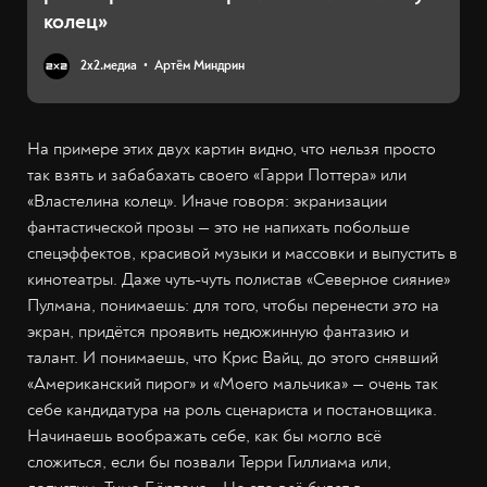
колец»
2х2.медиа
Артём Миндрин
На примере этих двух картин видно, что нельзя просто
так взять и забабахать своего «Гарри Поттера» или
«Властелина колец». Иначе говоря: экранизации
фантастической прозы — это не напихать побольше
спецэффектов, красивой музыки и массовки и выпустить в
кинотеатры. Даже чуть-чуть полистав «Северное сияние»
Пулмана, понимаешь: для того, чтобы перенести
это
на
экран, придётся проявить недюжинную фантазию и
талант. И понимаешь, что Крис Вайц, до этого снявший
«Американский пирог» и «Моего мальчика» — очень так
себе кандидатура на роль сценариста и постановщика.
Начинаешь воображать себе, как бы могло всё
сложиться, если бы позвали Терри Гиллиама или,