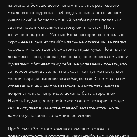
из этого, а больше всего напоминает, как раз, своего
младшего конкурента — «Звёздную пыль»: он слишком
хулиганский и бесцеремонный, чтобы претендовать на
звание новой классики, поэтому ей и не стал. Но, в
отличие от картины Мэттью Вона, которая снята сильно
скромнее (в пышности «Компасу» не откажешь, выглядит
хорошо и по сей день), смотрится куда хуже. Не в плане
динамики — она, как раз, бешеная, но в плохом смысле и
буквально обгоняет саму себя: не успеваешь понять, что
за персонажей вывалили на экран, как тут же поступает
свежая порция цыган/казаков/медведов. От этого ты не
успеваешь к ним ни привязаться, ни испытать чувства
неприязни, как, например, должно быть с героиней
Николь Кидман, коварной мисс Колтер, которая, вроде
как, выступает в качестве главной антагонистки, но ты
даже не успеваешь запомнить её имени.
Проблема «Золотого компаса» именно в этом: в
поверхностности и отсутствии какой-либо эмоциональной