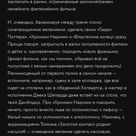
заключить в рамки, ограниченные хронометражем
семейного фэнтезийного фильма.
И, очевидно, балансируя между тремя плохо
сочетающимися желаниями: сделать своих «Гарри
Поттера», «Хроники Нарнии» и «Властелина колец» сразу.
Проще говоря: запрыгнуть в вагон популярности фэнтези
о детях и, одновременно, породить новую франшизу
(финал фильма, как мы помним, обрывал всё на
полуслове с явным намерением это дело продолжить).
Реминисценций от первого полно в самом начале —
вспомните, например, сцену в зале колледжа, где все
сидят за столами, как в обеденной Хогвартса, а мастер в
исполнении Джека Шепарда даже встаёт из-за стола, что
твой Дамблдор. Про «Хроники Нарнии» и говорить
нечего, просто вместо льва со склонностью к пафосу —
белый мишка со склонностью к алкоголизму. Наконец, с
экранизациями Толкина «Золотой компас» роднит
масштаб — очевидное желание сделать кассовую