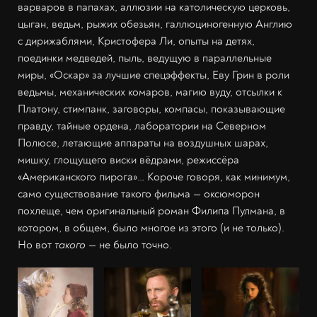
варваров в папахах, аллюзии на католическую церковь,
цыган, ведьм, рыжих обезьян, галлюциногенную Англию
с дирижаблями, Кристофера Ли, опыты на детях,
поединки медведей, пыль, ведущую в параллельные
миры, «Оскар» за лучшие спецэффекты, Еву Грин в роли
ведьмы, механических комаров, магию вуду, отсылки к
Платону, стимпанк, заговоры, компасы, показывающие
правду, тайные ордена, лаборатории на Северном
Полюсе, летающие аппараты на воздушных шарах,
мишку, глощущего виски вёдрами, режиссёра
«Американского пирога»… Короче говоря, как минимум,
само существование такого фильма — оксюморон
похлеще, чем оригинальный роман Филипа Пулмана, в
котором, в общем, было многое из этого (и не только).
Но вот
такого
— не было точно.