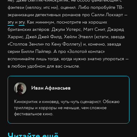
не): даже скептик-кинокритик, не особо фанатеющий с
фэнтези (хеллоу, итс ми), оценил. Либо попробуйте ТВ-
экранизации детективных романов про Салли Локхарт —
эту
и
эту
. Как минимум, посмотрите на хороших
британских актёров: Джули Уотерс, Мэтт Смит, Джаред
Харрис, Джей Джей Филд, Хейли Этвелл (кстати, звезда
«Столпов Земли» по Кену Фоллету) и, конечно, звезда
серии Билли Пайпер. А про «Золотой компас»
вспоминайте лишь тогда, когда нужно знатно упороться —
в любом удобном для вас смысле.
Иван Афанасьев
Кинокритик и киновед, чуть-чуть сценарист. Обожаю
триллеры и хорроры не меньше, чем сложное
фестивальное кино.
Читайте ещё