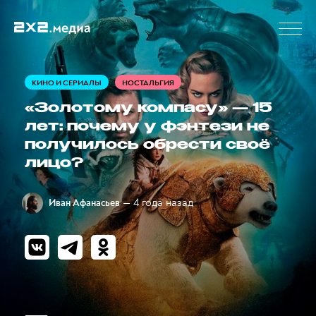
КИНО И СЕРИАЛЫ
НОСТАЛЬГИЯ
«Золотому компасу» — 15
лет: почему у фэнтези не
получилось обрести своё
лицо?
— 4 года назад
Иван Афанасьев