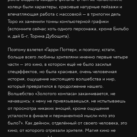
колец» были характеры, красивые натурные пейзажи и
впечатляющая работа с массовкой — в трилогии дель
Торо их заменили тонны компьютерной графики
(вспомните сейчас хоть одного персонажа, кроме Бильбо
и, дай Б-г, Торина Дубощита).
Поэтому взлетел «Гарри Поттер», и поэтому, кстати,
больше всего любимы зрителями именно первые четыре
части — это кино, в котором ещё не было засилья
спецэффектов, но была красивая, очень человечная
история, ощущение настоящего волшебства и мир,
который превратился в продолжение нашего.
Волшебство «Золотого компаса» заканчивается, не
начавшись: к нему не привязываешься, не испытываешь
от просмотра никаких эмоций, кроме ощущения
усталости в финале и перманентной мысли «что это
было?». Как деймон, отделённый от своего человека, это
кино, от которого отрезали зрителя. Магия кино не