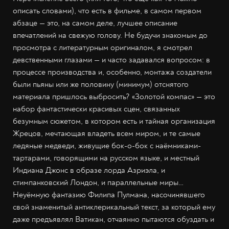
описать словами), что есть в фильме, в самом первом
абзаце — это, на самом деле, лучшее описание
впечатлений на свежую голову. Не будучи знакомым до
просмотра с литературным оригиналом, я смотрел
девственными глазами — и часто задавался вопросом: в
процессе производства и, особенно, монтажа создатели
были пьяны или же половину (минимум) отснятого
материала пришлось выбросить? «Золотой компас» — это
набор фантастически красивых сцен, связанных
безумным сюжетом, в котором есть и тайная организация
Жрецов, мечтающая владеть всем миром, и те самые
ледяные медведи, живущие бок-о-бок с наёмниками-
тартарами, говорящими на русском языке, и местный
Индиана Джонс в образе лорда Азриэла, и
стимпанковский Лондон, и параллельные миры…
Неуёмную фантазию Филипа Пулмана, насочинявшего
свой знаменитый антиклерикальный текст, за который ему
даже предъявлял Ватикан, отчаянно пытаются обуздать и