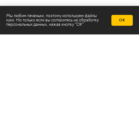
Мы любим печеньки, поэтому используем файлы
куки. Но только если вы согласитесь на
обработку
ОК
персональных данных
, нажав кнопку "ОК"
Телеканал 2х2
Онлайн-эфир
Все авторы
Все темы