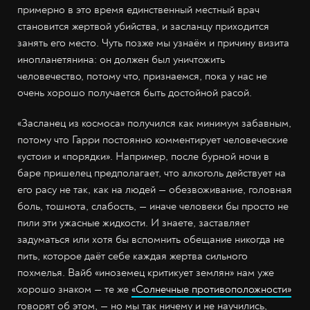
примерно в это время единственный местный врач
становится жертвой убийства, и засланцу приходится
занять его место. Чуть позже мы узнаём и причину визита
инопланетянина: он должен был уничтожить
человечество, потому что, признаемся, пока у нас не
очень хорошо получается быть достойной расой.
«Засланец из космоса» получился как минимум забавным,
потому что Гарри постоянно комментирует человеческие
«устои» и «порядки». Например, после бурной ночи в
баре пришелец предполагает, что алкоголь действует на
его расу не так, как на людей — обезвоживание, головная
боль, тошнота, слабость, — иначе человеки бы просто не
пили эти ужасные жидкости. И знаете, заставляет
задуматься или хотя бы вспомнить обещание никогда не
пить, которое даёт себе каждая жертва сильного
похмелья. Вайб «иноземец критикует землян» нам уже
хорошо знаком — те же
«Солнечные противоположности»
говорят об этом, — но мы так ничему и не научились,