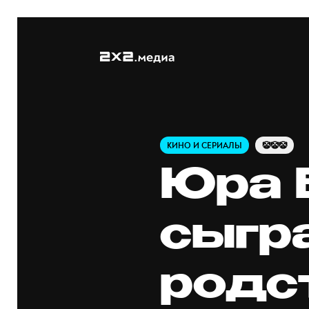
КИНО И СЕРИАЛЫ
🤡🤡🤡
Юра 
сыгр
родс