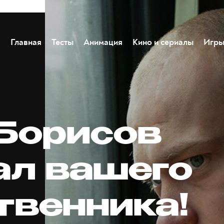
Главная
Тесты
Анимация
Кино и сериалы
Игр
Борисов
ал вашего
твенника!