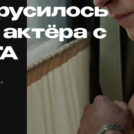
русилось
 актёра с
TA
ад