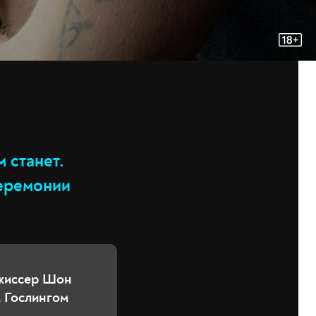
 станет.
церемонии
ежиссер Шон
 Гослингом