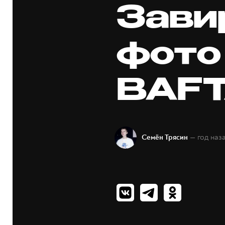
Зави
фото
BAF
— год наз
Семён Трясин