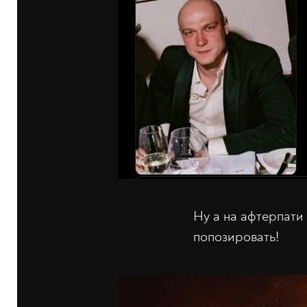
Ну а на афтерпат
попозировать!