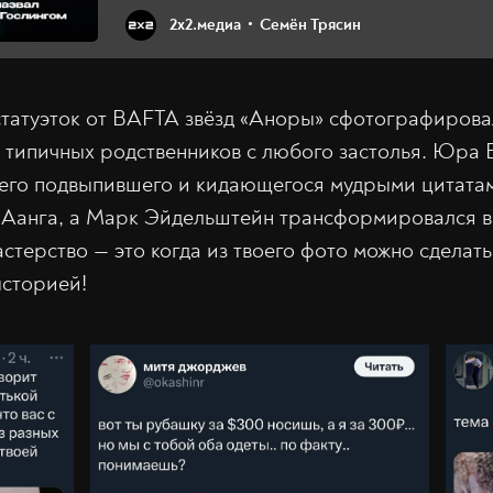
2х2.медиа
Семён Трясин
татуэток от BAFTA звёзд «Аноры» сфотографировал
 типичных родственников с любого застолья. Юра
его подвыпившего и кидающегося мудрыми цитатам
 Аанга, а Марк Эйдельштейн трансформировался в 
стерство — это когда из твоего фото можно сделат
ысторией!