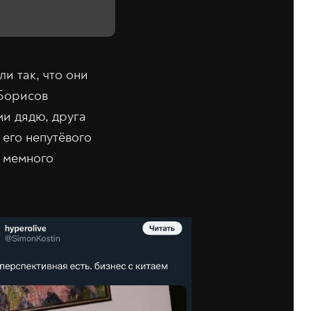
и так, что они
 Борисов
и дядю, друга
его непутёвого
ь мемного