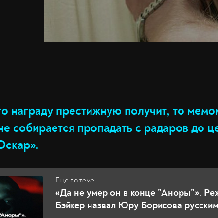
о награду престижную получит, то мемом
 не собирается пропадать с радаров до 
Оскар».
«Да не умер он в конце ”Аноры”». Р
Бэйкер назвал Юру Борисова русским