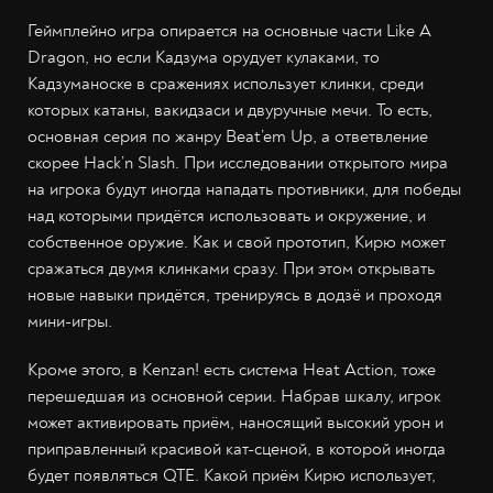
Геймплейно игра опирается на основные части Like A
Dragon, но если Кадзума орудует кулаками, то
Кадзуманоске в сражениях использует клинки, среди
которых катаны, вакидзаси и двуручные мечи. То есть,
основная серия по жанру Beat’em Up, а ответвление
скорее Hack’n Slash. При исследовании открытого мира
на игрока будут иногда нападать противники, для победы
над которыми придётся использовать и окружение, и
собственное оружие. Как и свой прототип, Кирю может
сражаться двумя клинками сразу. При этом открывать
новые навыки придётся, тренируясь в додзё и проходя
мини-игры.
Кроме этого, в Kenzan! есть система Heat Action, тоже
перешедшая из основной серии. Набрав шкалу, игрок
может активировать приём, наносящий высокий урон и
приправленный красивой кат-сценой, в которой иногда
будет появляться QTE. Какой приём Кирю использует,