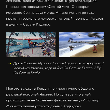
личность, один из самых знаменитых фехтовальщиков
Японии под прозвищем «Святой меч». Он открыл
искусство боя на двух мечах. Антагонист в игре тоже
прототип реального человека, который проиграл Мусаси
в дуэли — Сасаки Кадзиро.
Дуэль Миямото Мусаси с Сасаки Кадзиро на Ганрюдзима /
Йошифуса Утагава, кадр из Ryū Ga Gotoku: Kenzan! / Ryū
Ga Gotoku Studio
При этом сюжет в Kenzan! не имеет ничего общего с
реальной историей Японии. По сути всё, что в ней
происходит, — не более чем фанфик на тему
«А почему
Миямото решил устроить дуэль с Кадзиро?»