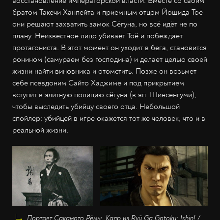
восстановление императорской власти. Вместе со своим
братом Такечи Ханпейта и приёмным отцом Йошида Тоё
они решают захватить замок Сёгуна, но всё идёт не по
плану. Неизвестное лицо убивает Тоё и побеждает
протагониста. В этот момент он уходит в бега, становится
ронином (самураем без господина) и делает целью своей
жизни найти виновника и отомстить. Позже он возьмёт
себе псевдоним Сайто Хаджиме и под прикрытием
вступит в элитную полицию сёгуна (в яп. Шинсенгуми),
чтобы выследить убийцу своего отца. Небольшой
спойлер: убийцей в игре окажется тот же человек, что и в
реальной жизни.
Портрет Сакамото Рёмы, Кадр из Ryū Ga Gotoku: Ishin! /