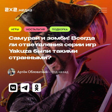
ИГРЫ
НОСТАЛЬГИЯ
ПОДБОРКА
Самураи и зомби! Всегда
ли ответвления серии игр
Yakuza были такими
странными?
— год назад
Артём Обловатный