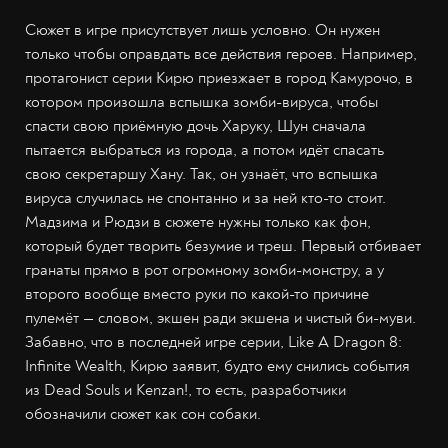
Сюжет в игре присутствует лишь условно. Он нужен
только чтобы оправдать все действия героев. Например,
протагонист серии Кирю приезжает в город Камурочо, в
котором произошла вспышка зомби-вируса, чтобы
спасти свою приёмную дочь Харуку, Шун сначала
пытается выбраться из города, а потом идёт спасать
свою секретаршу Хану. Так, он узнаёт, что вспышка
вируса случилась не спонтанно и за ней кто-то стоит.
Мадзима и Рюдзи в сюжете нужны только как фон,
который будет творить безумие и треш. Первый отбивает
гранаты прямо в рот огромному зомби-монстру, а у
второго вообще вместо руки по какой-то причине
пулемёт — словом, экшен ради экшена и чистый би-муви.
Забавно, что в последней игре серии, Like A Dragon 8:
Infinite Wealth, Кирю заявит, будто ему снились события
из Dead Souls и Kenzan!, то есть, разработчики
обозначили сюжет как сон собаки.