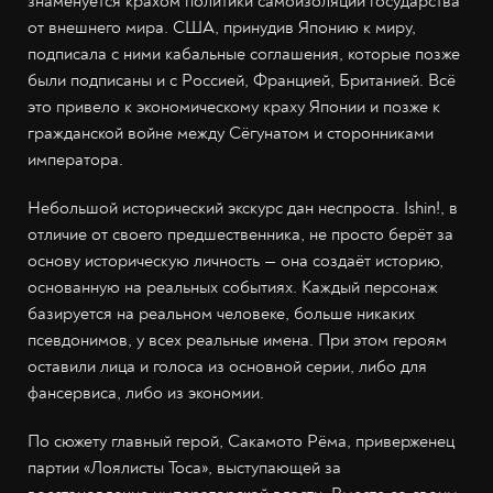
знаменуется крахом политики самоизоляции государства
от внешнего мира. США, принудив Японию к миру,
подписала с ними кабальные соглашения, которые позже
были подписаны и с Россией, Францией, Британией. Всё
это привело к экономическому краху Японии и позже к
гражданской войне между Сёгунатом и сторонниками
императора.
Небольшой исторический экскурс дан неспроста. Ishin!, в
отличие от своего предшественника, не просто берёт за
основу историческую личность — она создаёт историю,
основанную на реальных событиях. Каждый персонаж
базируется на реальном человеке, больше никаких
псевдонимов, у всех реальные имена. При этом героям
оставили лица и голоса из основной серии, либо для
фансервиса, либо из экономии.
По сюжету главный герой, Сакамото Рёма, приверженец
партии «Лоялисты Тоса», выступающей за