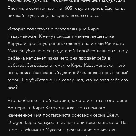
отойти чуть дальше. Это история в сеттинге Феодальной
Японии, а если точнее — в 1605 году, в период Эдо, когда
никакой якудзы ещё не существовало вовсе.
История повествует о фехтовальщике Кирю
Кадзуманоске. К нему приходит маленькая девочка
Харука и просит устранить человека по имени Миямото
Мусаси, убившего её родителей. Герой соглашается, но у
ребёнка нет денег, из-за чего она продаёт себя в
рабство. Загвоздка в том, что Кирю Кадзуманоске — это
псевдоним и заказанный девочкой человек и есть главный
герой. Но убийство он не совершал, кто же взял себе его
имя?
Что необычно в этой истории, так это имя главного героя.
Во-первых, Кирю Кадзуманоске — это немного
изменённое имя протагониста основной серии Like A
Dragon Кирю Кадзума, выглядят они тоже одинаково. Во-
вторых, Миямото Мусаси — реальная историческая