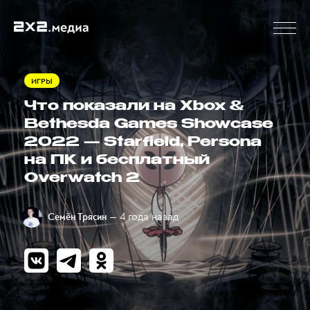
ИГРЫ
Что показали на Xbox &
Bethesda Games Showcase
2022 — Starfield, Persona
на ПК и бесплатный
Overwatch 2
— 4 года назад
Семён Трясин