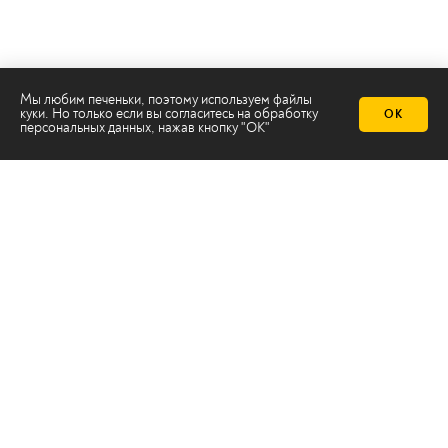
Мы любим печеньки, поэтому используем файлы
куки. Но только если вы согласитесь на
обработку
ОК
персональных данных
, нажав кнопку "ОК"
Телеканал 2х2
Онлайн-эфир
Все авторы
Все темы
© ООО «ТРК «2Х2», 2026