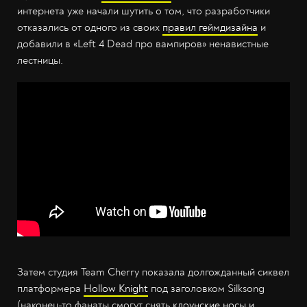
интернета уже начали шутить о том, что разработчики
отказались от одного из своих
правил геймдизайна
и
добавили в «Left 4 Dead про вампиров» ненавистные
лестницы.
Затем студия Team Cherry показала долгожданный сиквел
платформера
Hollow Knight
под заголовком Silksong
(наконец-то фанаты смогут снять
клоунские носы и