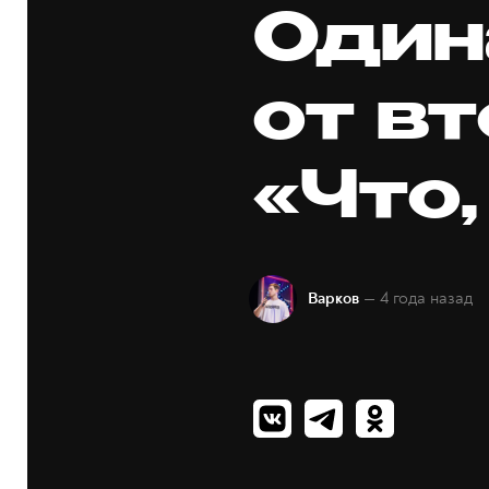
Один
от вт
«Что,
— 4 года назад
Варков