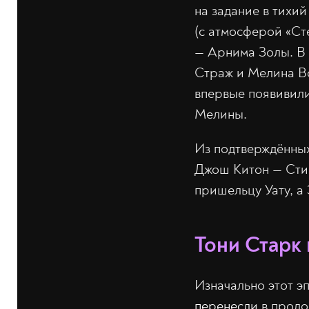
на задание в тихи
(с атмосферой «Ст
— Арнима Золы. В 
Страж и Мелина Во
впервые появивили
Мелины.
Из подтверждённых
Джош Китон — Сти
пришельцу Уату, а
Тони Старк
Изначально этот эп
перенесли
в продо