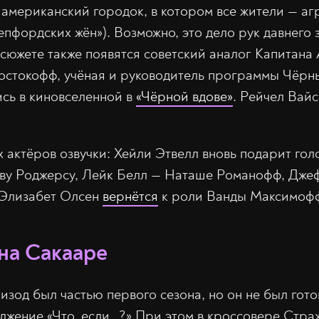
й американский городок, в котором все жители — а
епфордских жён»). Возможно, это дело рук давнего
сюжете также появятся советский аналог Капитан
стокофф, учёная и руководитель программы Чёрны
сь в киновселенной в
«Чёрной вдове»
. Рейчел Вай
 актёров озвучки: Хейли Этвелл вновь подарит гол
ву Роджерсу, Лейк Белл — Наташе Романофф, Дже
 Элизабет Олсен
вернётся
к роли Ванды Максимоф
 на Сакааре
изод был частью первого сезона, но он не был гото
лжение «Что, если…?» При этом в кроссовере Стра