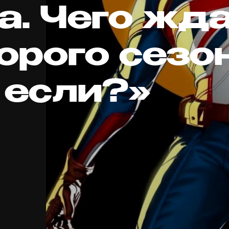
а. Чего жд
орого сезо
 если?»