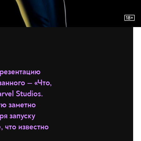
презентацию
анного — «Что,
vel Studios.
ую заметно
ря запуску
, что известно