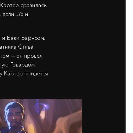
 Картер сразилась
, если…?» и
и и Баки Барнсом,
атника Стива
атом — он провёл
нную Говардом
ну Картер придётся