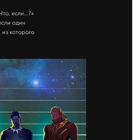
Что, если…?»
если один
, из которого