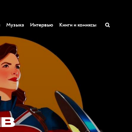
ы
Музыка
Интервью
Книги и комиксы
ив