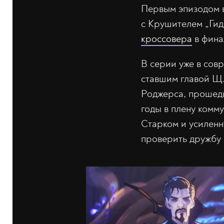
Первым эпизодом в
с Крушителем „Ги
кроссовера
в фина
В серии уже в сов
ставшим главой Щ.
Роджерса, прошедш
годы в плену комм
Старком и усиленн
проверить дружбу 