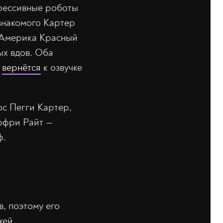
грессивные роботы
 знакомого Картер
а Америка Красный
х вдов. Оба
с
вернётся
к озвучке
ос Пегги Картер,
ффри Райт —
ф.
в, поэтому его
жей