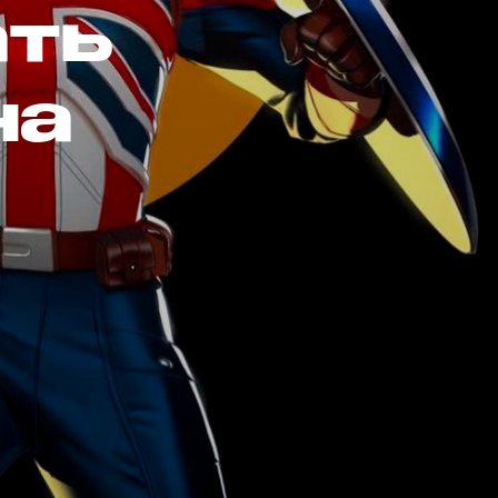
ать
на