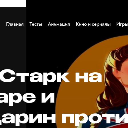
Главная
Тесты
Анимация
Кино и сериалы
Игр
 Старк на
аре и
арин прот