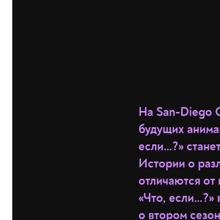
На San-Diego 
будущих анима
если…?» станет
Истории о раз
отличаются от
«Что, если…?» 
о втором сезо