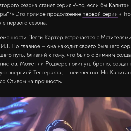
торого сезона станет серия «Что, если бы Капитан
дры“?» Это прямое продолжение
первой серии
«Что
ле первого сезона.
ременности Пегги Картер встречается с Мстителям
И.Т. Но главное — она находит своего бывшего сор
его путь, близкий к тому, что было с Зимним солд
унистов. Может ли Роджерс покинуть броню, созда
ую энергией Тессеракта, — неизвестно. Но Капита
со Стивом на прочность.