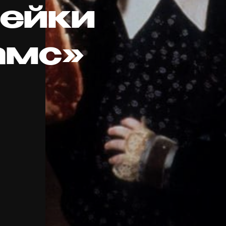
ейки
амс»