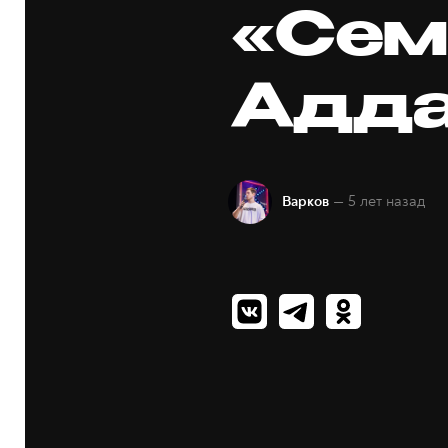
«Сем
Адд
— 5 лет назад
Варков