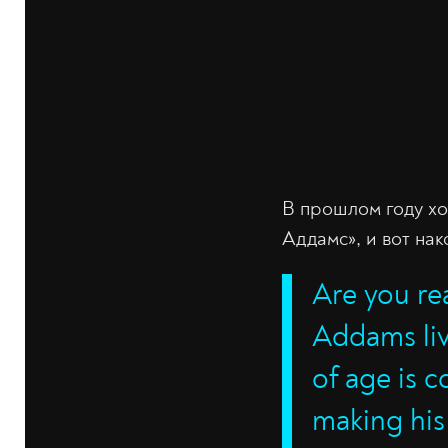
В прошлом году ход
Аддамс», и вот на
Are you r
Addams liv
of age is c
making his