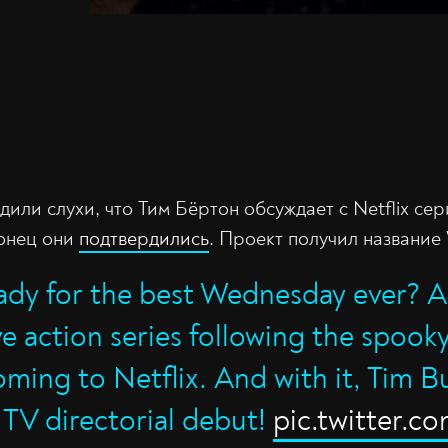
или слухи, что Тим Бёртон обсуждает с Netflix се
конец они
подтвердились
. Проект получил название
eady for the best Wednesday ever?
e action series following the spook
oming to Netflix. And with it, Tim B
 TV directorial debut!
pic.twitter.