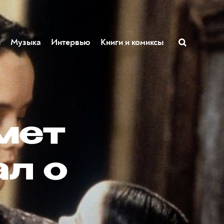
ы
Музыка
Интервью
Книги и комиксы
мет
ал о