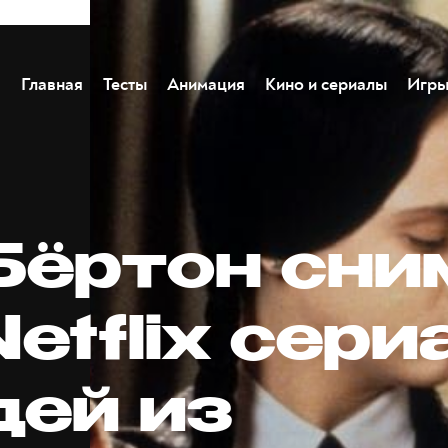
Главная
Тесты
Анимация
Кино и сериалы
Игр
Бёртон сни
etflix сери
дей из