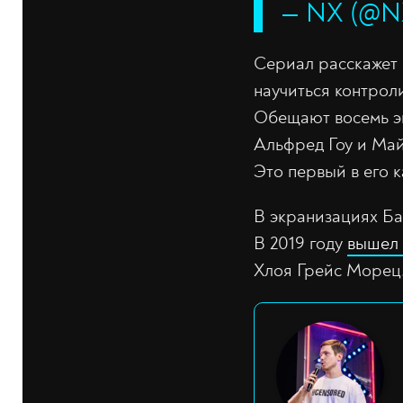
— NX (@N
Сериал расскажет 
научиться контрол
Обещают восемь эп
Альфред Гоу и Май
Это первый в его 
В экранизациях Ба
В 2019 году
вышел
Хлоя Грейс Морец.