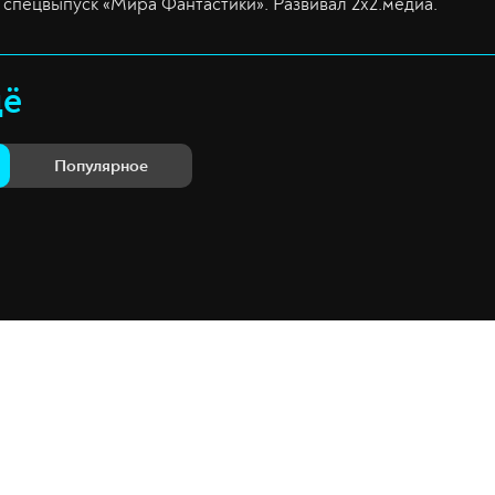
спецвыпуск «Мира Фантастики». Развивал 2х2.медиа.
щё
Популярное