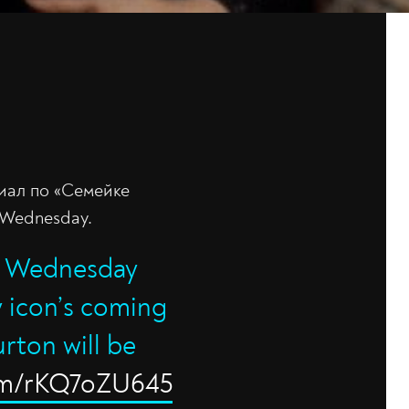
риал по «Семейке
 Wednesday.
 A Wednesday
y icon’s coming
urton will be
com/rKQ7oZU645