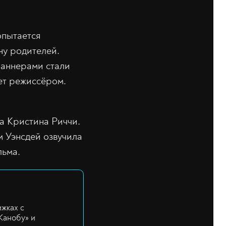
опытается
ну родителей.
раннерами стали
ет режиссёром.
а Кристина Риччи.
м Уэнсдей озвучила
льма.
ижках с
Канобу» и