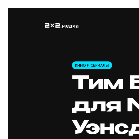
КИНО И СЕРИАЛЫ
Тим 
для N
Уэнс