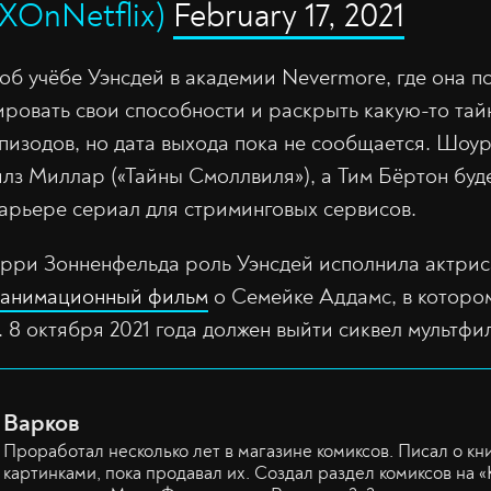
XOnNetflix)
February 17, 2021
об учёбе Уэнсдей в академии Nevermore, где она п
ировать свои способности и раскрыть какую-то тай
изодов, но дата выхода пока не сообщается. Шоу
лз Миллар («Тайны Смоллвиля»), а Тим Бёртон буд
карьере сериал для стриминговых сервисов.
рри Зонненфельда роль Уэнсдей исполнила актрис
 анимационный фильм
о Семейке Аддамс, в которо
 8 октября 2021 года должен выйти сиквел мультфи
Варков
Проработал несколько лет в магазине комиксов. Писал о кн
картинками, пока продавал их. Создал раздел комиксов на «