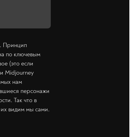
y. Принцип
она по ключевым
вое (это если
и Midjourney
омых нам
ившиеся персонажи
сти. Так что в
 их видим мы сами.