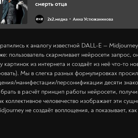
смерть отца
2х2.медиа
Анна Устюжанинова
атились к аналогу известной DALL-E — Midjourne
 же: пользователь скармливает нейросети запрос, 
у картинок из интернета и создаёт из неё что-то но
овать). Мы в слегка разных формулировках просил
щения/манифестации/персонификации десяти знак
 брать в расчёт принцип работы нейросети, получ
ак коллективное человечество изображает эти сущно
djourney не создаёт воплощения, а показывает, как