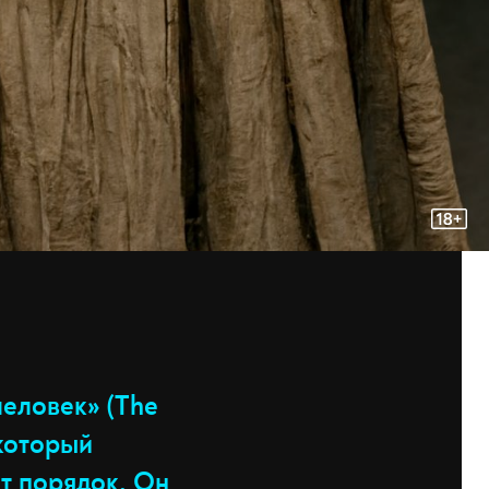
еловек» (The
 который
ит порядок. Он