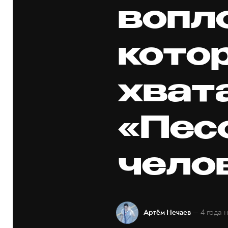
вопл
кото
хват
«Пес
чело
— 4 года 
Артём Нечаев