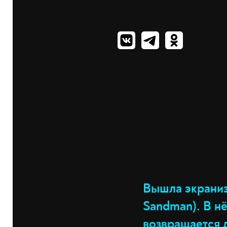
Вышла экраниз
Sandman). В н
возвращается д