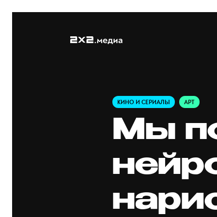
КИНО И СЕРИАЛЫ
АРТ
Мы п
нейр
нари