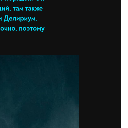
ий, там также
и Делириум.
точно, поэтому