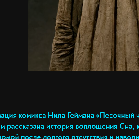
ация комикса Нила Геймана «Песочный ч
ём рассказана история воплощения Сна,
омой после долгого отсутствия и навод