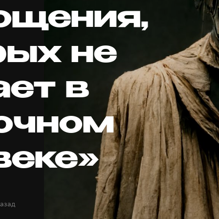
ощения,
рых не
ает в
очном
веке»
назад