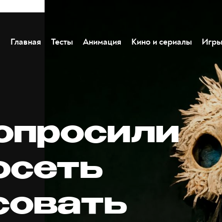
Главная
Тесты
Анимация
Кино и сериалы
Игр
опросили
осеть
совать