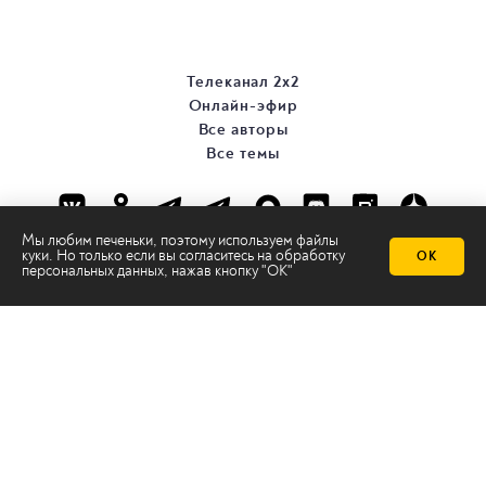
Телеканал 2х2
Онлайн-эфир
Все авторы
Все темы
Мы любим печеньки, поэтому используем файлы
куки. Но только если вы согласитесь на
обработку
ОК
персональных данных
, нажав кнопку "ОК"
© ООО «ТРК «2Х2», 2026
Правовая информация
Политика конфиденциальности
Сайт содержит рекомендательные технологии
Сделано на
Ghost
batman@2x2tv.ru