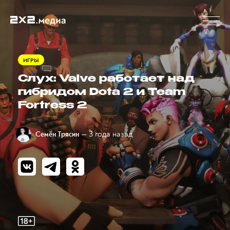
ИГРЫ
Слух: Valve работает над
гибридом Dota 2 и Team
Fortress 2
— 3 года назад
Семён Трясин