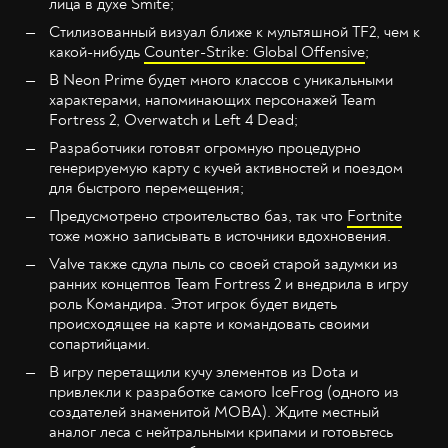
лица в духе Smite;
Стилизованный визуал ближе к мультяшной TF2, чем к
какой-нибудь
Counter-Strike: Global Offensive
;
В Neon Prime будет много классов с уникальными
характерами, напоминающих персонажей Team
Fortress 2, Overwatch и Left 4 Dead;
Разработчики готовят огромную процедурно
генерируемую карту с кучей активностей и поездом
для быстрого перемещения;
Предусмотрено строительство баз, так что
Fortnite
тоже можно записывать в источники вдохновения.
Valve также сдула пыль со своей старой задумки из
ранних концептов Team Fortress 2 и внедрила в игру
роль Командира. Этот игрок будет видеть
происходящее на карте и командовать своими
сопартийцами.
В игру перетащили кучу элементов из Dota и
привлекли к разработке самого IceFrog (одного из
создателей знаменитой MOBA). Ждите местный
аналог леса с нейтральными крипами и готовьтесь