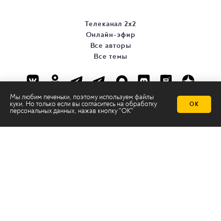
Телеканал 2х2
Онлайн-эфир
Все авторы
Все темы
Мы любим печеньки, поэтому используем файлы
куки. Но только если вы согласитесь на
обработку
ОК
персональных данных
, нажав кнопку "ОК"
© ООО «ТРК «2Х2», 2026
Правовая информация
Политика конфиденциальности
Сайт содержит рекомендательные технологии
Сделано на
Ghost
batman@2x2tv.ru
18+