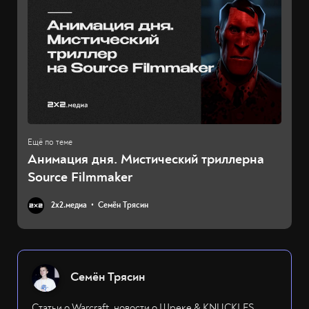
Анимация дня. Мистический триллерна
Source Filmmaker
2х2.медиа
Семён Трясин
Семён Трясин
Статьи о Warcraft, новости о Шреке & KNUCKLES