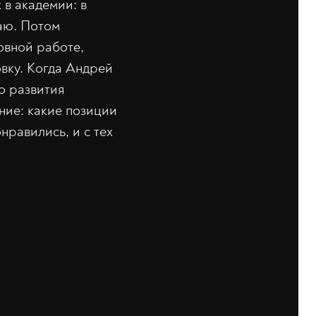
 в академии: в
таю. Потом
овной работе,
вку. Когда Андрей
о развития
ние: какие позиции
нравились, и с тех