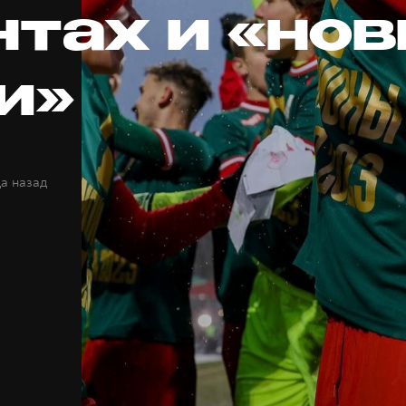
нтах и «но
и»
да назад