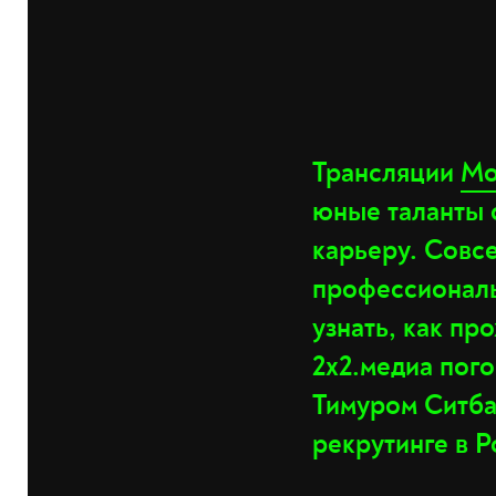
Трансляции
Мо
юные таланты 
карьеру. Совс
профессиональ
узнать, как пр
2х2.медиа пог
Тимуром Ситба
рекрутинге в Р