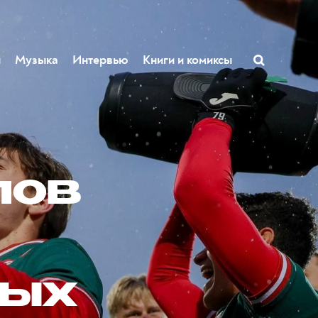
ы
Музыка
Интервью
Книги и комиксы
лов
дых