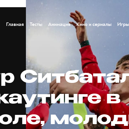
Главная
Тесты
Анимация
Кино и сериалы
Игр
р Ситбата
каутинге в
оле, моло