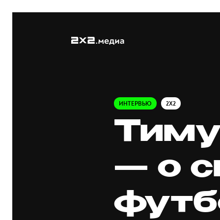
ИНТЕРВЬЮ
2X2
Тиму
— о с
футб