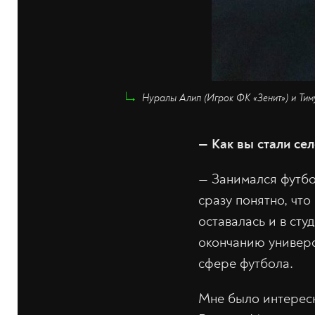
Нуралы Алип (Игрок ФК «Зенит») и Тим
— Как вы стали се
— Занимался футбо
сразу понятно, что
оставалась и в сту
окончанию универс
сфере футбола.
Мне было интересно