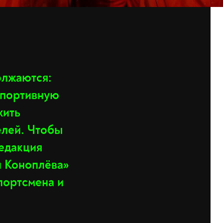
олжаются:
спортивную
жить
елей. Чтобы
редакция
и Коноплёва»
портсмена и