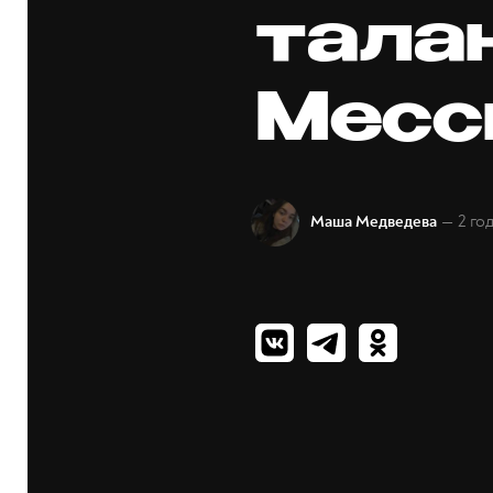
тала
Месс
— 2 го
Маша Медведева