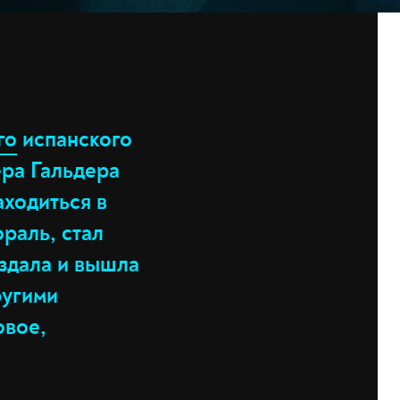
го
испанского
ёра Гальдера
ходиться в
ораль, стал
оздала и вышла
ругими
овое,