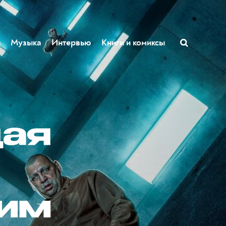
ы
Музыка
Интервью
Книги и комиксы
щая
ким