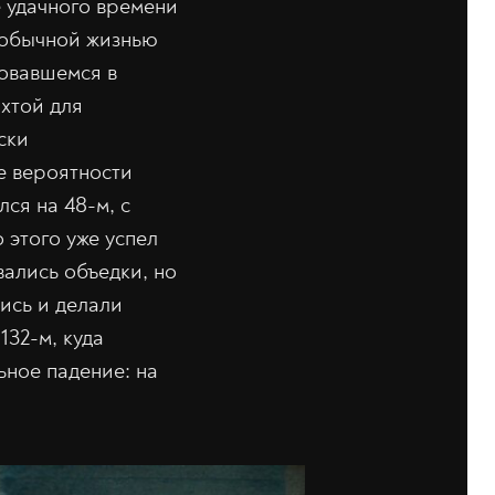
 удачного времени
ь обычной жизнью
ровавшемся в
хтой для
ски
е вероятности
лся на 48-м, с
этого уже успел
вались объедки, но
лись и делали
132-м, куда
ное падение: на