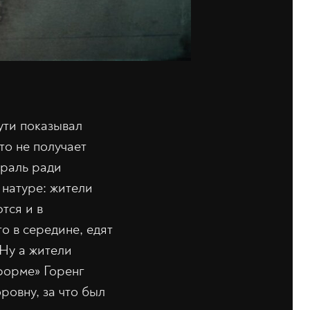
ути показывал
то не получает
ораль ради
 натуре: жители
тся и в
о в середине, едят
 Ну а жители
форме» Горенг
ровну, за что был