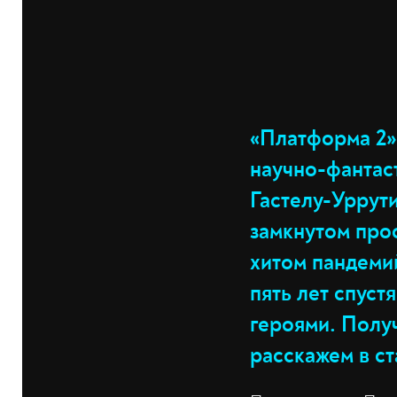
«Платформа 2»
научно-фантас
Гастелу-Уррут
замкнутом прос
хитом пандемий
пять лет спуст
героями. Получ
расскажем в ст