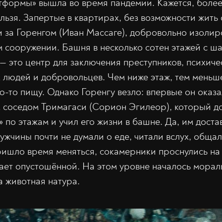
тформы» вышла во время пандемии. Кажется, более
льзя. Запертые в квартирах, без возможности жит
 за Горенгом (Иван Массаге), добровольно изоли
 сооружении. Башня в несколько сотен этажей с ша
— это центр для заключения преступников, психиче
людей и добровольцев. Чем ниже этаж, тем меньш
ю-то пищу. Однако Горенгу везло: впервые он оказа
соседом Тримагаси (Сорион Эгилеор), который до 
 по этажам и учил его жизни в башне. Да, им доста
ужчины почти не думали о еде, читали вслух, обща
ришло время меняться, сокамерники проснулись на 
ет опустошённой. На этом уровне началось мораль
 животная натура.