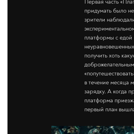
Первая часть «Пла
придумать было не
зрители наблюдали
экспериментальном
платформы с едой 
неуравновешенных 
получить хоть каку
доброжелательным 
«попутешествовать»
в течение месяца м
зарядку. А когда п
платформа приезжа
первый план вышла