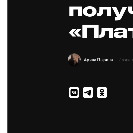
полу
«Пла
— 2 года 
Арина Пырина