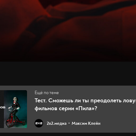
Тест. Сможешь ли ты преодолеть лову
фильмов серии «Пила»?
2х2.медиа
Максим Клейн