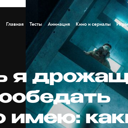
Главная
Тесты
Анимация
Кино и сериалы
Игр
ь я дрожа
пообедать
о имею: ка