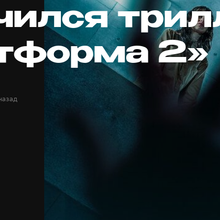
чился трил
тформа 2»
назад