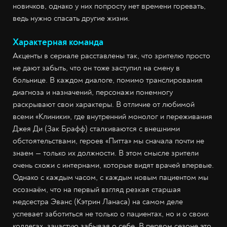
новичков, однако у них попросту нет времени горевать,
ведь нужно спасать другие жизни.
Характерная команда
Акценты в сериале расставлены так, что зрителю просто
не дают забыть, что он тоже заступил на смену в
больнице. В каждом диалоге, помимо транслирования
диагноза и назначений, персонажи понемногу
раскрывают свои характеры. В отличие от любимой
всеми «Клиники», где внутренний монолог и переживания
Джея Ди (Зак Брафф) сталкиваются с внешними
обстоятельствами, героев «Питта» мы сначала почти не
знаем — только их должности. В этом смысле зрители
очень схожи с интернами, которые видят врачей впервые.
Однако с каждым часом, с каждым новым пациентом мы
осознаём, что на первый взгляд резкая старшая
медсестра Эванс (Кэтрин Ланаса) на самом деле
успевает заботиться не только о пациентах, но и о своих
коллегах, зачастую забывая о себе. В первом сезоне это