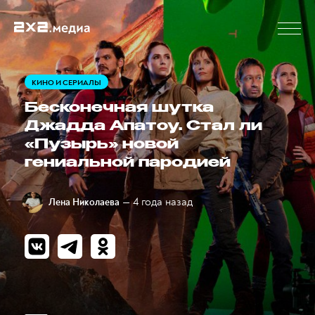
КИНО И СЕРИАЛЫ
Бесконечная шутка
Джадда Апатоу. Стал ли
«Пузырь» новой
гениальной пародией
— 4 года назад
Лена Николаева