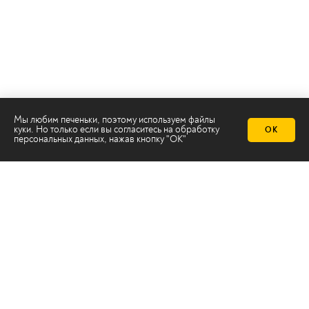
Мы любим печеньки, поэтому используем файлы
куки. Но только если вы согласитесь на
обработку
ОК
персональных данных
, нажав кнопку "ОК"
Телеканал 2х2
Онлайн-эфир
Все авторы
Все темы