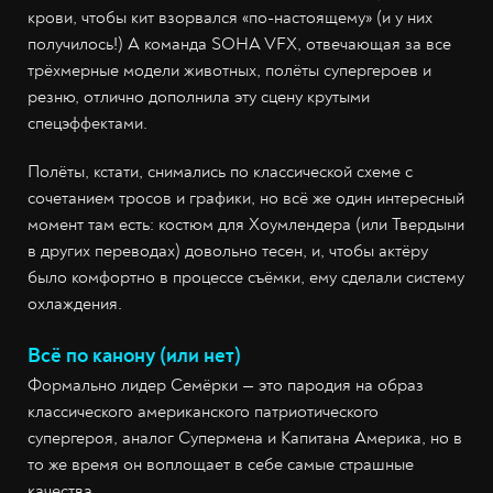
крови, чтобы кит взорвался «по-настоящему» (и у них
получилось!) А команда SOHA VFX, отвечающая за все
трёхмерные модели животных, полёты супергероев и
резню, отлично дополнила эту сцену крутыми
спецэффектами.
Полёты, кстати, снимались по классической схеме с
сочетанием тросов и графики, но всё же один интересный
момент там есть: костюм для Хоумлендера (или Твердыни
в других переводах) довольно тесен, и, чтобы актёру
было комфортно в процессе съёмки, ему сделали систему
охлаждения.
Всё по канону (или нет)
Формально лидер Семёрки — это пародия на образ
классического американского патриотического
супергероя, аналог Супермена и Капитана Америка, но в
то же время он воплощает в себе самые страшные
качества.