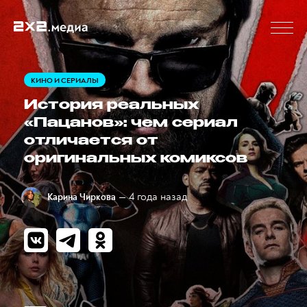
КИНО И СЕРИАЛЫ
История реальных
«Пацанов»: чем сериал
отличается от
оригинальных комиксов
— 4 года назад
Карина Чиркова