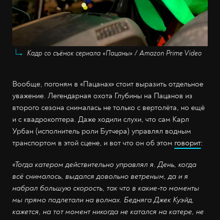
Кадр со съёмок сериала «Пацаны» / Amazon Prime Video
Вообще, погоням в «Пацанах» стоит выразить отдельное
уважение. Легендарная охота Глубины на Пацанов из
второго сезона снималась не только с вертолёта, но ещё
и с квадрокоптера. Даже ходили слухи, что сам Карл
Урбан (исполнитель роли Бутчера) управлял водным
транспортом в этой сцене, и вот что он об этом
говорит
:
«Тогда катером действительно управлял я. День, когда
всё снималось, выдался довольно ветреным, да и я
набрал большую скорость, так что в какие-то моменты
мы прямо подлетали на волнах. Бедняга Джек Куэйд,
кажется, на тот момент никогда не катался на катере, не