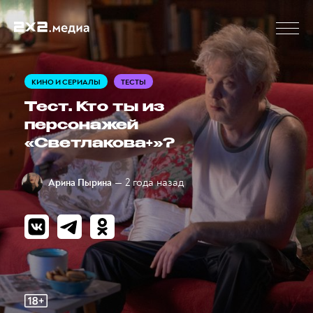
КИНО И СЕРИАЛЫ
ТЕСТЫ
Тест. Кто ты из
персонажей
«Светлакова+»?
— 2 года назад
Арина Пырина