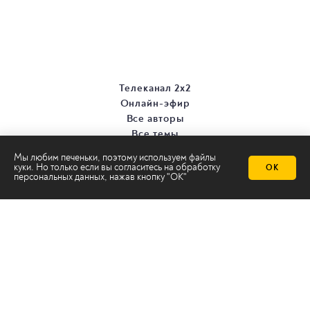
Телеканал 2х2
Онлайн-эфир
Все авторы
Все темы
Мы любим печеньки, поэтому используем файлы
куки. Но только если вы согласитесь на
обработку
ОК
персональных данных
, нажав кнопку "ОК"
© ООО «ТРК «2Х2», 2026
Правовая информация
Политика конфиденциальности
Сайт содержит рекомендательные технологии