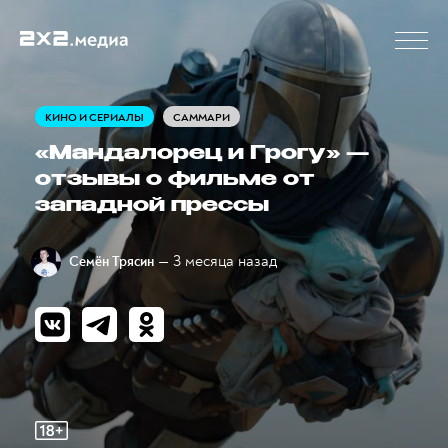
КИНО И СЕРИАЛЫ
САММАРИ
«Мандалорец и Грогу» —
отзывы о фильме от
западной прессы
— 3 месяца назад
Семён Трясин