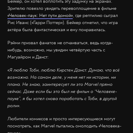
Бейкер, он хотел воплотить эту задумку на экранах.
Зрителю повезло увидеть перевоплощение в фильме
«Человек-паук: Нет пути домой»
, где рептилию сыграл
Рис Иванс («Гарри Поттер»). Бейкер отметил, что игра
актёра была фантастическая и ему понравилась.
Рэйми призвал фанатов не отчаиваться, ведь когда-
нибудь, возможно, мы увидим четвёртую часть с
Магуайром и Данст:
«Я люблю Тоби, люблю Кирстен Данст. Думаю, что всё
возможно. На самом деле, у меня нет ни истории, ни
плана. Не знаю, заинтересует ли это Marvel прямо
сейчас. Даже если бы это был не фильм о “Человеке-
пауке”, я бы хотел снова поработать с Тоби, в другой
роли».
Любители комиксов и просто интересующиеся могут
посмотреть, как Marvel пытались омолодить «Человека-