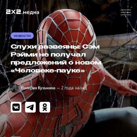
НОВОСТИ
Слухи развеяны: Сэм
Рэйми не получал
предложений о новом
«Человеке-пауке»
— 2 года назад
Валерия Кузьмина