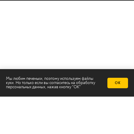
Телеканал 2х2
Мы любим печеньки, поэтому используем файлы
куки. Но только если вы согласитесь на
обработку
Онлайн-эфир
ОК
персональных данных
, нажав кнопку "ОК"
Все авторы
Все темы