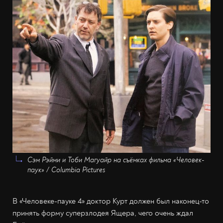
Сэм Рэйми и Тоби Магуайр на съёмках фильма «Человек-
паук» / Columbia Pictures
В «Человеке-пауке 4» доктор Курт должен был наконец-то
принять форму суперзлодея Ящера, чего очень ждал