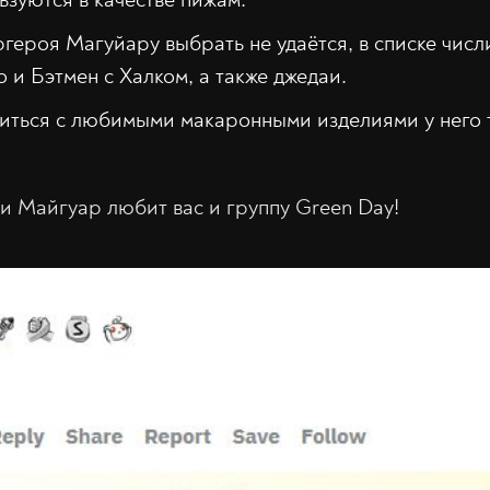
ероя Магуйару выбрать не удаётся, в списке числи
о и Бэтмен с Халком, а также джедаи.
литься с любимыми макаронными изделиями у него 
би Майгуар любит вас и группу Green Day!