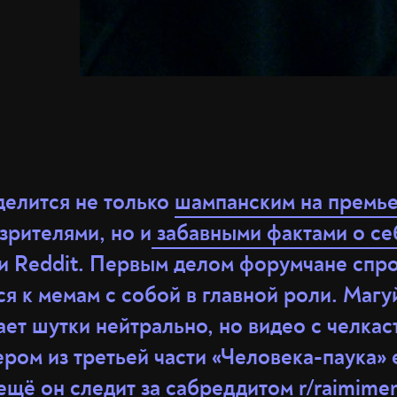
делится не только
шампанским на премье
зрителями, но и
забавными фактами о се
и Reddit. Первым делом форумчане спро
ся к мемам с собой в главной роли. Магу
ет шутки нейтрально, но видео с челка
ром из третьей части «Человека-паука» 
ещё он следит за сабреддитом r/raimime