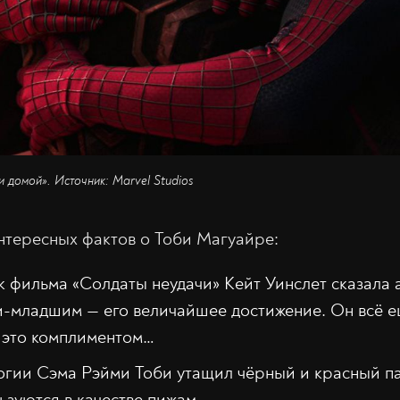
и домой». Источник: Marvel Studios
нтересных фактов о Тоби Магуайре:
 фильма «Солдаты неудачи» Кейт Уинслет сказала а
-младшим — его величайшее достижение. Он всё е
и это комплиментом…
огии Сэма Рэйми Тоби утащил чёрный и красный п
ьзуются в качестве пижам.