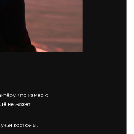
ктёру, что камео с
щё не может
аучьи костюмы,