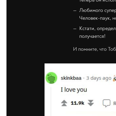
Любимого суперг
Человек-паук, н
Кстати, опреде
получается!
И помните, что То