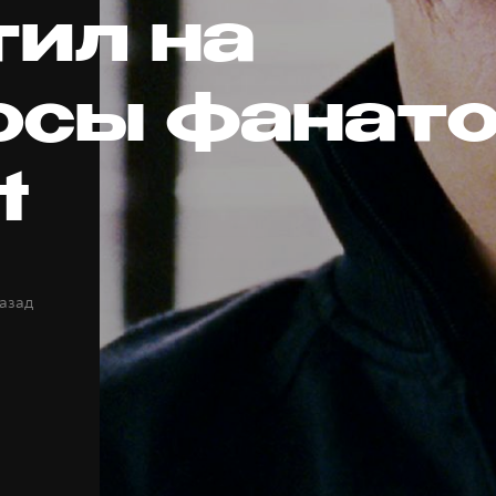
тил на
осы фанато
t
назад