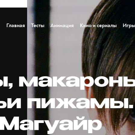
Главная
Тесты
Анимация
Кино и сериалы
Игр
, макароны
ьи пижамы.
 Магуайр