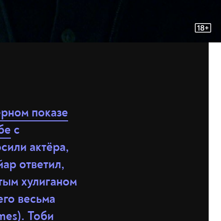
рном показе
бе
с
сили актёра,
йар ответил,
стым хулиганом
его весьма
mes). Тоби