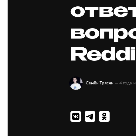
отве
вопр
Reddi
— 4 года 
Семён Трясин