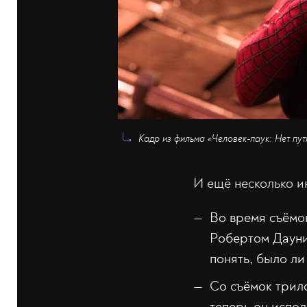
Кадр из фильма «Человек-паук: Нет пут
И ещё несколько и
Во время съёмок
Робертом Дауни
понять, было л
Со съёмок трил
теперь он испол