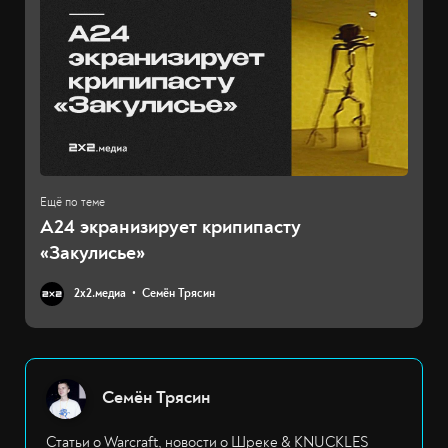
A24 экранизирует крипипасту
«Закулисье»
2х2.медиа
Семён Трясин
Семён Трясин
Статьи о Warcraft, новости о Шреке & KNUCKLES