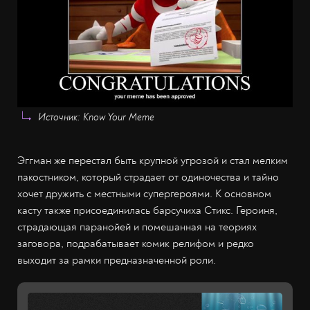
Источник: Know Your Meme
Эггман же перестал быть крупной угрозой и стал мелким
пакостником, который страдает от одиночества и тайно
хочет дружить с местными супергероями. К основном
касту также присоединилась барсучиха Стикс. Героиня,
страдающая паранойей и помешанная на теориях
заговора, подрабатывает комик релифом и редко
выходит за рамки предназначенной роли.