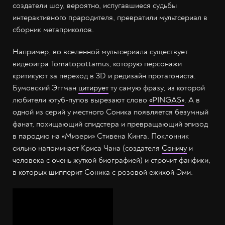
создатели шоу, вероятно, испугавшиеся судьбы
интерактивного прародителя, превратили мультсериал в
сборник метаприколов.
Например, во вселенной мультсериала существует
видеоигра Tomatopottamus, которую персонажи
критикуют за переход в 3D и редизайн протагониста.
Бумовский Эггман
цитирует
ту самую фразу, из которой
любители ютуб-пупов вырезают слово
«PINGAS»
. А в
одной из серий у местного Соника появляется безумный
фанат, похищающий спидстера и превращающий эпизод
в пародию на «Мизери» Стивена Кинга. Поклонник
сильно напоминает Криса Чана (создателя
Соничу
и
человека с очень жуткой биографией) и строчит фанфики,
в которых шипперит Соника с розовой ежихой Эми.