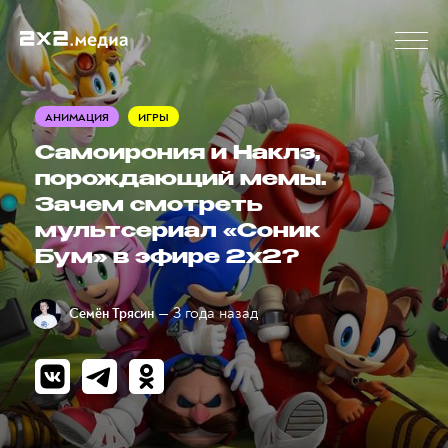
АНИМАЦИЯ
ИГРЫ
Самоирония и Наклз,
порождающий мемы.
Зачем смотреть
мультсериал «Соник
Бум» в эфире 2x2?
— 3 года назад
Семён Трясин