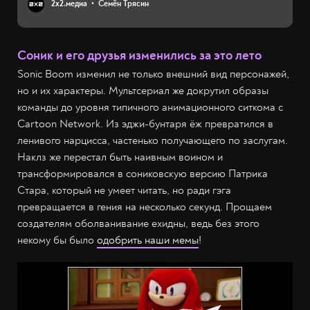
2х2.медиа
Семён Трясин
Соник и его друзья изменились за это лето
Sonic Boom изменил не только внешний вид персонажей,
но и их характеры. Мультсериал же докрутил образы
команды до уровня типичного анимационного ситкома с
Cartoon Network. Из эджи-бунтаря ёж превратился в
ленивого нарцисса, частенько получающего по заслугам.
Наклз же перестал быть наивным воином и
трансформировался в сониковскую версию Патрика
Стара, который не умеет читать, но ради гэга
превращается в гения на несколько секунд. Прощаем
создателям оболванивание ехидны, ведь без этого
некому бы было
одобрить наши мемы
!