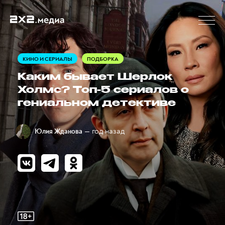
КИНО И СЕРИАЛЫ
ПОДБОРКА
Каким бывает Шерлок
Холмс? Топ-5 сериалов о
гениальном детективе
— год назад
Юлия Жданова