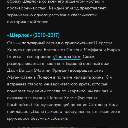
образу Шерлока со всей его эксцентричностью и
противоречивостью. Каждый эпизод представляет
экранизацию одного рассказа в классической
викторианской эпохе.
«Шерлок» (2010-2017)
Самый популярный сериал о приключениях Шерлока
Холмса и доктора Ватсона от Стивена Моффата и Марка
Гэтисса — сценаристов
«Доктора Кто»
. Сюжет
разворачивается в наши дни. Бывший военный врач
Джон Ватсон (Мартин Фриман) возвращается из
Афганистана в Лондон в попытке наладить жизнь. Он
встречает старого университетского друга, который
помогает ему найти соседа по квартире: им как раз и
оказывается сыщик Шерлок Холмс (Бенедикт
Камбербэтч). Консультирующий детектив Скотленд-Ярда
приглашает Джона на место преступления, втягивая его в
круговорот безумных событий.