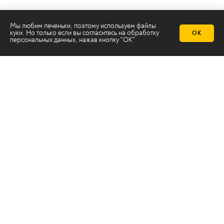
Мы любим печеньки, поэтому используем файлы
куки. Но только если вы согласитесь на
обработку
ОК
персональных данных
, нажав кнопку "ОК"
Телеканал 2х2
Онлайн-эфир
Все авторы
Все темы