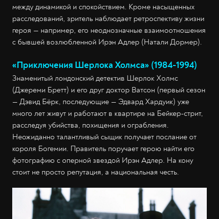
между динамикой и спокойствием. Кроме насыщенных
расследований, зритель наблюдает ретроспективу жизни
героя — например, его неоднозначные взаимоотношения
с бывшей возлюбленной Ирэн Адлер (Натали Дормер).
«Приключения Шерлока Холмса» (1984-1994)
Знаменитый лондонский детектив Шерлок Холмс
(Джереми Бретт) и его друг доктор Ватсон (первый сезон
— Дэвид Бëрк, последующие — Эдвард Хардуик) уже
много лет живут и работают в квартире на Бейкер-стрит,
расследуя убийства, похищения и ограбления.
Неожиданно талантливый сыщик получает послание от
короля Богемии. Правитель поручает герою найти его
фотографию с оперной звездой Ирэн Адлер. На кону
стоит не просто репутация, а национальная честь.