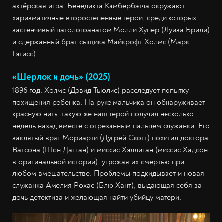
актёрская игра: Бенедикта Камбербэтча окружают
харизматичные второстепенные герои, среди которых
застенчивый патологоанатом Молли Хупер (Луиза Брили)
и сдержанный брат сыщика Майкрофт Холмс (Марк
Гэтисс).
«Шерлок и дочь» (2025)
1896 год. Холмс (Дэвид Тьюлис) расследует попытку
похищения ребëнка. На руке мальчика он обнаруживает
красную нить: такую же наш герой получил несколько
недель назад вместе с отрезанным пальцем служанки. Его
заклятый враг Мориарти (Дугрей Скотт) похитил доктора
Ватсона (Шон Дагган) и миссис Хэллиган (миссис Хадсон
в оригинальной истории), угрожая их смертью при
любом вмешательстве. Проблемы подкидывает и новая
служанка Амелия Рохас (Блю Хант), выдающая себя за
дочь детектива и желающая найти убийцу матери.