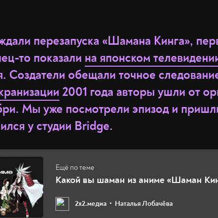
ждали перезапуска «Шамана Кинга», пе
нец-то показали
на японском телевидени
я. Создатели обещали точное следовани
экранизации
2001 года авторы ушли от ор
бри. Мы уже посмотрели эпизод и пришли
ился у студии Bridge.
Какой вы шаман из аниме «Шаман Ки
2х2.медиа
Наталья Лобачёва