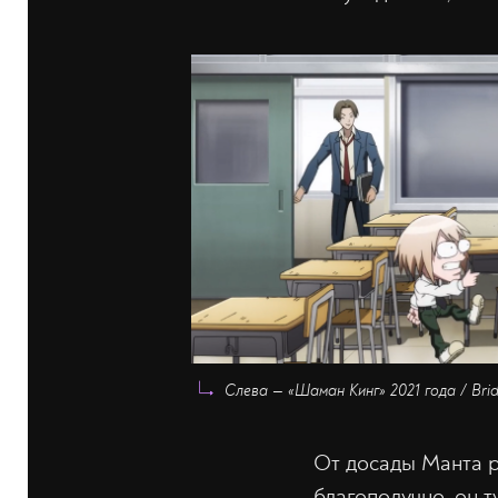
Слева — «Шаман Кинг» 2021 года / Bri
От досады Манта ре
благополучно, он т