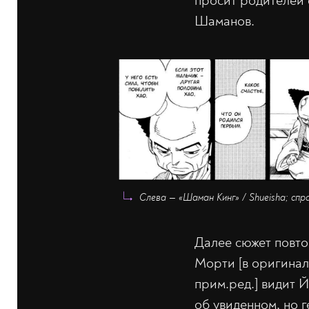
просит родителей 
Шаманов.
Слева — «Шаман Кинг» / Shueisha; спр
Далее сюжет повто
Морти [в оригинал
прим.ред.] видит 
об увиденном, но г