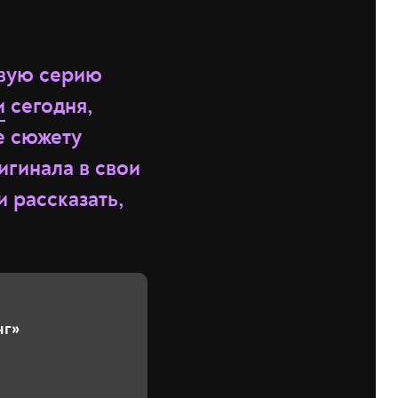
рвую серию
и
сегодня,
е сюжету
игинала в свои
 рассказать,
нг»