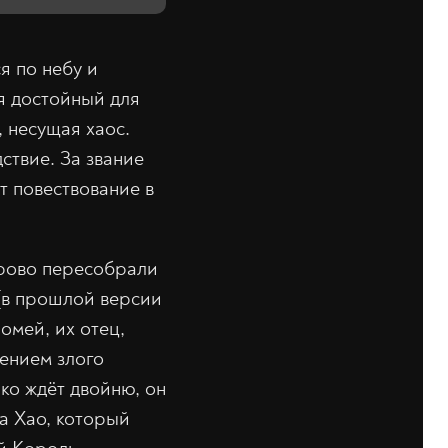
я по небу и
я достойный для
 несущая хаос.
ствие. За звание
т повествование в
орово пересобрали
[в прошлой версии
Йомей, их отец,
дением злого
ко ждёт двойню, он
а Хао, который