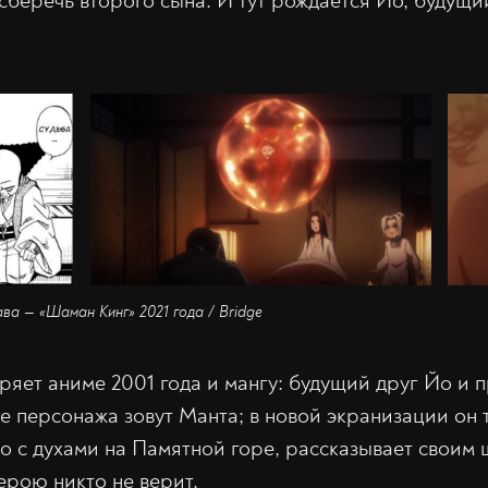
сберечь второго сына. И тут рождается Йо, будущ
ава — «Шаман Кинг» 2021 года / Bridge
ряет аниме 2001 года и мангу: будущий друг Йо и 
е персонажа зовут Манта; в новой экранизации он 
Йо с духами на Памятной горе, рассказывает своим
ерою никто не верит.