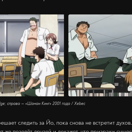
dge; справа — «Шаман Кинг» 2001 года / Xebec
шает следить за Йо, пока снова не встретит духов
ут же позовёт друзей и докажет, что призраки сущес