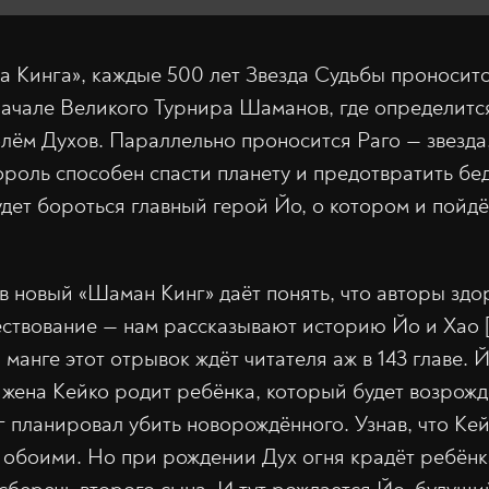
 Кинга», каждые 500 лет Звезда Судьбы проноситс
начале Великого Турнира Шаманов, где определитс
лём Духов. Параллельно проносится Раго — звезда,
ороль способен спасти планету и предотвратить бед
дет бороться главный герой Йо, о котором и пойдё
в новый «Шаман Кинг» даёт понять, что авторы зд
ствование — нам рассказывают историю Йо и Хао 
В манге этот отрывок ждёт читателя аж в 143 главе. 
о жена Кейко родит ребёнка, который будет возрож
г планировал убить новорождённого. Узнав, что Кей
 обоими. Но при рождении Дух огня крадёт ребёнк