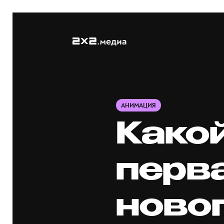
АНИМАЦИЯ
Како
перв
ново