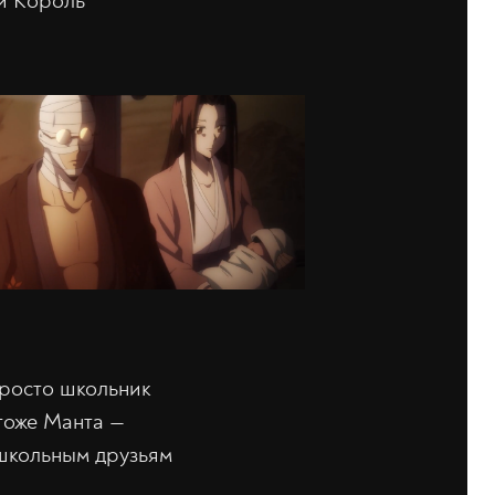
ий Король
просто школьник
тоже Манта —
 школьным друзьям