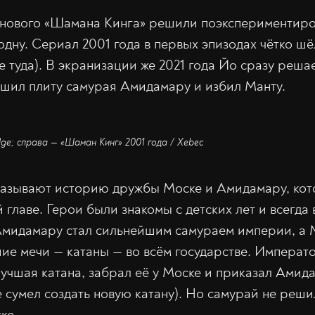
 нового «Шамана Кинга» решили поэкспериментиро
одну. Сериал 2001 года в первых эпизодах чётко шё
е туда). В экранизации же 2021 года Йо сразу реша
шил плиту самурая Амидамару и избил Манту.
dge; справа — «Шаман Кинг» 2001 года / Xebec
казывают историю дружбы Моске и Амидамару, кот
 главе. Герои были знакомы с детских лет и всегда
Амидамару стал сильнейшим самураем империи, а 
шие мечи — катаны — во всём государстве. Императо
лучшая катана, забрал её у Моске и приказал Амид
е сумел создать новую катану). Но самурай не реши
ке.