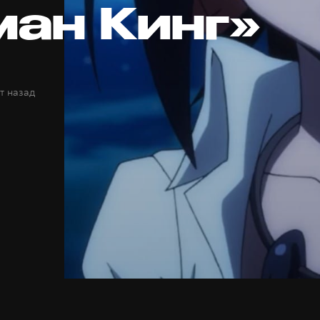
ан Кинг»
т назад