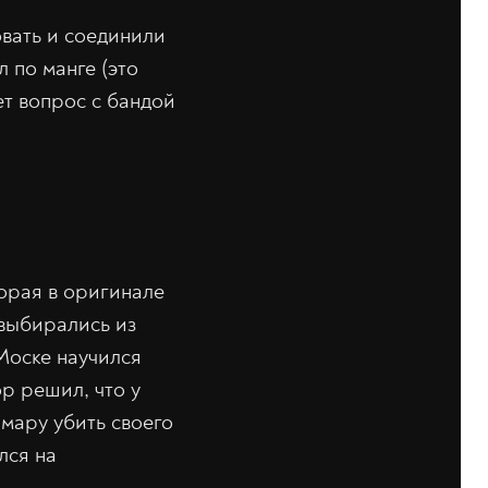
вать и соединили
л по манге (это
ет вопрос с бандой
орая в оригинале
 выбирались из
Моске научился
р решил, что у
амару убить своего
лся на