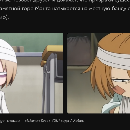
Памятной горе Манта натыкается на местную банду 
ио).
dge; справа — «Шаман Кинг» 2001 года / Xebec