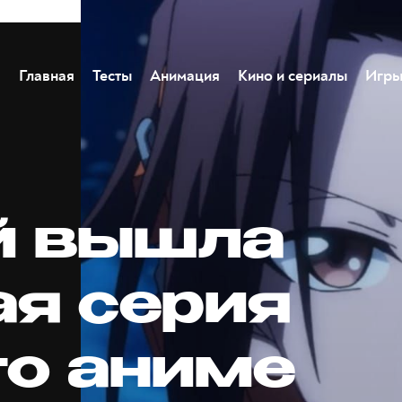
Главная
Тесты
Анимация
Кино и сериалы
Игр
й вышла
ая серия
го аниме