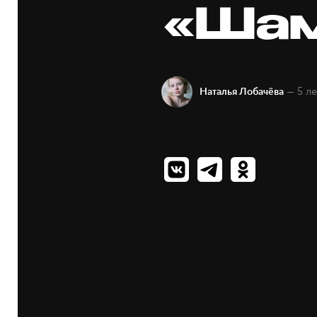
«Шам
— 5 ле
Наталья Лобачёва