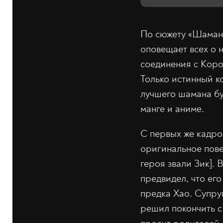
По сюжету «Шамана
оповещает всех о 
соединения с Коро
Только истинный к
лучшего шамана бу
манге и аниме.
С первых же кадро
оригинальное пове
героя звали Зик]. 
предвидел, что ег
предка Хао. Супру
решил покончить с