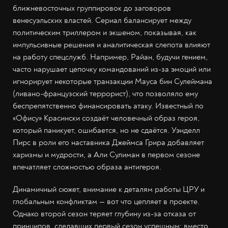
ближневосточных группировок до заговоров
венесуэльских властей. Сериал балансирует между
политическим триллером и экшеном, показывая, как
импульсивные решения и аналитическая слепота влияют
на работу спецслужб. Например, Райан, будучи гением,
часто нарушает цепочку командований из-за эмоций или
игнорирует некоторые транзакции Мауса бин Сулеймана
(ливано-французский террорист), что позволяло ему
беспрепятственно финансировать атаку. Известный по
«Офису» Красински создаёт человечный образ героя,
который паникует, ошибается, но не сдаётся. Уэнделл
Пирс в роли его наставника Джеймса Грира добавляет
харизмы и мудрости, а Али Сулиман в первом сезоне
впечатляет сложностью образа антигероя.
Динамичный сюжет, внимание к деталям работы ЦРУ и
глобальным конфликтам — вот что цепляет в проекте.
Однако второй сезон теряет глубину из-за отказа от
принципов, сделавших первый сезон успешным: вместо