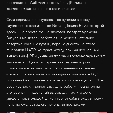
восхищается Walkman, который в ГДР считался
«символом загнивающего капитализма».
Сила сериала в виртуозном погружении в эпоху:
саундтрек соткан из хитов Nena и Дэвида Боуи, который
здесь — не просто фон, а звуковой портрет времени.
Визуальные детали работают не менее тщательно:
потёртые кожаные куртки, первые дискеты на столе
генералов НАТО, контраст между яркими неоновыми
вывесками ФРГ и унылыми полками восточногерманских
магазинов. Однако историческая глубина порой
приносится в жертву стилю. Упрощённый взгляд на
«серый тоталитаризм» и «сияющий капиталим» — ГДР
показана без привычной «чёрной» пропаганды, а ФРГ —
без лицемерия меняет взгляд на работу. Несмотря на
это, сериал — идеальный выбор для тех, кто хочет
увидеть, как молодой шпион теряет себя между мирами,
попутно смеясь над его нелепыми промахами.