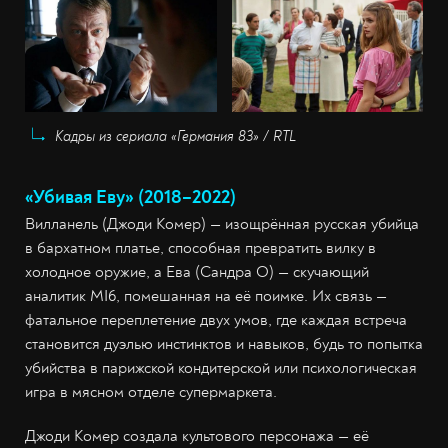
Кадры из сериала «Германия 83» / RTL
«Убивая Еву» (2018–2022)
Вилланель (Джоди Комер) — изощрённая русская убийца
в бархатном платье, способная превратить вилку в
холодное оружие, а Ева (Сандра О) — скучающий
аналитик MI6, помешанная на её поимке. Их связь —
фатальное переплетение двух умов, где каждая встреча
становится дуэлью инстинктов и навыков, будь то попытка
убийства в парижской кондитерской или психологическая
игра в мясном отделе супермаркета.
Джоди Комер создала культового персонажа — её