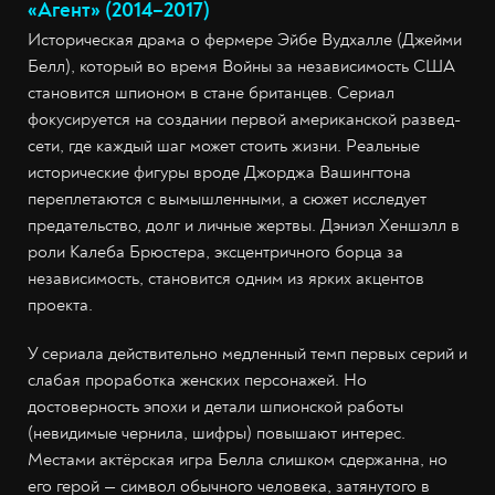
«Агент» (2014–2017)
Историческая драма о фермере Эйбе Вудхалле (Джейми
Белл), который во время Войны за независимость США
становится шпионом в стане британцев. Сериал
фокусируется на создании первой американской развед-
сети, где каждый шаг может стоить жизни. Реальные
исторические фигуры вроде Джорджа Вашингтона
переплетаются с вымышленными, а сюжет исследует
предательство, долг и личные жертвы. Дэниэл Хеншэлл в
роли Калеба Брюстера, эксцентричного борца за
независимость, становится одним из ярких акцентов
проекта.
У сериала действительно медленный темп первых серий и
слабая проработка женских персонажей. Но
достоверность эпохи и детали шпионской работы
(невидимые чернила, шифры) повышают интерес.
Местами актёрская игра Белла слишком сдержанна, но
его герой — символ обычного человека, затянутого в