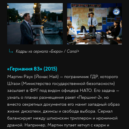
Кадры из сериала «Бюро» / Canal+
«Германия 83» (2015)
Мартин Раух (Йонас Най) — пограничник ГДР, которого
Штази (Министерство государственной безопасности)
засылает в ФРГ под видом офицера НАТО. Его задача —
узнать о планах размещения ракет «Першинг-2», но
вместо секретных документов его манит западный образ
жизни: дискотеки, джинсы и свобода выбора. Сериал
балансирует между шпионским триллером и ироничной
драмой. Например, Мартин путает кетчуп с карри и