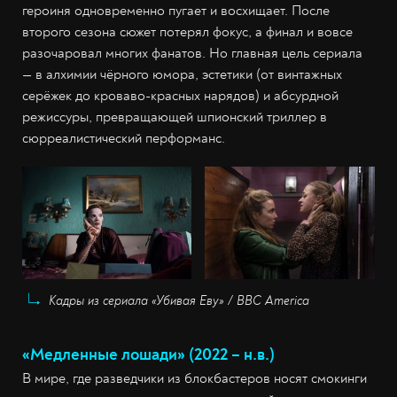
героиня одновременно пугает и восхищает. После
второго сезона сюжет потерял фокус, а финал и вовсе
разочаровал многих фанатов. Но главная цель сериала
— в алхимии чёрного юмора, эстетики (от винтажных
серёжек до кроваво-красных нарядов) и абсурдной
режиссуры, превращающей шпионский триллер в
сюрреалистический перформанс.
Кадры из сериала «Убивая Еву» / BBC America
«Медленные лошади» (2022 – н.в.)
В мире, где разведчики из блокбастеров носят смокинги