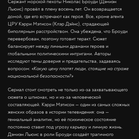
Сержант морской пехоты Николас Броуди (Дэмиэн
Льюис) провёл в плену восемь лет. Он возвращается
домой, где его встречают как героя. Все, кроме агента
ЦРУ Кэрри Мэтисон (Клэр Дэйнс), страдающей
биполярным расстройством. Она убеждена, что Броуди
перевербован, поэтому готовит теракт. Сюжет
балансирует между личными драмами героев и
глобальными политическими интригами. Авторы
исследуют темы доверия и предательства, задаваясь
вопросом:
«Какую цену платят люди, стоящие на страже
национальной безопасности?»
Сериал стоит смотреть не только из-за захватывающего
сюжета о шпионах, но и из-за человеческой
составляющей. Кэрри Мэтисон — один из самых сложных
женских образов в истории телевидения: она —
гениальный аналитик, но её психическое состояние
постоянно ставит под угрозу карьеру и личную жизнь.
Дэмиэн Льюис в роли Броуди создаёт трагичного