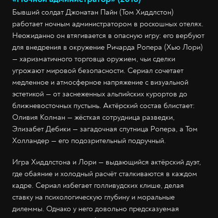
Бывший солдат Джонатан Пайн (Том Хиддлстон)
работает ночным администратором в роскошных отелях.
Неожиданно он втягивается в опасную игру: его вербуют
для внедрения в окружение Ричарда Ропера (Хью Лори)
— харизматичного торговца оружием, чьи сделки
угрожают мировой безопасности. Сериал сочетает
медленное и атмосферное напряжение с визуальной
эстетикой — от заснеженных альпийских курортов до
ближневосточных пустынь. Актёрский состав блистает:
Оливия Колман — жёсткая сотрудница разведки,
Элизабет Дебики — загадочная спутница Ропера, а Том
Холландер — его подозрительный подручный.
Игра Хиддлстона и Лори — выдающийся актёрский дуэт,
где обаяние и холодный расчёт сталкиваются в каждом
кадре. Сериал избегает голливудских клише, делая
ставку на психологическую глубину и моральные
дилеммы. Однако у него довольно предсказуемая