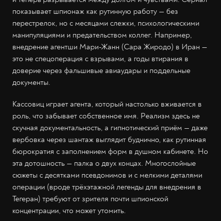
показывает шпионаж как рутинную работу — без
перестрелок, но с месяцами слежки, психологическими
манипуляциями и предательством коллег. Например,
внедрение агентши Мари-Жанн (Сара Жиродо) в Иран —
это не спецоперация с взрывами, а годы втирания в
доверие через фальшивые авиаудары и поддельные
документы.
Кассовиц играет агента, который настолько вживается в
роль, что забывает собственное имя. Реализм здесь не
скучная документальность, а гипнотический приём — даже
вербовка через шантаж выглядит буднично, как рутинная
бюрократия с заполнением форм в душном кабинете. Но
эта дотошность — палка о двух концах. Многослойные
сюжеты с десятками псевдонимов и с мелкими деталями
операции (вроде трёхэтажной легенды для внедрения в
Тегеран) требуют от зрителя почти шпионской
концентрации, что может утомить.