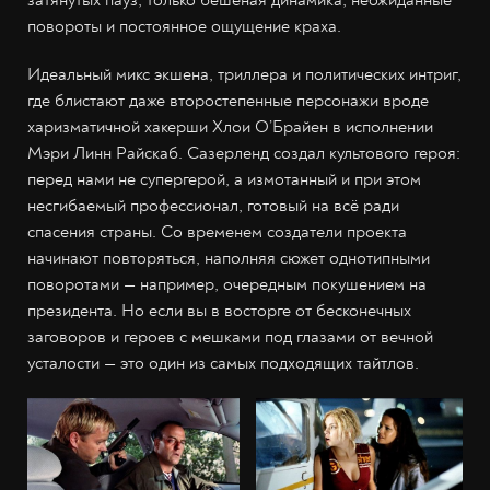
затянутых пауз, только бешеная динамика, неожиданные
повороты и постоянное ощущение краха.
Идеальный микс экшена, триллера и политических интриг,
где блистают даже второстепенные персонажи вроде
харизматичной хакерши Хлои О’Брайен в исполнении
Мэри Линн Райскаб. Сазерленд создал культового героя:
перед нами не супергерой, а измотанный и при этом
несгибаемый профессионал, готовый на всё ради
спасения страны. Со временем создатели проекта
начинают повторяться, наполняя сюжет однотипными
поворотами — например, очередным покушением на
президента. Но если вы в восторге от бесконечных
заговоров и героев с мешками под глазами от вечной
усталости — это один из самых подходящих тайтлов.