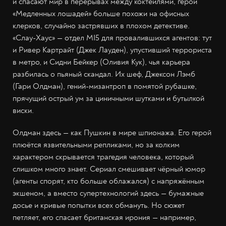
и спасают мир в перерывах между коктейлями, герои
«Медленных лошадей» больше похожи на офисных
клерков, случайно застрявших в плохом детективе.
«Слау-Хаус» — отдел MI5 для провалившихся агентов: тут
и Ривер Картрайт (Джек Лауден), упустивший террориста
в метро, и Сидни Бейкер (Оливия Кук), чья карьера
разбилась о пьяный скандал. Их шеф, Джексон Лэмб
(Гари Олдман), гений-мизантроп в помятой рубашке,
прячущий острый ум за циничными шутками и бутылкой
виски.
Олдман здесь — как Пушкин в мире шпионажа. Его герой
плюётся язвительными репликами, но за колким
характером скрывается трагедия человека, который
слишком много знает. Сериал смешивает чёрный юмор
(агенты спорят, кто больше облажался) с напряжённым
экшеном, а вместо супертехнологий здесь — бумажные
досье и кривые попытки всех обмануть. Но сюжет
петляет, его спасает британская ирония — например,