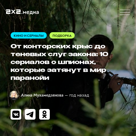
КИНО И СЕРИАЛЫ
ПОДБОРКА
От конторских крыс до
теневых слуг закона: 10
сериалов о шпионах,
которые затянут в мир
паранойи
— год назад
Алина Мухамедзянова