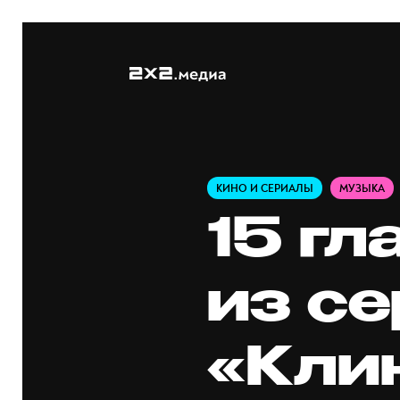
КИНО И СЕРИАЛЫ
МУЗЫКА
15 гл
из с
«Кли