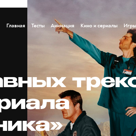
Главная
Тесты
Анимация
Кино и сериалы
Игр
авных трек
ериала
ника»