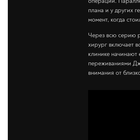
операции. Паралле
плана и у других 
момент, когда сто
Через всю серию р
хирург включает во
клинике начинают 
переживаниями Дже
внимания от близко