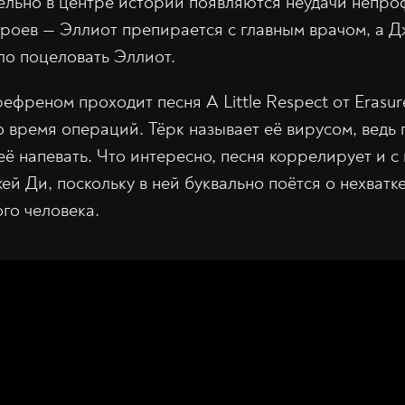
льно в центре истории появляются неудачи непро
героев — Эллиот препирается с главным врачом, а Д
ило поцеловать Эллиот.
ефреном проходит песня A Little Respect от Erasur
 время операций. Тёрк называет её вирусом, ведь 
её напевать. Что интересно, песня коррелирует и с
й Ди, поскольку в ней буквально поётся о нехватк
го человека.