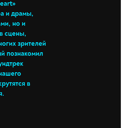
eart»
а и драмы,
ми, но и
в сцены,
ногих зрителей
ый познакомил
ундтрек
 нашего
рутятся в
я.