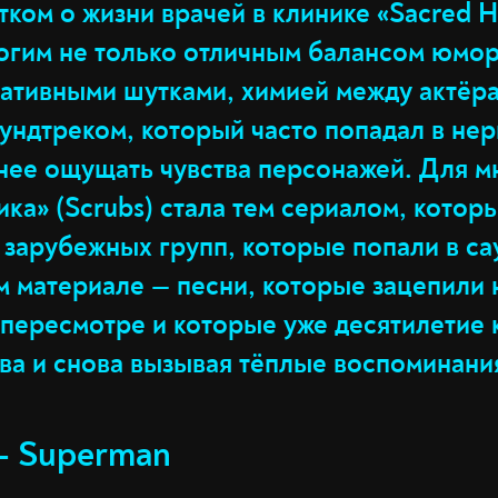
ком о жизни врачей в клинике «Sacred H
огим не только отличным балансом юмор
ативными шутками, химией между актёра
ундтреком, который часто попадал в нер
ьнее ощущать чувства персонажей. Для м
ка» (Scrubs) стала тем сериалом, котор
 зарубежных групп, которые попали в са
ом материале — песни, которые зацепили
пересмотре и которые уже десятилетие к
ова и снова вызывая тёплые воспоминани
 — Superman