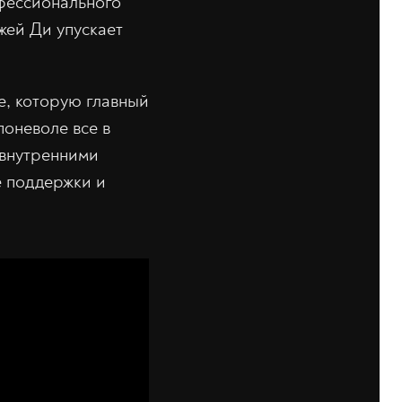
фессионального
жей Ди упускает
e, которую главный
поневоле все в
 внутренними
е поддержки и