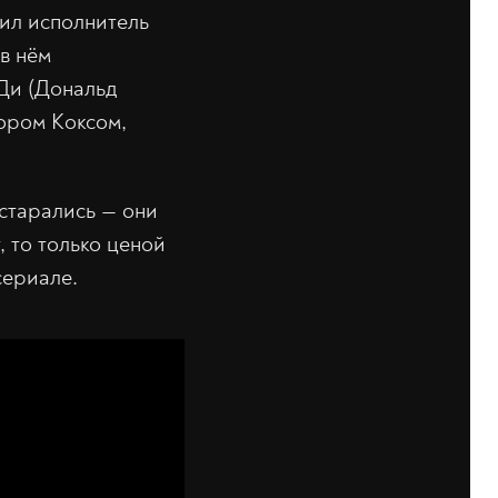
жил исполнитель
в нём
 Ди (Дональд
тором Коксом,
 старались — они
, то только ценой
сериале.