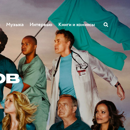
ы
Музыка
Интервью
Книги и комиксы
ов