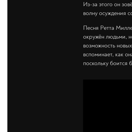
Из-за этого он зов
волну осуждения с
Песня Ретта Милле
окружён людьми, но
возможность новых
вспоминает, как он
поскольку боится б