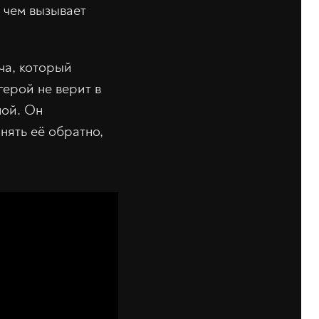
, чем вызывает
ча, который
герой не верит в
ной. Он
инять её обратно,