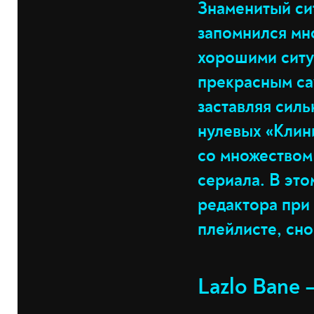
Знаменитый сит
запомнился мн
хорошими ситу
прекрасным са
заставляя сил
нулевых «Клини
со множеством
сериала. В эт
редактора при 
плейлисте, сн
Lazlo Bane