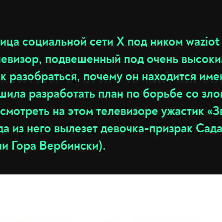
ица социальной сети X под ником wazio
левизор, подвешенный под очень высоки
 разобраться, почему он находится име
шила разработать план по борьбе со зло
смотреть на этом телевизоре ужастик «З
да из него вылезет девочка-призрак Сада
ии Гора Вербински).