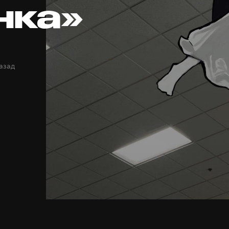
нка»
назад