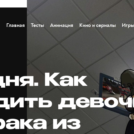
Главная
Тесты
Анимация
Кино и сериалы
Игр
ня. Как
дить девоч
рака из