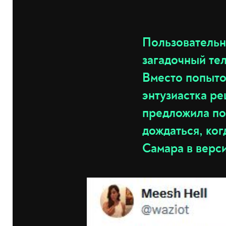
Пользовательн
загадочный те
Вместо попыток
энтузиастка ре
предложила по
дождаться, ког
Самара в верс