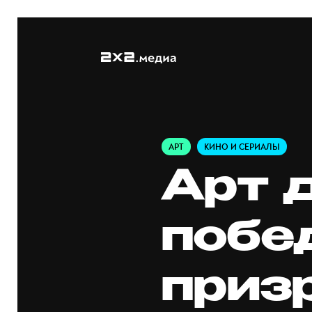
АРТ
КИНО И СЕРИАЛЫ
Арт д
побе
приз