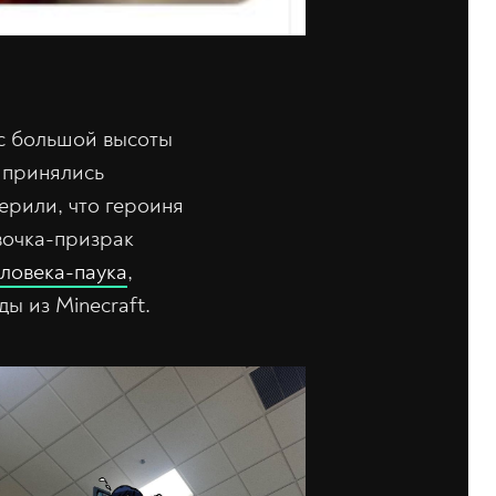
 с большой высоты
 принялись
ерили, что героиня
вочка-призрак
ловека-паука
,
ды из Minecraft.