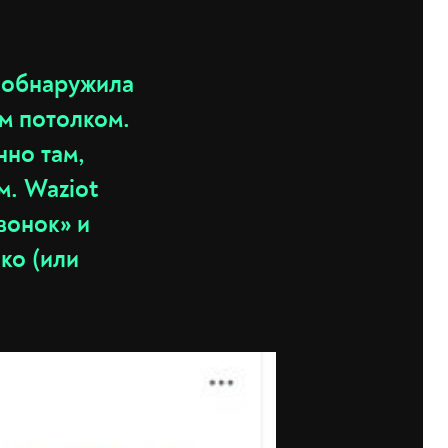
t обнаружила
м потолком.
нно там,
м. Waziot
вонок» и
ко (или