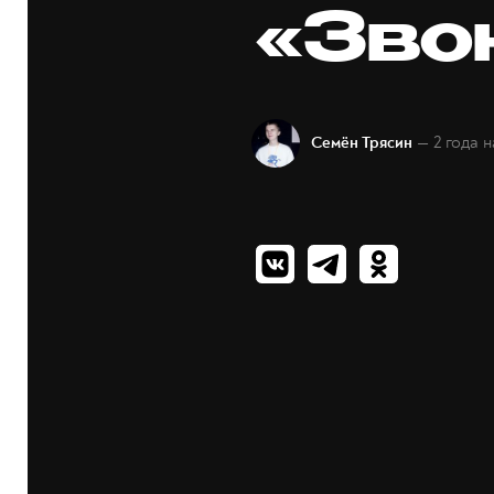
«Зво
— 2 года 
Семён Трясин