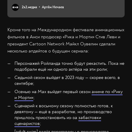
2х2.медиа
Артём Нечаев
Кроме того на Международном фестивале анимационных
фильмов в Анси продюсер «Рика и Морти» Стив Леви и
президент Cartoon Network Майкл Оувелин сделали
несколько апдейтов о будущем сериала:
Персонажей Ройланда точно будут рекастить. Пока не
подобрали ещё ни одного актёра на эти роли;
Седьмой сезон выйдет в 2023 году — скорее всего, в
сентябре;
Осенью на Max выйдет первый сезон
аниме по «Рику
и Морти»
;
Сценарий к восьмому сезону полностью готов, к
девятому — ещё в разработке, но производство
пришлось приостановить из-за
забастовки
сценаристов
;
[adult swim] ведёт переговоры о производстве