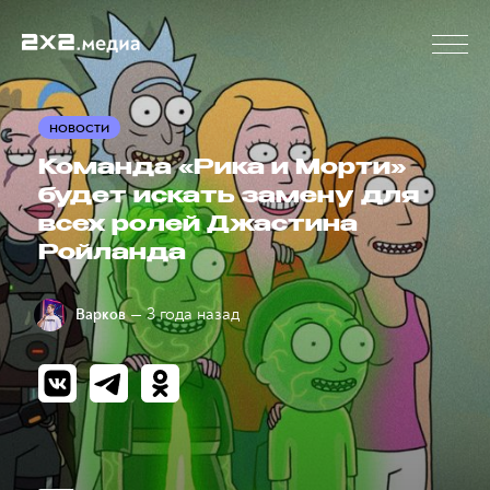
НОВОСТИ
Команда «Рика и Морти»
будет искать замену для
всех ролей Джастина
Ройланда
— 3 года назад
Варков