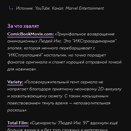
Источник: YouTube. Канал: Marvel Entertainment
За что хвалят
ComicBookMovie.com:
«Триумфальное возвращение
анимационных Людей Икс. Это "ИКСтраординарная"
эпопея, которая немного перебарщивает с
"ИКСплуатацией" ностальгии, но точно порадует
фанатов оригинала и станет хорошей отправной точкой
для новичков».
Variety:
«Головокружительный темп сериала не
напрягает благодаря приятному неоновому 2D-визуалу
и захватывающему сюжету. С таким насыщенным
повествованием тянуть время — непозволительная
роскошь».
Total
Film:
«Сценаристы "Людей Икс ’97" вдохнули ещё
больше жизни в и без того сложных и интересных