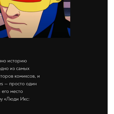
нно историю
одно из самых
торов комиксов, и
es — просто один
 его место
оу «Люди Икс: