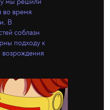
му мы решили
я во время
и. В
тей соблазн
рны подходу к
и возрождения