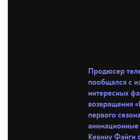
Продюсер теле
пообщался с и
интересных фа
возвращения «
первого сезон
анимационные 
Кевину Файги 