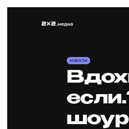
НОВОСТИ
Вдох
если…
шоур