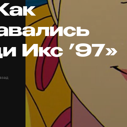
 Как
авались
и Икс ’97»
назад