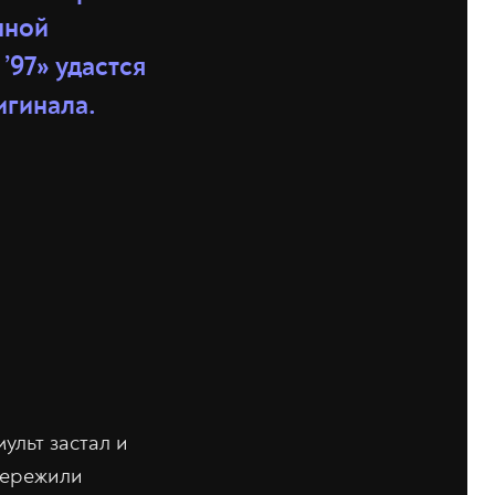
нной
’97» удастся
игинала.
ульт застал и
 пережили