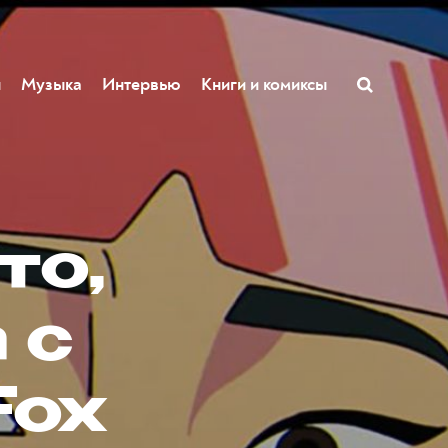
ы
Музыка
Интервью
Книги и комиксы
то,
 с
Fox