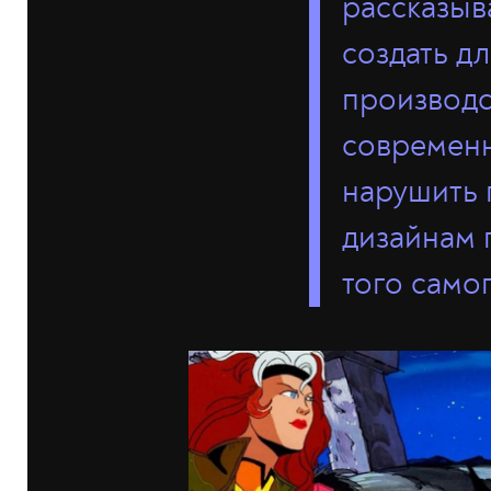
рассказыв
создать д
производст
современн
нарушить 
дизайнам 
того самог