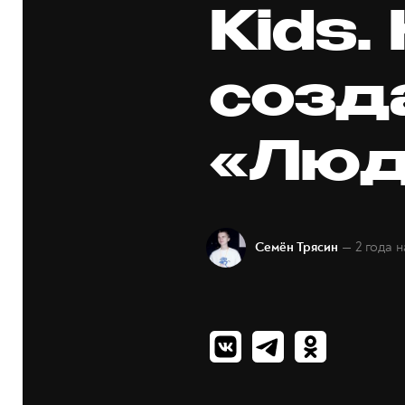
Kids.
созд
«Люд
— 2 года 
Семён Трясин