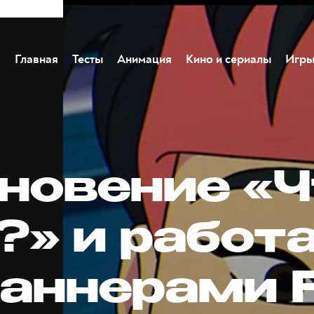
Главная
Тесты
Анимация
Кино и сериалы
Игр
новение «Ч
?» и работа
аннерами 