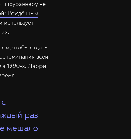
вот шоураннеру
не
ой: Рождённым
 и использует
гих.
том, чтобы отдать
воспоминания всей
ла 1990-х. Ларри
 время
 с
аждый раз
 не мешало