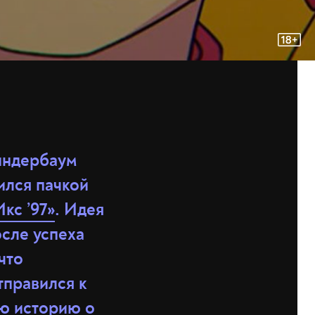
индербаум
ился пачкой
кс ’97»
. Идея
сле успеха
что
тправился к
ю историю о