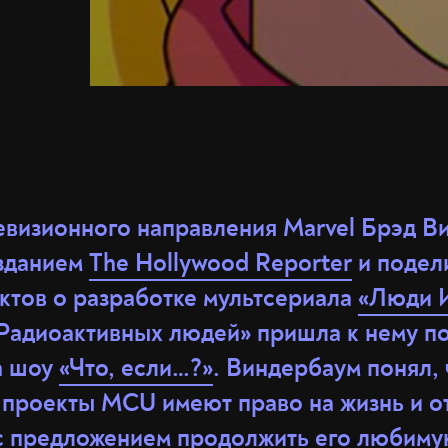
визионного направления Marvel Брэд В
зданием
The Hollywood Reporter
и подел
ктов о разработке мультсериала
«Люди И
Радиоактивных людей» пришла к нему по
а шоу
«Что, если…?»
. Виндербаум понял, 
проекты MCU имеют право на жизнь и о
с предложением продолжить его любиму