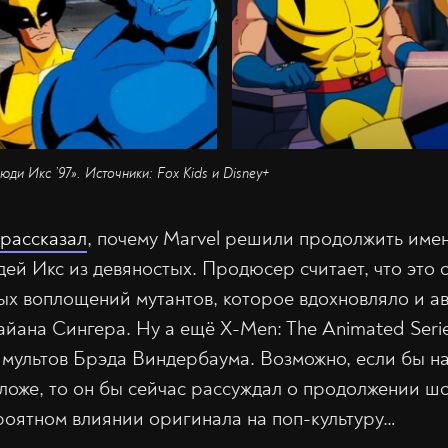
ди Икс ’97». Источники: Fox Kids и Disney+
рассказал
, почему Marvel решили продолжить име
й Икс из девяностых. Продюсер считает, что это 
ых воплощений мутантов, которое вдохновляло и ав
йана Сингера. Ну а ещё X-Men: The Animated Seri
мультов Брэда Виндербаума. Возможно, если бы на
оложе, то он бы сейчас рассуждал о продолжении ш
оятном влиянии оригинала на поп-культуру…