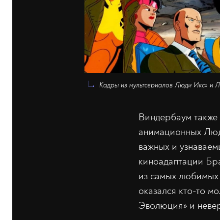
Кадры из мультсериалов Люди Икс» и Лю
Виндербаум также
анимационных Люде
важных и узнаваем
киноадаптации Бра
из самых любимых 
оказался кто-то м
Эволюция» и невер