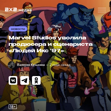
НОВОСТИ
Marvel Studios уволила
продюсера и сценариста
«Людей Икс '97»
— 2 года назад
Валерия Кузьмина