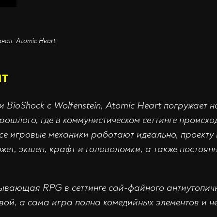
анал: Atomic Heart
ят
и BioShock с Wolfenstein, Atomic Heart погружает н
рошлого, где в коммунистическом сеттинге происхо
все игровые механики работают идеально, проекту 
жет, экшен, крафт и головоломки, а также постоян
тывающая RPG в сеттинге сай-файного антиутопи
ой, а сама игра полна комедийных элементов и не
.