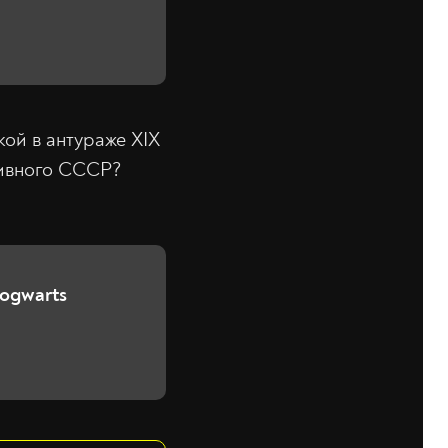
ой в антураже XIX
тивного СССР?
Hogwarts