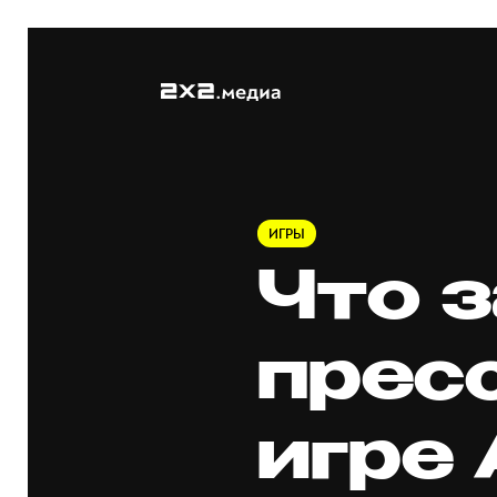
ИГРЫ
Что 
прес
игре 