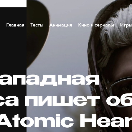
Главная
Тесты
Анимация
Кино и сериалы
Игр
западная
са пишет о
Atomic Hear