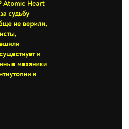
 Atomic Heart
за судьбу
бще не верили,
исты,
пешили
существует и
енные механики
нтиутопии в