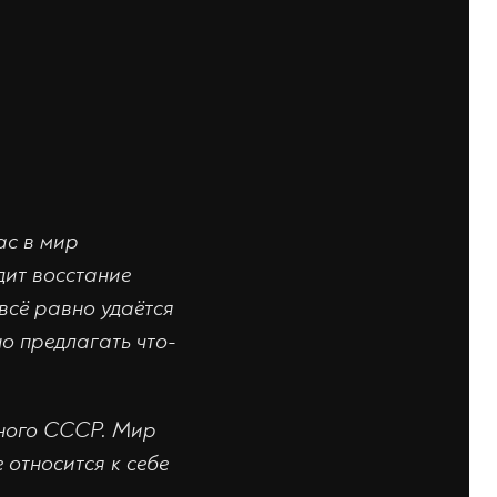
ас в мир
дит восстание
всё равно удаётся
но предлагать что-
чного СССР. Мир
 относится к себе