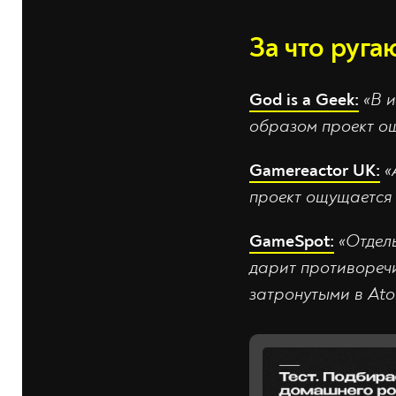
За что руга
God is a Geek:
«В 
образом проект о
Gamereactor UK:
«
проект ощущается 
GameSpot:
«Отдель
дарит противоречи
затронутыми в Ato