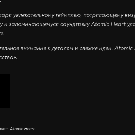
даря увлекательному геймплею, потрясающему виз
у и запоминающемуся саундтреку Atomic Heart уда
».
тельное внимание к деталям и свежие идеи. Atomic
сства».
анал: Atomic Heart