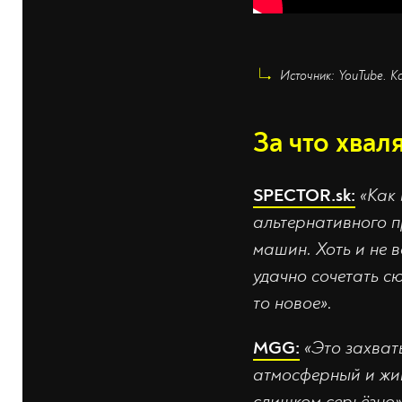
Источник: YouTube. К
За что хвал
SPECTOR.sk:
«Как 
альтернативного п
машин. Хоть и не 
удачно сочетать сю
то новое».
MGG:
«Это захва
атмосферный и жив
слишком серьёзно»