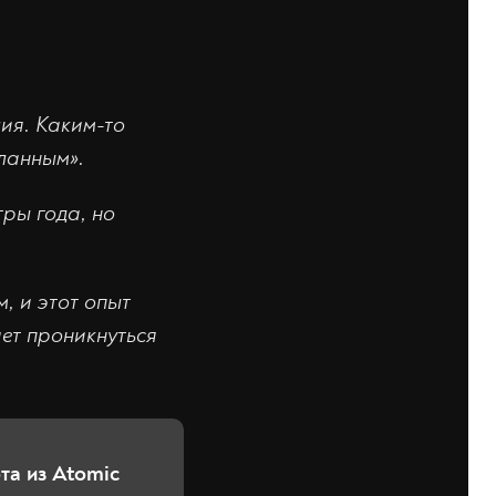
лия. Каким-то
ланным».
гры года, но
, и этот опыт
ет проникнуться
та из Atomic