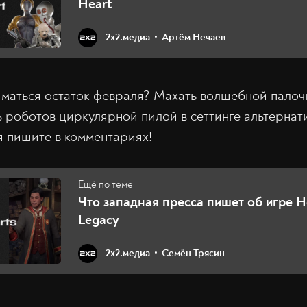
Heart
2х2.медиа
Артём Нечаев
иматься остаток февраля? Махать волшебной палочк
ь роботов циркулярной пилой в сеттинге альтерна
 пишите в комментариях!
Что западная пресса пишет об игре 
Legacy
2х2.медиа
Семён Трясин