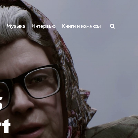
ы
Музыка
Интервью
Книги и комиксы
б
t