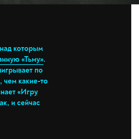
 над которым
анную «Тьму»
.
ыигрывает по
 чем какие-то
инает «Игру
ак, и сейчас