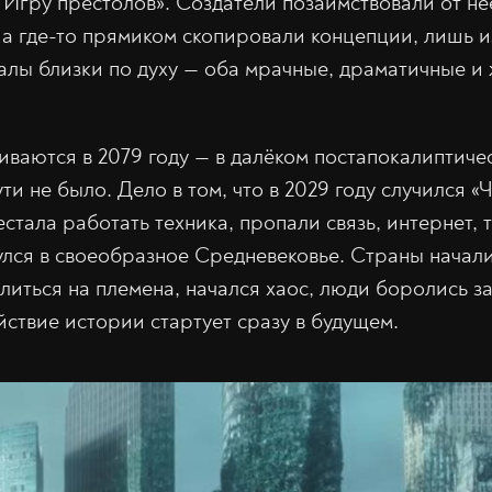
 Игру престолов». Создатели позаимствовали от н
а где-то прямиком скопировали концепции, лишь и
алы близки по духу — оба мрачные, драматичные и 
ваются в 2079 году — в далёком постапокалиптиче
ти не было. Дело в том, что в 2029 году случился 
стала работать техника, пропали связь, интернет, 
улся в своеобразное Средневековье. Страны начал
елиться на племена, начался хаос, люди боролись з
йствие истории стартует сразу в будущем.