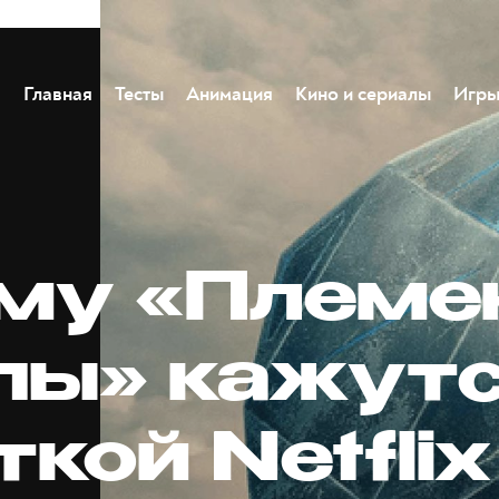
Главная
Тесты
Анимация
Кино и сериалы
Игр
му «Племе
пы» кажут
кой Netflix