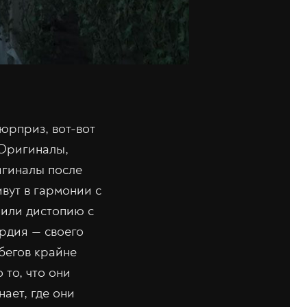
сюрприз, вот-вот
 Оригиналы,
игиналы после
ивут в гармонии с
оили дистопию с
рдия — своего
бегов крайне
 то, что они
нает, где они