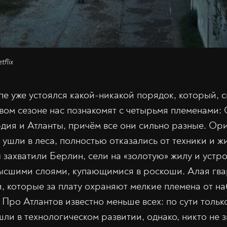
flix
пе уже устоялся какой-никакой порядок, который, 
вом сезоне нас познакомят с четырьмя племенами:
дия и Атланты, причём все они сильно разные. Ор
ушли в леса, полностью отказались от техники и ж
захватили Берлин, сели на «золотую» жилу и устр
ысшими слоями, купающимися в роскоши. Алая гва
, которые за плату охраняют мелкие племена от на
Про Атлантов известно меньше всех: по сути только
ли в технологическом развитии, однако, никто не з