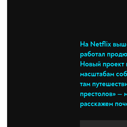
На Netflix вы
работал продю
Новый проект 
масштабам соб
там путешеств
престолов» — м
расскажем поч