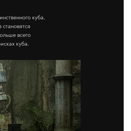
инственного куба,
в становятся
Больше всего
исках куба.