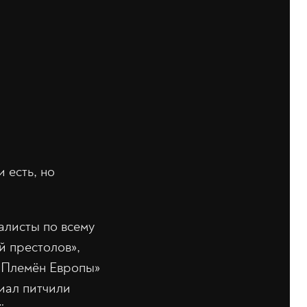
 есть, но
алисты по всему
й престолов»,
 «Племён Европы»
риал питчили