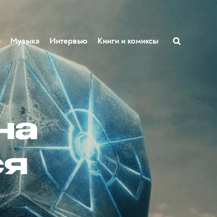
ы
Музыка
Интервью
Книги и комиксы
на
ся