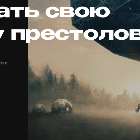
ать свою
у престоло
азад