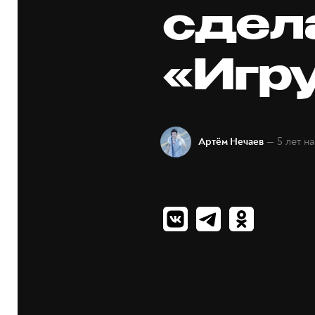
сдел
«Игр
— 5 лет н
Артём Нечаев