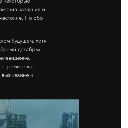
её некоторые
зменив названия и
жестокие. Но обо
ском будущем, хотя
«Чёрный декабрь»:
телевидение,
и стремительно
а выживание и