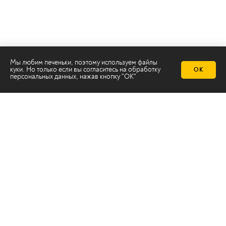
Мы любим печеньки, поэтому используем файлы
куки. Но только если вы согласитесь на
обработку
ОК
персональных данных
, нажав кнопку "ОК"
Телеканал 2х2
Онлайн-эфир
Все авторы
Все темы