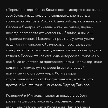
«Первый номер» Клима Козинского — история о закрытии
зарубежных издательств, а следовательно и самых
громких журналов в России. Сценарий сериала написали
Сергей и Дмитрий Минаевы — как мы знаем, первый
некогда возглавлял отечественный Esquire, а ныне —
«Правила жизни». Параллель проекта с упомянутыми
изданиями и конкретной личностью прослеживается
сразу же, отчего смотреть драмеди о попытках возродить
глянец в России становится куда интереснее. Многие из
нас были свидетелями произошедшего и, например, даже
ходили на «ярмарку» номеров Esquire, ставшей
поминками по старому миру. Хотя авторы
открещиваются от автобиографичности, говоря, что
прототип Константина — писатель Эдуард Багиров.
Козинский и Минаевы пытаются показать работу
развалившегося глянца изнутри, однако тонут в
излишнем пафосе, как и Иноземцев. Так, во время