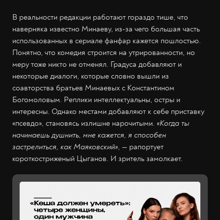
В реальности редакции работают гораздо тише, что
наверняка известно Минаеву, из-за чего большая часть
использованных в сериале фанфар кажется пошлостью.
Понятно, что комедия строится на утрированности, но
меру тоже никто не отменял. Градуса добавляют и
некоторые диалоги, которые словно вышли из
соавторства братьев Минаевых с Константином
Богомоловым. Реплики интеллектуальны, остры и
интересны. Однако местами добавляют к себе приставку
«псевдо», становясь излишне нарочитыми.
«Когда ты
начинаешь душнить, мне кажется, я способен
застрелиться, как Маяковский»
, — рапортует
короткостриженый Цыганов. И зритель замолкает.