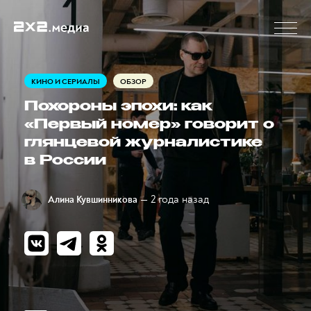
КИНО И СЕРИАЛЫ
ОБЗОР
Похороны эпохи: как
«Первый номер» говорит о
глянцевой журналистике
в России
— 2 года назад
Алина Кувшинникова