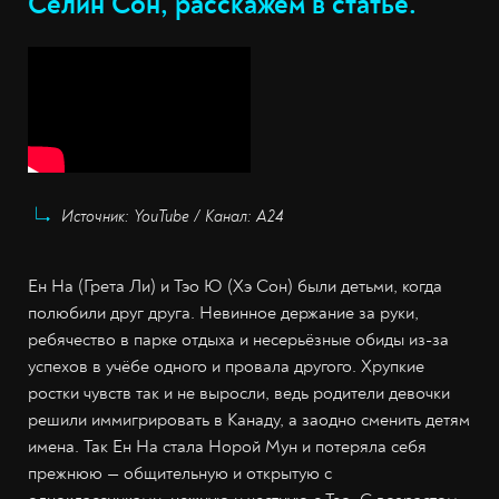
Селин Сон, расскажем в статье.
Источник: YouTube / Канал: А24
Ен На (Грета Ли) и Тэо Ю (Хэ Сон) были детьми, когда
полюбили друг друга. Невинное держание за руки,
ребячество в парке отдыха и несерьёзные обиды из-за
успехов в учёбе одного и провала другого. Хрупкие
ростки чувств так и не выросли, ведь родители девочки
решили иммигрировать в Канаду, а заодно сменить детям
имена. Так Ен На стала Норой Мун и потеряла себя
прежнюю — общительную и открытую с