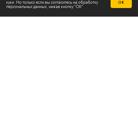
куки. Но только если вы согласитесь на
обработку
ОК
персональных данных
, нажав кнопку "ОК"
Телеканал 2х2
Онлайн-эфир
Все авторы
Все темы