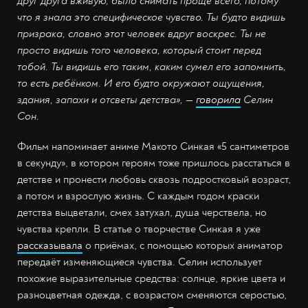
друг друга вживую, было снимать проще всего, потому
что я знала это специфическое чувство. Ты будто видишь
призрака, словно этот человек вдруг воскрес. Ты не
просто видишь того человека, который стоит перед
тобой. Ты видишь его таким, каким сумел его запомнить,
то есть ребёнком. И его будто окружают ощущения,
здания, запахи и отсветы детства», —
говорила
Селин
Сон.
Фильм напоминает аниме Макото Синкая «5 сантиметров
в секунду», в котором героям тоже пришлось расстаться в
детстве и пронести любовь сквозь подростковый возраст,
а потом и взрослую жизнь. С каждым годом краски
детства выцветали, смех затухал, душа черствела, но
чувства крепли. В статье о творчестве Синкая я уже
рассказывала
о приёмах, с помощью которых аниматор
передаёт изменяющиеся чувства. Селин использует
похожие выразительные средства: солнце, яркие цвета и
разноцветная одежда, с возрастом сменяются серостью,