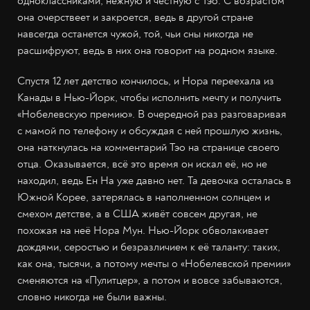
одноклассниками, нежную и честную с Тэо. С возрастом
она очерствеет и закроется, ведь в другой стране
навсегда останется чужой, той, чьи сны никогда не
расшифруют, ведь в них она говорит на родном языке.
Спустя 12 лет детство кончилось, и Нора переехала из
Канады в Нью-Йорк, чтобы исполнить мечту и получить
«Нобелевскую премию». В очередной раз разговаривая
с мамой по телефону и обсуждая с ней прошлую жизнь,
она наткнулась на комментарий Тэо на странице своего
отца. Оказывается, всё это время он искал её, но не
находил, ведь Ен На уже давно нет. Та девочка осталась в
Южной Корее, затерялась в наполненном солнцем и
смехом детстве, а в США живёт совсем другая, не
похожая на неё Нора Мун. Нью-Йорк обволакивает
дождями, серостью и безразличием к её таланту: таких,
как она, тысячи, а потому мечты о «Нобелевской премии»
сменяются на «Пулитцер», а потом и вовсе забываются,
словно никогда не были важны.