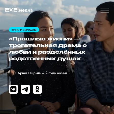
КИНО И СЕРИАЛЫ
«Прошлые жизни» —
трогательная драма о
любви и разделённых
родственных душах
— 2 года назад
Арина Пырина